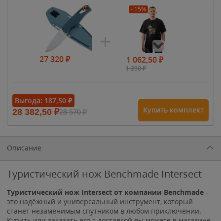
- 15%
27 320
₽
1 062,50
₽
1 250
₽
- 15%
Выгода:
187,50
₽
Купить комплект
28 382,50
₽
28 570
₽
1 615
₽
1 900
₽
1 900
₽
Описание
Туристический нож Benchmade Intersect
Туристический нож Intersect от компании Benchmade
-
это надёжный и универсальный инструмент, который
станет незаменимым спутником в любом приключении.
Купить или заказать его с доставкой вы можете в магазине