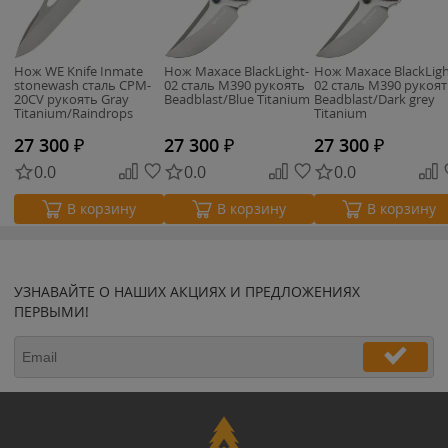
Нож WE Knife Inmate
Нож Maxace BlackLight-
Нож Maxace BlackLigh
stonewash сталь CPM-
02 сталь M390 рукоять
02 сталь M390 рукоя
20CV рукоять Gray
Beadblast/Blue Titanium
Beadblast/Dark grey
Titanium/Raindrops
Titanium
(WE23096B-1)
27 300
₽
27 300
₽
27 300
₽
0.0
0.0
0.0
В корзину
В корзину
В корзину
УЗНАВАЙТЕ О НАШИХ АКЦИЯХ И ПРЕДЛОЖЕНИЯХ
ПЕРВЫМИ!