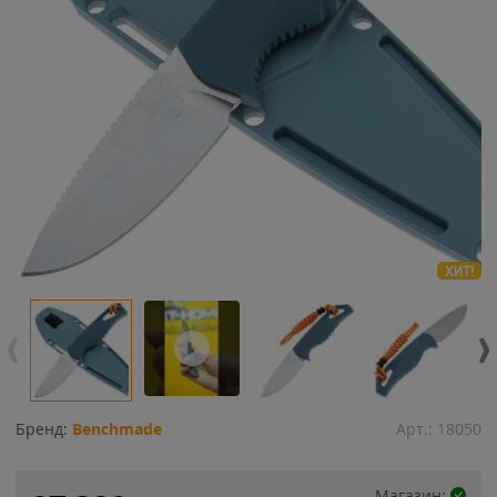
ХИТ!
Бренд:
Benchmade
Арт.:
18050
Магазин: