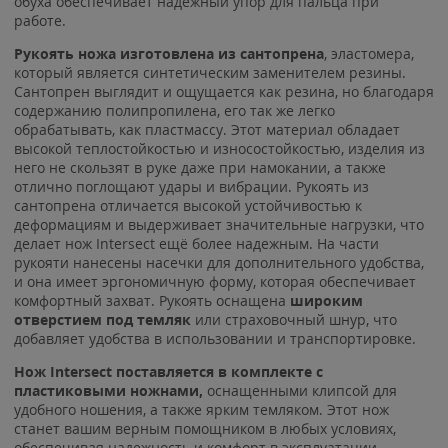
обуха обеспечивает надежный упор для пальца при
работе.
Рукоять ножа изготовлена из сантопрена
, эластомера,
который является синтетическим заменителем резины.
Сантопрен выглядит и ощущается как резина, но благодаря
содержанию полипропилена, его так же легко
обрабатывать, как пластмассу. Этот материал обладает
высокой теплостойкостью и износостойкостью, изделия из
него не скользят в руке даже при намокании, а также
отлично поглощают удары и вибрации. Рукоять из
сантопрена отличается высокой устойчивостью к
деформациям и выдерживает значительные нагрузки, что
делает нож Intersect ещё более надежным. На части
рукояти нанесены насечки для дополнительного удобства,
и она имеет эргономичную форму, которая обеспечивает
комфортный захват. Рукоять оснащена
широким
отверстием под темляк
или страховочный шнур, что
добавляет удобства в использовании и транспортировке.
Нож Intersect поставляется в комплекте с
пластиковыми ножнами,
оснащенными клипсой для
удобного ношения, а также ярким темляком. Этот нож
станет вашим верным помощником в любых условиях,
обеспечивая надежность и комфорт в эксплуатации.