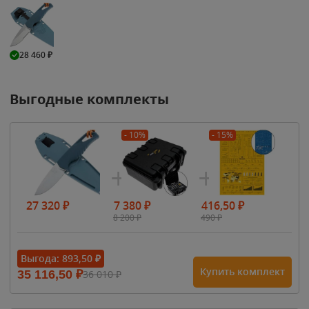
28 460
₽
Выгодные комплекты
- 10%
- 15%
27 320
₽
7 380
₽
416,50
₽
8 200
₽
490
₽
Выгода:
893,50
₽
Купить комплект
35 116,50
₽
36 010
₽