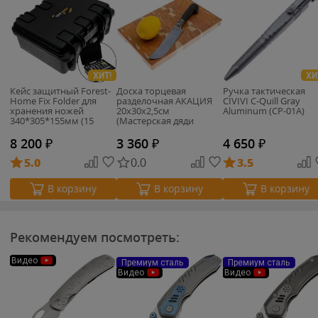
ХИТ!
ХИ
Кейс защитный Forest-
Доска торцевая
Ручка тактическая
Home Fix Folder для
разделочная АКАЦИЯ
CIVIVI C-Quill Gray
хранения ножей
20х30х2,5см
Aluminum (CP-01A)
340*305*155мм (15
(Мастерская дяди
мест)
Гарри)
8 200
₽
3 360
₽
4 650
₽
5.0
0.0
3.5
В корзину
В корзину
В корзину
Рекомендуем посмотреть:
Видео
Премиум сталь
Премиум сталь
Видео
Видео