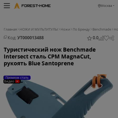
Москва
Главная
НОЖИ И МУЛЬТИТУЛЫ
Ножи
По Бренду
Benchmade
Но
Код:
УТ000013488
0.0
Туристический нож Benchmade
Intersect сталь CPM MagnaCut,
рукоять Blue Santoprene
Премиум сталь
Видео