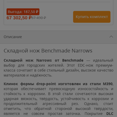
- 15%
Выгода:
187,50
₽
Купить комплект
67 302,50
₽
67 490
₽
1 615
₽
1 900
₽
1 900
₽
Описание
Складной нож Benchmade Narrows
Складной нож Narrows от Benchmade
— идеальный
выбор для городских жителей. Этот EDC-нож премиум-
класса сочетает в себе стильный дизайн, высокое качество
материалов и надёжность.
Клинок формы drop-point изготовлен из стали M390
,
которая обеспечивает превосходную износостойкость и
стойкость к коррозии. В этой стали сочетаются высокая
ударная вязкость, твёрдость, устойчивость к коррозии и
продолжительный агрессивный рез. Однако, стоит
отметить, что обратной стороной высокой твёрдости,
является не совсем простая заточка. Покрытие
DLC