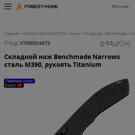
Москва
Главная
НОЖИ И МУЛЬТИТУЛЫ
Ножи
По Бренду
Benchmade
Но
Код:
УТ000024473
0.0
Складной нож Benchmade Narrows
сталь M390, рукоять Titanium
Премиум сталь
Видео