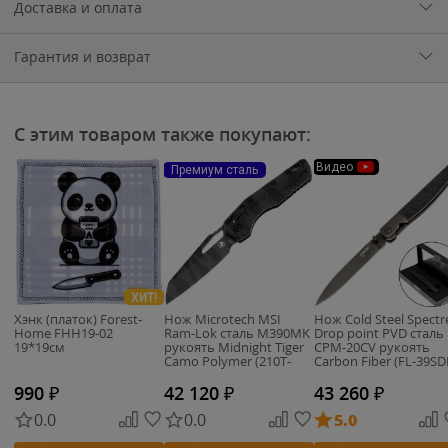
Доставка и оплата
Гарантия и возврат
С этим товаром также покупают:
Видео
Премиум сталь
ХИТ!
Хэнк (платок) Forest-
Нож Microtech MSI
Нож Cold Steel Spectr
Home FHH19-02
Ram-Lok сталь M390MK
Drop point PVD сталь
19*19см
рукоять Midnight Tiger
CPM-20CV рукоять
Camo Polymer (210T-
Carbon Fiber (FL-39SD
1PMMTC-X8Z4)
990
₽
42 120
₽
43 260
₽
0.0
0.0
5.0