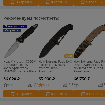
В корзину
В корзину
В корзину
Рекомендуем посмотреть:
Премиум сталь
Серрейтор
ХИТ!
Нож Microtech SOCOM
Нож Extrema Ratio RAO
Нож Extrema Ratio R
Delta Ram-Lok PS
II Black сталь N690
Desert Warfare сталь
apocalyptic сталь
рукоять Black
N690 рукоять Desert
M390MK рукоять Black
Aluminium
Aluminium
Aluminium
66 020
₽
65 900
₽
66 750
₽
0.0
5.0
0.0
В корзину
В корзину
В корзину