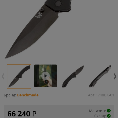
Бренд:
Benchmade
Арт.:
748BK-01
Магазин:
66 240
₽
Склад: