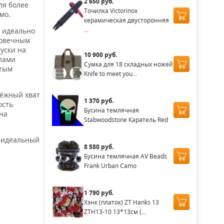
2 650 руб.
ля более
Точилка Victorinox
мо.
керамическая двусторонняя
...
, идеально
говечным
уски на
10 900 руб.
алами
Сумка для 18 складных ножей
стым
Knife to meet you...
ёжный хват
1 370 руб.
ость
Бусина темлячная
на
Stabwoodstone Каратель Red
 идеальный
8 580 руб.
Бусина темлячная AV Beads
Frank Urban Camo
1 790 руб.
Хэнк (платок) ZT Hanks 13
ZTH13-10 13*13см (...