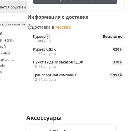
ляется оружием
Информация о доставке
→
и к описанию
Доставка в
Москва
ой
Курьер
Бесплатно
ический,
11 августа
ный,
Курьер СДЭК
620
₽
льный
11-12 августа
ый день
Пункт выдачи заказов СДЭК
370
₽
ade
10-11 августа
V
Транспортная компания
2 193
₽
t
12-14 августа
Аксессуары