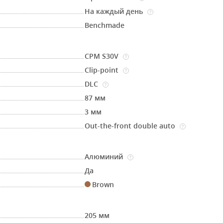
На каждый день
?
Benchmade
CPM S30V
?
Clip-point
?
DLC
?
87 мм
3 мм
Out-the-front double auto
?
Алюминий
?
Да
Brown
205 мм