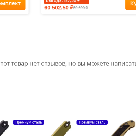
Выгода:
187,50
₽
омплект
К
60 502,50
60 690
₽
Футболка Forest-
₽
Redes...
1 900
1
1 615
₽
₽
этот товар нет отзывов, но вы можете написат
Премиум сталь
Премиум сталь