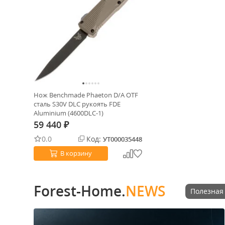
Нож Benchmade Phaeton D/A OTF
сталь S30V DLC рукоять FDE
Aluminium (4600DLC-1)
59 440
₽
0.0
Код:
УТ000035448
В корзину
Forest-Home.
NEWS
Полезная