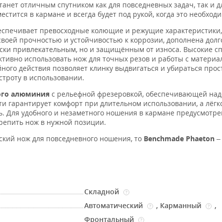
танет отличным спутником как для повседневных задач, так и д
естится в кармане и всегда будет под рукой, когда это необходи
беспечивает превосходные колющие и режущие характеристики
 своей прочностью и устойчивостью к коррозии, дополнена дол
чески привлекательным, но и защищённым от износа. Высокие сп
ктивно использовать нож для точных резов и работы с матери
ного действия позволяет клинку выдвигаться и убираться про
строту в использовании.
ого алюминия
с рельефной фрезеровкой, обеспечивающей над
ти гарантирует комфорт при длительном использовании, а лёгк
ь. Для удобного и незаметного ношения в кармане предусмотре
крепить нож в нужной позиции.
ский нож для повседневного ношения, то
Benchmade Phaeton
–
Складной
?
Автоматический
,
Карманный
,
?
?
Фронтальный
?