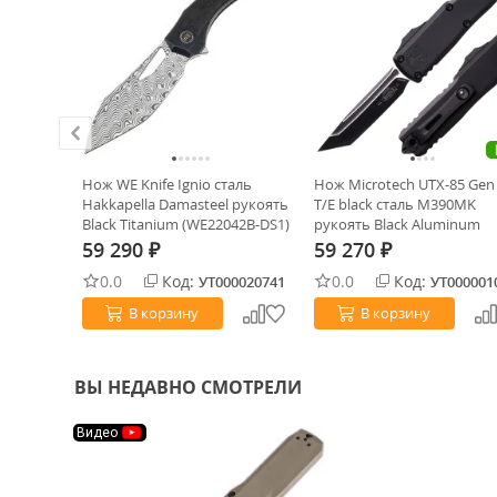
n III S/E
Нож WE Knife Ignio сталь
Нож Microtech UTX-85 Gen 
рукоять
Hakkapella Damasteel рукоять
T/E black сталь M390MK
1135-1OD)
Black Titanium (WE22042B-DS1)
рукоять Black Aluminum
(12334-1T)
59 290
59 270
₽
₽
0.0
Код:
0.0
Код:
0023454
УТ000020741
УТ000001
В корзину
В корзину
ВЫ НЕДАВНО СМОТРЕЛИ
Видео