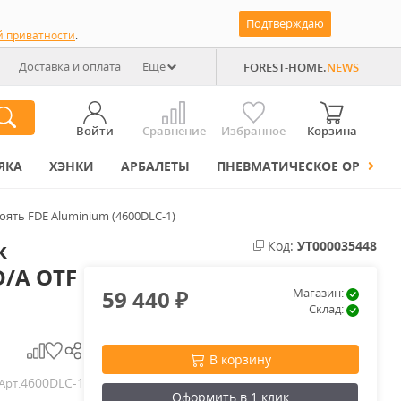
Подтверждаю
й приватности
.
Доставка и оплата
Еще
FOREST-HOME.
NEWS
Войти
Сравнение
Избранное
Корзина
ЯКА
ХЭНКИ
АРБАЛЕТЫ
ПНЕВМАТИЧЕСКОЕ ОРУЖИЕ
оять FDE Aluminium (4600DLC-1)
ж
Код:
УТ000035448
D/A OTF
59 440
Магазин:
₽
Склад:
В корзину
4600DLC-1
Арт.
Оформить в 1 клик