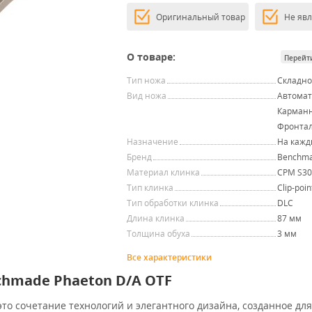
Оригинальный товар
Не яв
О товаре:
Перейт
Тип ножа
Складн
Вид ножа
Автомат
Карман
Фронта
Назначение
На кажд
Бренд
Benchm
Материал клинка
CPM S30
Тип клинка
Clip-poin
Тип обработки клинка
DLC
Длина клинка
87 мм
Толщина обуха
3 мм
Все характеристики
hmade Phaeton D/A OTF
это сочетание технологий и элегантного дизайна, созданное для