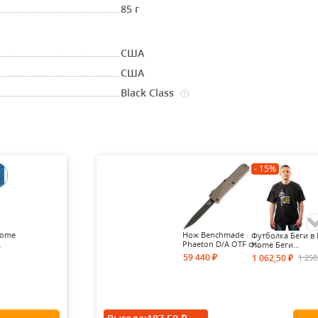
85 г
США
США
Black Class
?
- 15%
Home
Нож Benchmade
Футболка Беги в 
.
Phaeton D/A OTF ст...
Home Беги...
59 440
1 25
1 062,50
₽
₽
- 15%