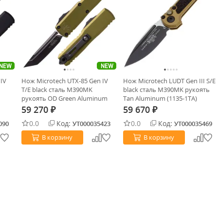
NEW
NEW
IV
Нож Microtech UTX-85 Gen IV
Нож Microtech LUDT Gen III S/E
T/E black сталь M390MK
black сталь M390MK рукоять
рукоять OD Green Aluminum
Tan Aluminum (1135-1TA)
(12334-1OD)
59 270
59 670
₽
₽
0.0
Код:
0.0
Код:
090
УТ000035423
УТ000035469
В корзину
В корзину