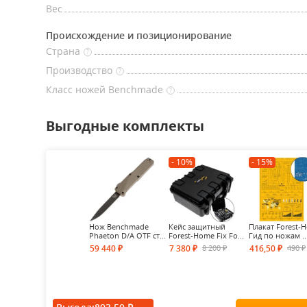
Вес
Происхождение и позиционирование
Страна
?
Производство
?
Класс ножей Benchmade
?
Выгодные комплекты
- 10%
- 15%
Нож Benchmade
Кейс защитный
Плакат Forest-
Phaeton D/A OTF ст...
Forest-Home Fix Fo...
Гид по ножам ..
8 200
490
59 440
7 380
416,50
₽
₽
₽
₽
₽