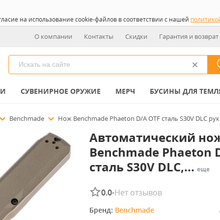
гласие на использование cookie-файлов в соответствии с нашей
политико
О компании
Контакты
Скидки
Гарантия и возврат
КИ
СУВЕНИРНОЕ ОРУЖИЕ
МЕРЧ
БУСИНЫ ДЛЯ ТЕМЛ
Benchmade
Нож Benchmade Phaeton D/A OTF сталь S30V DLC рук
Автоматический но
Benchmade Phaeton 
сталь S30V DLC,...
еще
0.0
Нет отзывов
•
Бренд: 
Benchmade