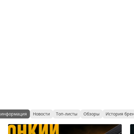
 информация
Новости
Топ-листы
Обзоры
История бре