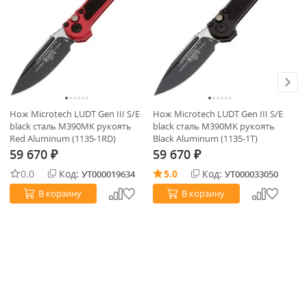
Нож Microtech LUDT Gen III S/E
Нож Microtech LUDT Gen III S/E
Но
black сталь M390MK рукоять
black сталь M390MK рукоять
bl
Red Aluminum (1135-1RD)
Black Aluminum (1135-1T)
Bl
59 670
59 670
5
₽
₽
0.0
Код:
5.0
Код:
УТ000019634
УТ000033050
В корзину
В корзину