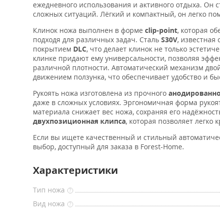
ежедневного использования и активного отдыха. Он с
сложных ситуаций. Лёгкий и компактный, он легко пом
Клинок ножа выполнен в форме
clip-point
, которая о
подходя для различных задач. Сталь
S30V
, известная
покрытием
DLC
, что делает клинок не только эстети
клинке придают ему универсальности, позволяя эффе
различной плотности. Автоматический механизм двой
движением ползунка, что обеспечивает удобство и бы
Рукоять ножа изготовлена из прочного
анодированн
даже в сложных условиях. Эргономичная форма рукоя
материала снижает вес ножа, сохраняя его надёжност
двухпозиционная клипса
, которая позволяет легко 
Если вы ищете качественный и стильный автоматиче
выбор, доступный для заказа в Forest-Home.
Характеристики
Тип ножа
?
Вид ножа
?