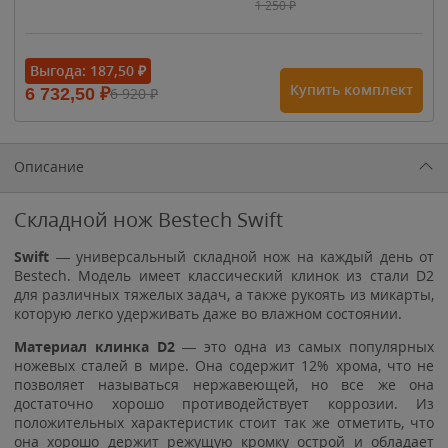
1 250
₽
- 15%
Выгода:
187,50
₽
Купить комплект
6 732,50
₽
6 920
₽
1 615
₽
1 900
₽
1 900
₽
Описание
Складной нож Bestech Swift
Swift
— универсальный складной нож на каждый день от
Bestech. Модель имеет классический клинок из стали D2
для различных тяжелых задач, а также рукоять из микарты,
которую легко удерживать даже во влажном состоянии.
Материал клинка D2
— это одна из самых популярных
ножевых сталей в мире. Она содержит 12% хрома, что не
позволяет называться нержавеющей, но все же она
достаточно хорошо противодействует коррозии. Из
положительных характеристик стоит так же отметить, что
она хорошо держит режущую кромку острой и обладает