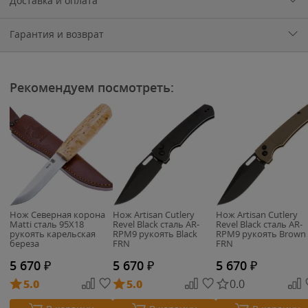
Доставка и оплата
Гарантия и возврат
Рекомендуем посмотреть:
Нож Северная корона
Нож Artisan Cutlery
Нож Artisan Cutlery
Matti сталь 95Х18
Revel Black сталь AR-
Revel Black сталь AR-
рукоять карельская
RPM9 рукоять Black
RPM9 рукоять Brown
береза
FRN
FRN
5 670
₽
5 670
₽
5 670
₽
5.0
5.0
0.0