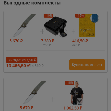
Выгодные комплекты
- 10%
- 15%
5 670
₽
7 380
₽
416,50
₽
8 200
₽
490
₽
Выгода:
893,50
₽
Купить комплект
13 466,50
₽
14 360
₽
- 15%
5 670
₽
1 062,50
₽