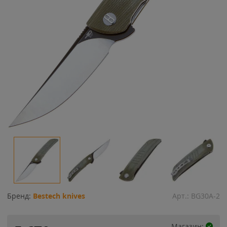
Бренд:
Bestech knives
Арт.:
BG30A-2
Магазин: