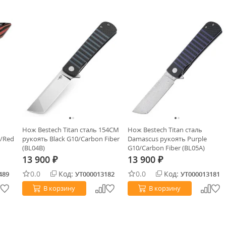
Нож Bestech Titan сталь 154CM
Нож Bestech Titan сталь
r/Red
рукоять Black G10/Carbon Fiber
Damascus рукоять Purple
(BL04B)
G10/Carbon Fiber (BL05A)
13 900
13 900
₽
₽
0.0
Код:
0.0
Код:
489
УТ000013182
УТ000013181
В корзину
В корзину