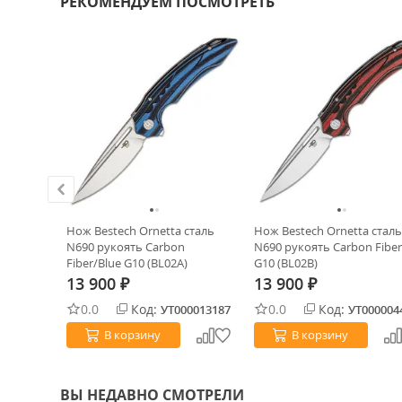
РЕКОМЕНДУЕМ ПОСМОТРЕТЬ
ХИТ!
er
Нож Bestech Ornetta сталь
Нож Bestech Ornetta сталь
errated
N690 рукоять Carbon
N690 рукоять Carbon Fibe
ь Grivory
Fiber/Blue G10 (BL02A)
G10 (BL02B)
13 900
13 900
₽
₽
0.0
Код:
0.0
Код:
0024553
УТ000013187
УТ000004
В корзину
В корзину
ВЫ НЕДАВНО СМОТРЕЛИ