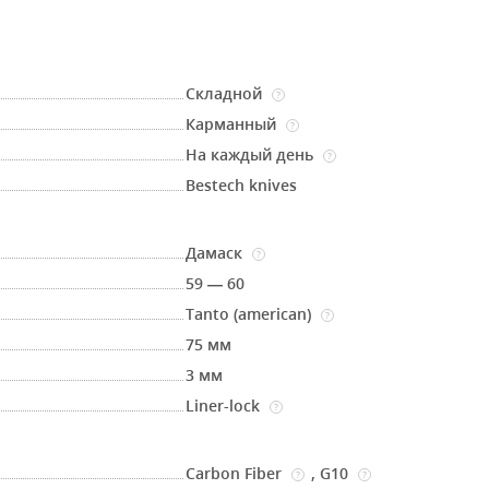
Складной
?
Карманный
?
На каждый день
?
Bestech knives
Дамаск
?
59 — 60
Tanto (american)
?
75 мм
3 мм
Liner-lock
?
Carbon Fiber
,
G10
?
?