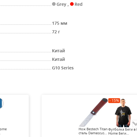
Grey
,
Red
175 мм
72 г
Китай
Китай
G10 Series
- 15%
Home
Нож Bestech Titan
Футболка Беги в 
.
сталь Damascus...
Home Беги...