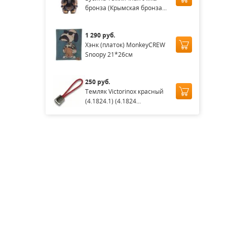
бронза (Крымская бронза...
1 290 руб.
Хэнк (платок) MonkeyCREW
Snoopy 21*26см
250 руб.
Темляк Victorinox красный
(4.1824.1) (4.1824...