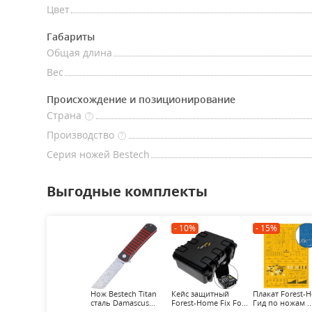
Цвет
Габариты
Общая длина
Вес
Происхождение и позиционирование
Страна
?
Производство
?
Серия ножей Bestech
Выгодные комплекты
- 10%
- 15%
Нож Bestech Titan
Кейс защитный
Плакат Forest-
сталь Damascus...
Forest-Home Fix Fo...
Гид по ножам ..