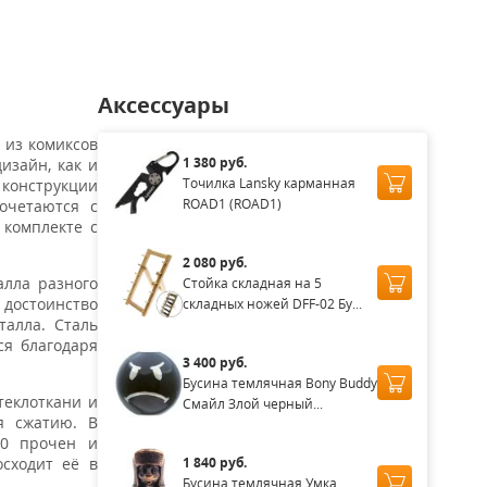
Аксессуары
 из комиксов
1 380 руб.
изайн, как и
Точилка Lansky карманная
 конструкции
ROAD1 (ROAD1)
очетаются с
 комплекте с
2 080 руб.
алла разного
Стойка складная на 5
 достоинство
складных ножей DFF-02 Бу...
талла. Сталь
ся благодаря
3 400 руб.
Бусина темлячная Bony Buddy
теклоткани и
Смайл Злой черный...
я сжатию. В
10 прочен и
1 840 руб.
осходит её в
Бусина темлячная Умка