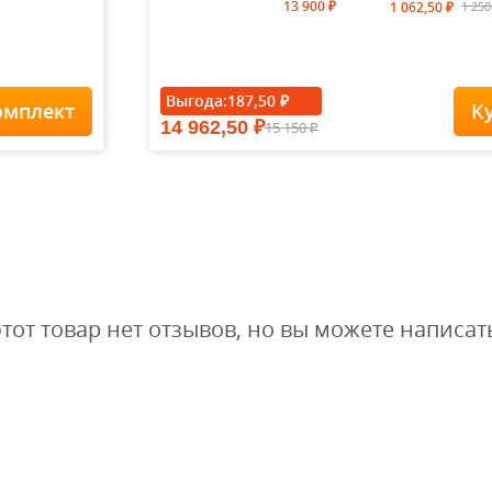
13 900
1 25
1 062,50
₽
₽
- 15%
Выгода:
187,50
₽
омплект
К
14 962,50
15 150
₽
Футболка Forest-
₽
Redes...
1 900
1
1 615
₽
₽
этот товар нет отзывов, но вы можете написат