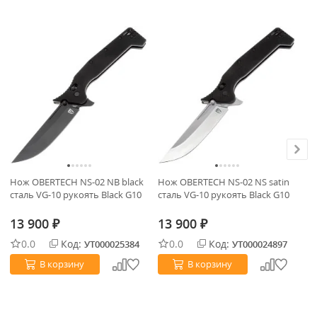
Нож OBERTECH NS-02 NB black
Нож OBERTECH NS-02 NS satin
Но
сталь VG-10 рукоять Black G10
сталь VG-10 рукоять Black G10
sa
G1
13 900
13 900
1
₽
₽
0.0
Код:
0.0
Код:
УТ000025384
УТ000024897
В корзину
В корзину