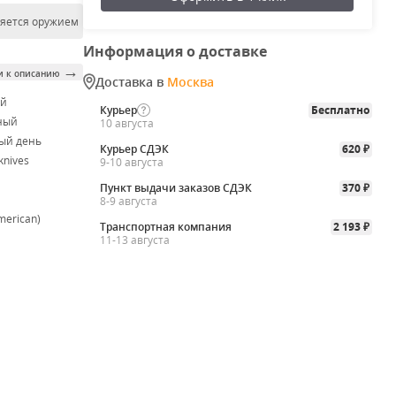
ляется оружием
Информация о доставке
→
и к описанию
Доставка в
Москва
ой
Курьер
Бесплатно
ный
10 августа
ый день
Курьер СДЭК
620
₽
knives
9-10 августа
Пункт выдачи заказов СДЭК
370
₽
8-9 августа
merican)
Транспортная компания
2 193
₽
11-13 августа