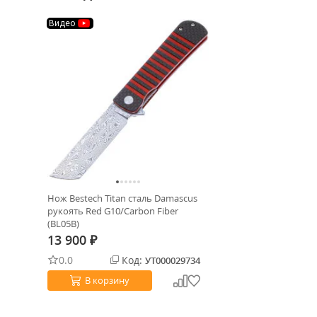
Видео
Нож Bestech Titan сталь Damascus
рукоять Red G10/Carbon Fiber
(BL05B)
13 900
₽
0.0
Код:
УТ000029734
В корзину