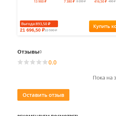
8 200
490
13 900
7 380
416,50
₽
₽
₽
₽
₽
Выгода:
893,50
₽
Купить к
21 696,50
22 590
₽
₽
Отзывы
0
0.0
Пока на 
Оставить отзыв