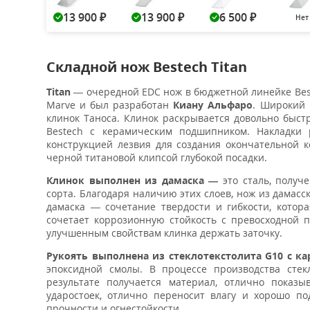
13 900
13 900
6 500
Нет
₽
₽
₽
Складной нож Bestech Titan
Titan
— очередной EDC нож в бюджетной линейке Best
Marve и был разработан
Киану Альфаро
. Широкий
клинок Таноса. Клинок раскрывается довольно быс
Bestech с керамическим подшипником. Накладки
конструкцией лезвия для создания окончательной к
черной титановой клипсой глубокой посадки.
Клинок выполнен из дамаска —
это сталь, получе
сорта. Благодаря наличию этих слоев, нож из дамасс
дамаска — сочетание твердости и гибкости, котора
сочетает коррозионную стойкость с превосходной п
улучшенным свойствам клинка держать заточку.
Рукоять выполнена из стеклотекстолита G10 с к
эпоксидной смолы. В процессе производства стек
результате получается материал, отлично показ
ударостоек, отлично переносит влагу и хорошо по
прочности и огнестойкости.