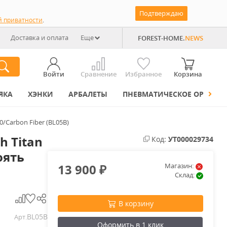
Подтверждаю
й приватности
.
Доставка и оплата
Еще
FOREST-HOME.
NEWS
Войти
Сравнение
Избранное
Корзина
ЯКА
ХЭНКИ
АРБАЛЕТЫ
ПНЕВМАТИЧЕСКОЕ ОРУЖИЕ
/Carbon Fiber (BL05B)
h Titan
Код:
УТ000029734
оять
13 900
Магазин:
₽
Склад:
В корзину
BL05B
Арт.
Оформить в 1 клик