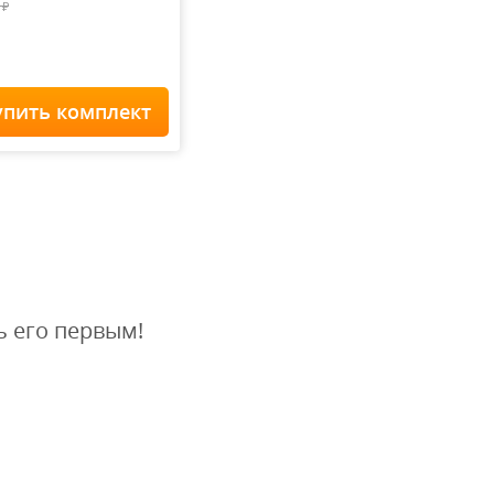
0
₽
упить комплект
Home Staff
 900
₽
ь его первым!