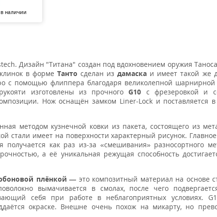
 в наличии
ech. Дизайн "Титана" создан под вдохновением оружия Таноса
 клинок в форме
Танто
сделан из
дамаска
и имеет такой же д
тро с помощью флиппера благодаря великолепной шарнирной
 рукояти изготовлены из прочного
G10
с фрезеровкой и с
омпозиции. Нож оснащён замком Liner-Lock и поставляется в
нная методом кузнечной ковки из пакета, состоящего из мет
кой стали имеет на поверхности характерный рисунок. Главное
я получается как раз из-за «смешивания» разносортного ме
рочностью, а её уникальная режущая способность достигает
арбоновой плёнкой —
это композитный материал на основе с
ловолокно вымачивается в смолах, после чего подвергаетс
ывающий себя при работе в неблагоприятных условиях. G
ддаётся окраске. Внешне очень похож на микарту, но прев