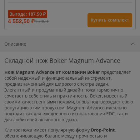
- 15%
Выгода:
187,50
₽
Купить комплект
4 552,50
₽
4 740
₽
1 615
₽
1 900
₽
1 900
₽
Описание
Складной нож Boker Magnum Advance
Нож Magnum Advance от компании Boker
представляет
собой надежный и функциональный инструмент,
предназначенный для широкого спектра задач.
Элегантный и продуманный дизайн ножа гармонично
сочетает в себе стиль и практичность. Boker, известный
своими качественными ножами, вновь подтверждает свою
репутацию этим продуктом. Magnum Advance идеально
подходит как для ежедневного использования EDC, так и
для любителей активного отдыха.
Клинок ножа имеет популярную форму
Drop-Point
,
обеспечивающую баланс между прочностью и