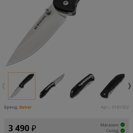
Бренд:
Boker
Арт.:
01RY302
Магазин:
3 490
₽
Склад: