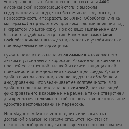
универсальностью. Клинок выполнен из стали
440C
,
американской нержавеющей стали с высоким
содержанием углерода, что обеспечивает ему высокую
износостойкость и твердость до 60HRc. Обработка клинка
методом
satin
придает ему привлекательный внешний вид
и характерную штриховку. Нож оснащен
шпеньком
для
быстрого и удобного открытия. Надежный замок
Liner-
Lock
обеспечивает высокую надежность и устойчивость к
повреждениям и деформациям.
Рукоять ножа изготовлена из
алюминия
, что делает его
легким и устойчивым к коррозии. Алюминий покрывается
плотной естественной пленкой из окиси, защищающей
поверхность от воздействия окружающей среды. Рукоять
удобна в использовании, хорошо поддается обработке и
анодированию, что увеличивает ее долговечность. Для
удобного ношения нож оснащен
клипсой
, позволяющей
фиксировать его в кармане и на ремне, а также отверстием
для крепления
темляка
, что обеспечивает дополнительное
удобство в использовании и переноске.
Нож Magnum Advance можно купить или заказать с
доставкой в магазине Forest-Home. Этот нож станет
отличным выбором как для повседневного использования,