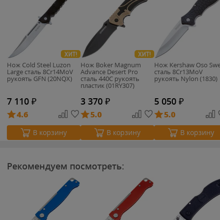
ХИТ!
ХИТ!
Нож Cold Steel Luzon
Нож Boker Magnum
Нож Kershaw Oso Swe
Large сталь 8Cr14MoV
Advance Desert Pro
сталь 8Cr13MoV
рукоять GFN (20NQX)
сталь 440C рукоять
рукоять Nylon (1830)
пластик (01RY307)
7 110
₽
3 370
₽
5 050
₽
4.6
5.0
5.0
В корзину
В корзину
В корзину
Рекомендуем посмотреть: