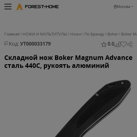
Москва
Главная
НОЖИ И МУЛЬТИТУЛЫ
Ножи
По Бренду
Boker
Boker 
Код:
УТ000033179
0.0
Складной нож Boker Magnum Advance
сталь 440C, рукоять алюминий