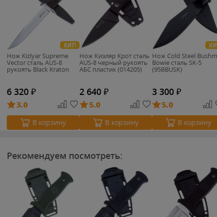
ХИТ!
ХИ
Нож Kizlyar Supreme
Нож Кизляр Крот сталь
Нож Cold Steel Bush
Vector сталь AUS-8
AUS-8 черный рукоять
Bowie сталь SK-5
рукоять Black Kraton
АБС пластик (014205)
(95BBUSK)
6 320
₽
2 640
₽
3 300
₽
3.0
5.0
5.0
В корзину
В корзину
В корзину
Рекомендуем посмотреть: