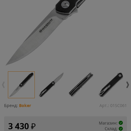
Бренд:
Boker
Арт.:
01SC061
Магазин:
3 430
₽
Склад: