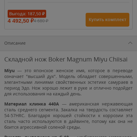
- 15%
Выгода:
187,50
₽
Купить комплект
4 492,50
₽
4 680
₽
1 615
₽
1 900
₽
1 900
₽
Описание
Складной нож Boker Magnum Miyu Chiisai
Miyu
— это японское женское имя, которое в переводе
означает "высший дух". Модель обладает совершенными,
элегантными линиями свойственных эстетике самураев в
период Эдо. Нож хорошо лежит в руке и отлично подойдет
для использования на каждый день.
Материал клинка 440A
— американская нержавеющая
сталь среднего сегмента. Закалка на твердость составляет
54-57HRC. Благодаря хорошей стойкости к коррозии эта
сталь часто используются в дайвинге, потому как она не
боится агрессивной соленой среды.