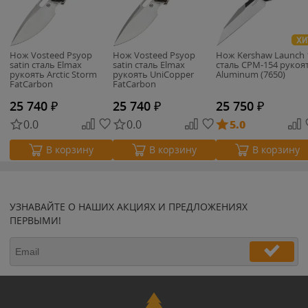
ХИ
Нож Vosteed Psyop
Нож Vosteed Psyop
Нож Kershaw Launch 
satin сталь Elmax
satin сталь Elmax
сталь CPM-154 рукоя
рукоять Arctic Storm
рукоять UniCopper
Aluminum (7650)
FatCarbon
FatCarbon
25 740
₽
25 740
₽
25 750
₽
0.0
0.0
5.0
В корзину
В корзину
В корзину
УЗНАВАЙТЕ О НАШИХ АКЦИЯХ И ПРЕДЛОЖЕНИЯХ
ПЕРВЫМИ!