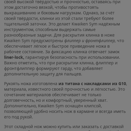
своей высокой твёрдостью и прочностью, оставаясь при
этом достаточно вязкой, чтобы противостоять
выкрашиванию и боковым нагрузкам. Однако, за счёт
своей твёрдости, клинки из этой стали требуют более
тщательной заточки. Это делает Kwaiken Sym надёжным
инструментом, способным выдержать самые
разнообразные задачи. Для раскрытия клинка в ноже
Kwaiken Sym предусмотрены
флиппер и фронтфлиппер,
что
обеспечивает лёгкое и быстрое приведение ножа в
рабочее состояние. За фиксацию клинка отвечает замок
liner-lock,
гарантируя безопасность при использовании.
Важно отметить, что при раскрытии клинка, флиппер и
фронтфлиппер формируют гарду, что добавляет
дополнительную защиту для пальцев.
Рукоять ножа изготовлена
из титана с накладками из G10
,
материала, известного своей прочностью и лёгкостью. Это
сочетание материалов обеспечивает не только
долговечность, но и комфортный, уверенный хват.
Дополнительно, Kwaiken Sym оснащён клипсой,
позволяющей удобно носить нож в кармане и всегда иметь
его под рукой.
Этот складной нож можно купить или заказать с доставкой