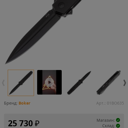
Бренд:
Boker
Арт.:
01BO635
Магазин:
25 730
₽
Склад: