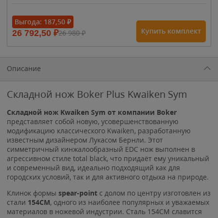
- 15%
Выгода:
187,50
₽
Купить комплект
26 792,50
₽
26 980
₽
1 615
₽
1 900
₽
1 900
₽
Описание
Складной нож Boker Plus Kwaiken Sym
Складной нож Kwaiken Sym от компании Boker
представляет собой новую, усовершенствованную
модификацию классического Kwaiken, разработанную
известным дизайнером Лукасом Бернли. Этот
симметричный кинжалообразный EDC нож выполнен в
агрессивном стиле total black, что придаёт ему уникальный
и современный вид, идеально подходящий как для
городских условий, так и для активного отдыха на природе.
Клинок формы
spear-point
с долом по центру изготовлен из
стали
154CM
, одного из наиболее популярных и уважаемых
материалов в ножевой индустрии. Сталь 154CM славится