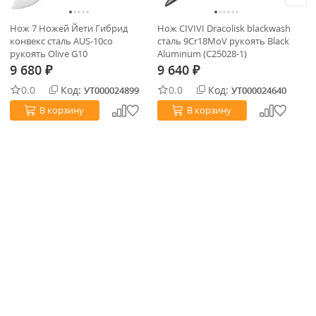
Нож 7 Ножей Йети Гибрид
Нож CIVIVI Dracolisk blackwash
Но
конвекс сталь AUS-10co
сталь 9Cr18MoV рукоять Black
ст
рукоять Olive G10
Aluminum (C25028-1)
Bu
9 680
9 640
9
₽
₽
0.0
Код:
0.0
Код:
УТ000024899
УТ000024640
В корзину
В корзину