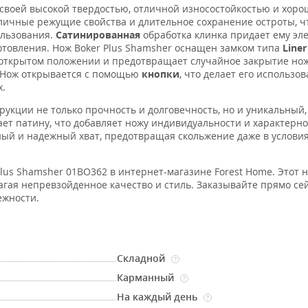
я своей высокой твердостью, отличной износостойкостью и хор
тличные режущие свойства и длительное сохранение остроты, ч
ользования.
Сатинированная
обработка клинка придает ему эл
отовления. Нож Boker Plus Shamsher оснащен замком типа
Liner
открытом положении и предотвращает случайное закрытие нож
. Нож открывается с помощью
кнопки
, что делает его использо
х.
трукции не только прочность и долговечность, но и уникальный
ет патину, что добавляет ножу индивидуальности и характерно
ый и надежный хват, предотвращая скольжение даже в услови
lus Shamsher 01BO362 в интернет-магазине Forest Home. Этот 
гая непревзойденное качество и стиль. Заказывайте прямо се
ежности.
Складной
?
Карманный
?
На каждый день
?