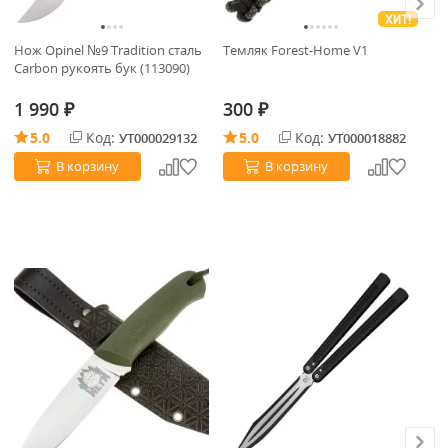
ХИТ!
Нож Opinel №9 Tradition сталь
Темляк Forest-Home V1
Но
Carbon рукоять бук (113090)
12
(0
1 990
300
3
₽
₽
5.0
Код:
5.0
Код:
УТ000029132
УТ000018882
В корзину
В корзину