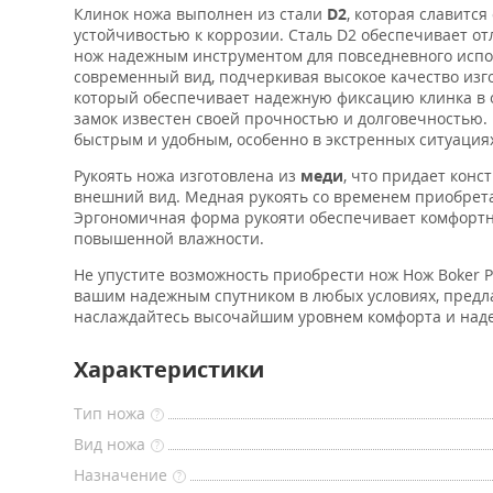
Клинок ножа выполнен из стали
D2
, которая славитс
устойчивостью к коррозии. Сталь D2 обеспечивает о
нож надежным инструментом для повседневного исп
современный вид, подчеркивая высокое качество изг
который обеспечивает надежную фиксацию клинка в 
замок известен своей прочностью и долговечностью
быстрым и удобным, особенно в экстренных ситуация
Рукоять ножа изготовлена из
меди
, что придает конс
внешний вид. Медная рукоять со временем приобрета
Эргономичная форма рукояти обеспечивает комфортн
повышенной влажности.
Не упустите возможность приобрести нож Нож Boker P
вашим надежным спутником в любых условиях, предла
наслаждайтесь высочайшим уровнем комфорта и над
Характеристики
Тип ножа
?
Вид ножа
?
Назначение
?