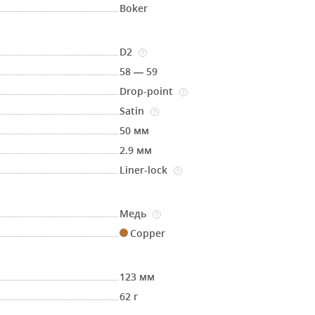
Boker
D2
?
58 — 59
Drop-point
?
Satin
?
50 мм
2.9 мм
Liner-lock
?
Медь
?
Copper
123 мм
62 г