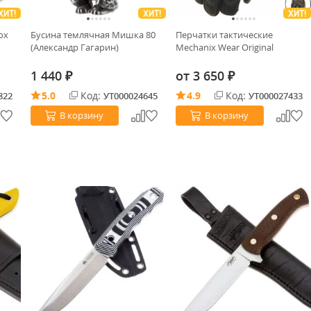
ХИТ!
ХИТ!
ХИТ!
ox
Бусина темлячная Мишка 80
Перчатки тактические
(Александр Гагарин)
Mechanix Wear Original
1 440
от
3 650
₽
₽
5.0
Код:
4.9
Код:
822
УТ000024645
УТ000027433
В корзину
В корзину