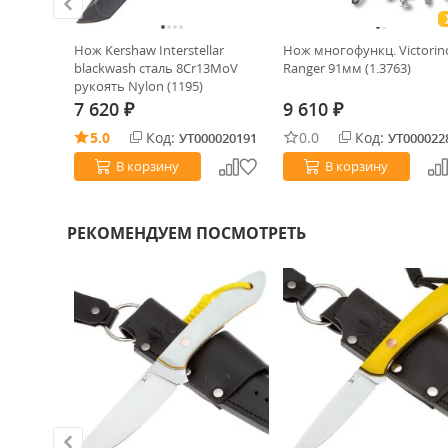
н-03
Нож Kershaw Interstellar
Нож многофункц. Victorin
ple
blackwash cталь 8Cr13MoV
Ranger 91мм (1.3763)
рукоять Nylon (1195)
7 620
9 610
₽
₽
5.0
Код:
0.0
Код:
0020752
УТ000020191
УТ000022
В корзину
В корзину
РЕКОМЕНДУЕМ ПОСМОТРЕТЬ