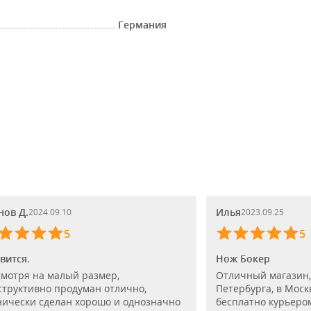
Германия
нов Д.
Илья
2024.09.10
2023.09.25
5
5
вится.
Нож Бокер
смотря на малый размер,
Отличный магазин,
структивно продуман отлично,
Петербурга, в Моск
нически сделан хорошо и однозначно
бесплатно курьером