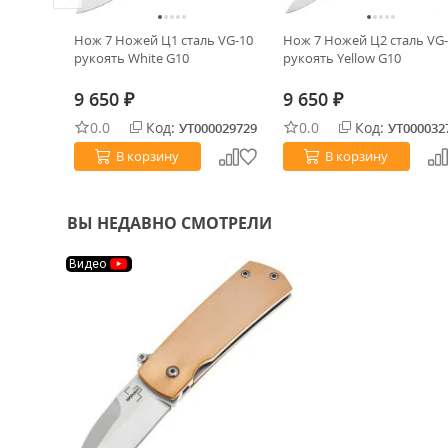
 blackwash
Нож 7 Ножей Ц1 сталь VG-10
Нож 7 Ножей Ц2 сталь VG
Olive G10
рукоять White G10
рукоять Yellow G10
9 650
9 650
₽
₽
0.0
Код:
0.0
Код:
0027116
УТ000029729
УТ000032
В корзину
В корзину
ВЫ НЕДАВНО СМОТРЕЛИ
Видео