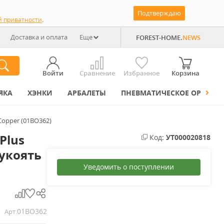
Подтверждаю
й приватности
.
Доставка и оплата
Еще
FOREST-HOME.
NEWS
Войти
Сравнение
Избранное
Корзина
ЯКА
ХЭНКИ
АРБАЛЕТЫ
ПНЕВМАТИЧЕСКОЕ ОРУЖИЕ
Copper (01BO362)
Plus
Код:
УТ000020818
рукоять
Уведомить о поступлении
01BO362
Арт.