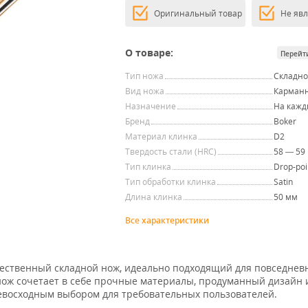
Оригинальный товар
Не яв
О товаре:
Перейт
Тип ножа
Складн
Вид ножа
Карман
Назначение
На кажд
Бренд
Boker
Материал клинка
D2
Твердость стали (HRC)
58 — 59
Тип клинка
Drop-poi
Тип обработки клинка
Satin
Длина клинка
50 мм
Все характеристики
чественный складной нож, идеально подходящий для повседнев
 нож сочетает в себе прочные материалы, продуманный дизайн
ревосходным выбором для требовательных пользователей.