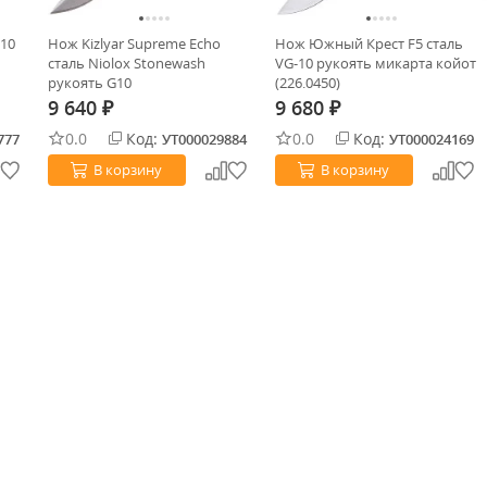
-10
Нож Kizlyar Supreme Echo
Нож Южный Крест F5 сталь
сталь Niolox Stonewash
VG-10 рукоять микарта койот
рукоять G10
(226.0450)
9 640
9 680
₽
₽
0.0
Код:
0.0
Код:
777
УТ000029884
УТ000024169
В корзину
В корзину