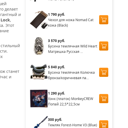
ошей
то делает
егантный и
1 790 руб.
 Lock
,
Чехол для ножа Nomad Cat
а. Этот
кожа (Black)
вание
3 570 руб.
, стильный
Бусина темлячная Wild Heart
сти.
Матрешка Русская ...
ях
5 840 руб.
нож станет
Бусина темлячная Колючка
йчас и
бронза/коричневая па...
1 290 руб.
Хэнк (платок) MonkeyCREW
Попай 22,5*22,5см
300 руб.
Темляк Forest-Home V3 (Blue)