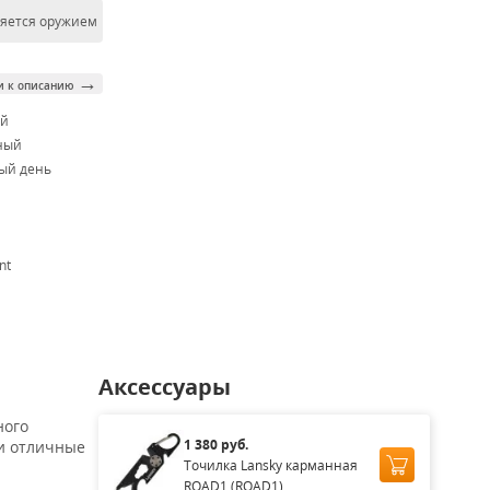
ляется оружием
→
и к описанию
ой
ный
ый день
nt
Аксессуары
ного
1 380 руб.
 и отличные
Точилка Lansky карманная
ROAD1 (ROAD1)