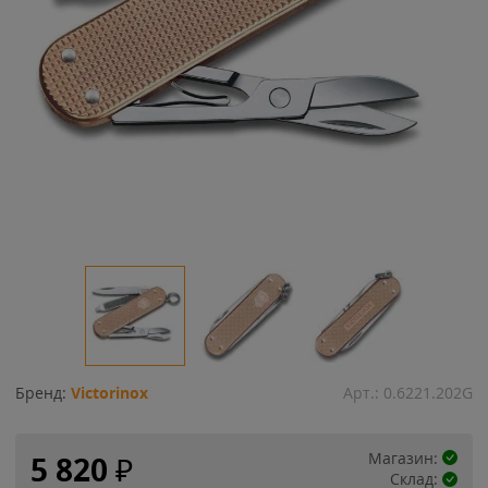
Бренд:
Victorinox
Арт.:
0.6221.202G
Магазин:
5 820
₽
Склад: