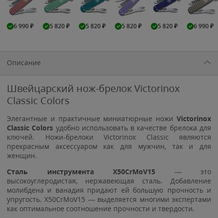
6 990
₽
5 820
₽
5 820
₽
5 820
₽
5 820
₽
6 990
₽
Описание
Швейцарский нож-брелок Victorinox
Classic Colors
Элегантные и практичные миниатюрные ножи
Victorinox
Classic Colors
удобно использовать в качестве брелока для
ключей. Ножи-брелоки Victorinox Classic являются
прекрасным аксессуаром как для мужчин, так и для
женщин.
Сталь инструмента X50CrMoV15
— это
высокоуглеродистая, нержавеющая сталь. Добавление
молибдена и ванадия придают ей большую прочность и
упругость. X50CrMoV15 — выделяется многими экспертами
как оптимальное соотношение прочности и твердости.