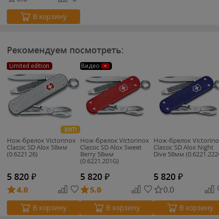
В корзину
Рекомендуем посмотреть:
Limited edition
Видео
ХИТ!
Нож-брелок Victorinox
Нож-брелок Victorinox
Нож-брелок Victorin
Classic SD Alox 58мм
Classic SD Alox Sweet
Classic SD Alox Night
(0.6221.26)
Berry 58мм
Dive 58мм (0.6221.222
(0.6221.201G)
5 820
₽
5 820
₽
5 820
₽
4.0
5.0
0.0
В корзину
В корзину
В корзину