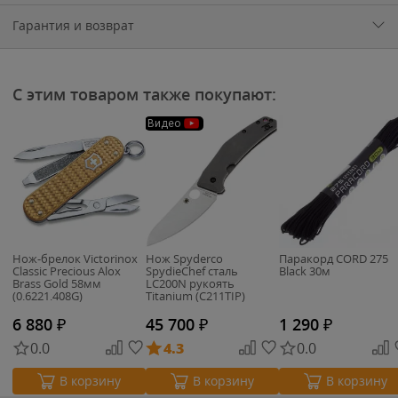
Гарантия и возврат
С этим товаром также покупают:
Видео
Нож-брелок Victorinox
Нож Spyderco
Паракорд CORD 275
Classic Precious Alox
SpydieChef сталь
Black 30м
Brass Gold 58мм
LC200N рукоять
(0.6221.408G)
Titanium (C211TIP)
6 880
₽
45 700
₽
1 290
₽
0.0
4.3
0.0
В корзину
В корзину
В корзину