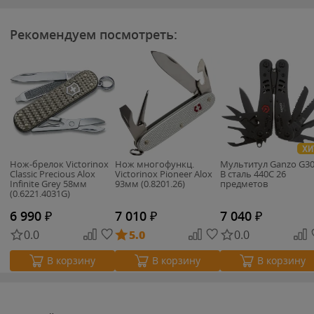
Рекомендуем посмотреть:
ХИ
Нож-брелок Victorinox
Нож многофункц.
Мультитул Ganzo G30
Classic Precious Alox
Victorinox Pioneer Alox
B сталь 440C 26
Infinite Grey 58мм
93мм (0.8201.26)
предметов
(0.6221.4031G)
6 990
₽
7 010
₽
7 040
₽
0.0
5.0
0.0
В корзину
В корзину
В корзину