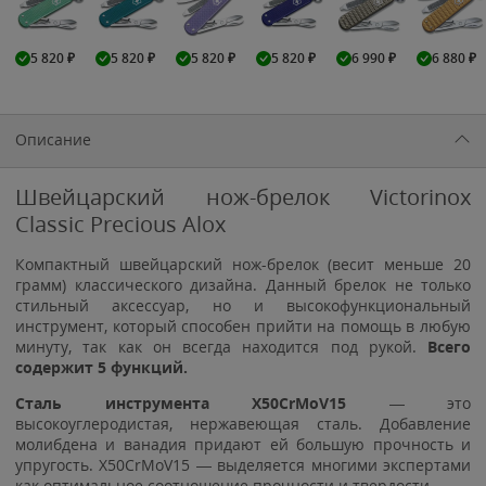
5 820
₽
5 820
₽
5 820
₽
5 820
₽
6 990
₽
6 880
₽
Описание
Швейцарский нож-брелок Victorinox
Classic Precious Alox
Компактный швейцарский нож-брелок (весит меньше 20
грамм) классического дизайна. Данный брелок не только
стильный аксессуар, но и высокофункциональный
инструмент, который способен прийти на помощь в любую
минуту, так как он всегда находится под рукой.
Всего
содержит 5 функций.
Сталь инструмента X50CrMoV15
— это
высокоуглеродистая, нержавеющая сталь. Добавление
молибдена и ванадия придают ей большую прочность и
упругость. X50CrMoV15 — выделяется многими экспертами
как оптимальное соотношение прочности и твердости.