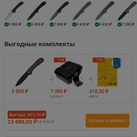
5 900
₽
5 900
₽
7 900
₽
9 430
₽
9 430
₽
7 380
₽
Выгодные комплекты
- 10%
- 15%
5 900
₽
7 380
₽
416,50
₽
8 200
₽
490
₽
Выгода:
893,50
₽
Купить комплект
13 696,50
₽
14 590
₽