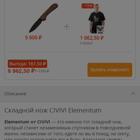
- 15%
5 900
₽
1 062,50
₽
1 250
₽
- 15%
Выгода:
187,50
₽
Купить комплект
6 962,50
₽
7 150
₽
1 615
₽
1 900
₽
1 900
₽
Описание
Складной нож CIVIVI Elementum
Elementum от CIVIVI
— это именно тот складной нож,
который станет незаменимым спутником в повседневной
жизни, независимо от того, идете ли вы в поход, на охоту,
или просто используете его в быту. Благодаря своему