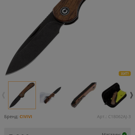
ХИТ!
Бренд:
CIVIVI
Арт.:
C18062AJ-3
Магазин: