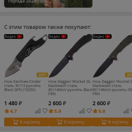
города 2026
С этим товаром также покупают:
Видео
Видео
Видео
ХИТ!
ХИ
Нож Kershaw Cinder
Нож Daggerr Wocket DL
Нож Daggerr Wocket 
cталь 3Cr13 рукоять
blackwash сталь
blackwash сталь
Black GFN (1025X)
8Cr14MoV рукоять Black
8Cr14MoV рукоять Ol
FRN
FRN
1 480
₽
2 600
₽
2 600
₽
4.7
5.0
5.0
В корзину
В корзину
В корзину