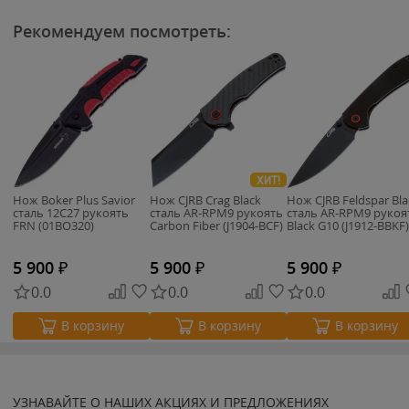
Рекомендуем посмотреть:
ХИТ!
Нож Boker Plus Savior
Нож CJRB Crag Black
Нож CJRB Feldspar Bla
сталь 12С27 рукоять
сталь AR-RPM9 рукоять
сталь AR-RPM9 рукоя
FRN (01BO320)
Carbon Fiber (J1904-BCF)
Black G10 (J1912-BBKF)
5 900
₽
5 900
₽
5 900
₽
0.0
0.0
0.0
В корзину
В корзину
В корзину
УЗНАВАЙТЕ О НАШИХ АКЦИЯХ И ПРЕДЛОЖЕНИЯХ