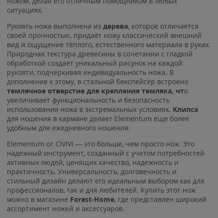
ножом, делая его отличным помощником в любых
ситуациях.
Рукоять ножа выполнена из
дерева
, которое отличается
своей прочностью, придаёт ножу классический внешний
вид и ощущение тёплого, естественного материала в руках.
Природная текстура древесины в сочетании с гладкой
обработкой создаёт уникальный рисунок на каждой
рукояти, подчеркивая индивидуальность ножа. В
дополнение к этому, в стальной бекспейсер встроено
т
емлячное отверстие для крепления темляка, чт
о
увеличивает функциональность и безопасность
использования ножа в экстремальных условиях.
Клипса
для ношения в кармане делает Elementum еще более
удобным для ежедневного ношения.
Elementum от CIVIVI — это больше, чем просто нож. Это
надежный инструмент, созданный с учетом потребностей
активных людей, ценящих качество, надежность и
практичность. Универсальность, долговечность и
стильный дизайн делают его идеальным выбором как для
профессионалов, так и для любителей. Купить этот нож
можно в магазине
Forest-Home
, где представлен широкий
ассортимент ножей и аксессуаров.