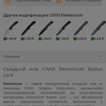
Оригинальный товар
Не является оружием
Другие модификации CIVIVI Elementum
5 900
₽
5 900
₽
5 900
₽
7 900
₽
9 430
₽
9 430
₽
Описание
Складной нож CIVIVI Elementum Button
Lock
Elementum
— новый повседневный складной нож от
компании CIVIVI. Модель получилась чрезвычайно
сбалансированной, изготовленной из качественных
материалов. Elementum Button Lock — это обновленная
версия классического Elementum, выполненная с