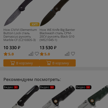
ХИТ!
Нож CIVIVI Elementum
Нож WE Knife Big Banter
Button Lock сталь
Blackwash сталь CPM-
Damascus рукоять
20CV рукоять Black G10
Marble CF (C2103DS-3)
(WE21045-1)
10 330
₽
13 530
₽
5.0
5.0
В корзину
В корзину
Рекомендуем посмотреть:
Видео
Видео
Видео