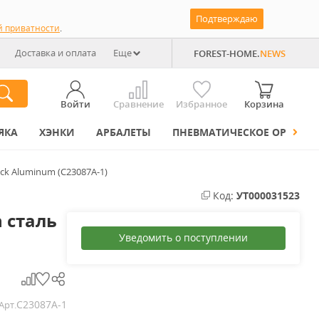
Подтверждаю
й приватности
.
Доставка и оплата
Еще
FOREST-HOME.
NEWS
Войти
Сравнение
Избранное
Корзина
ЯКА
ХЭНКИ
АРБАЛЕТЫ
ПНЕВМАТИЧЕСКОЕ ОРУЖИЕ
ack Aluminum (C23087A-1)
Код:
УТ000031523
 сталь
Уведомить о поступлении
C23087A-1
Арт.