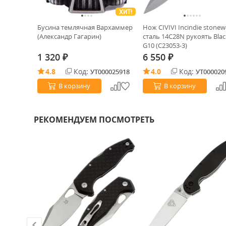
ХИТ!
Бусина темлячная Вархаммер
Нож CIVIVI Incindie stone
(Александр Гагарин)
сталь 14C28N рукоять Blac
G10 (C23053-3)
1 320
6 550
₽
₽
4.8
Код:
4.0
Код:
УТ000025918
УТ000020
В корзину
В корзину
РЕКОМЕНДУЕМ ПОСМОТРЕТЬ