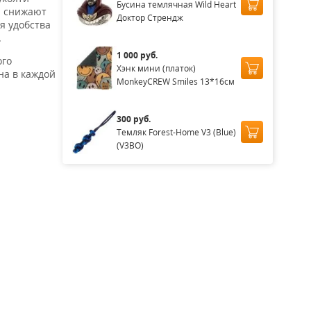
Бусина темлячная Wild Heart
и снижают
Доктор Стрендж
я удобства
.
1 000 руб.
ого
Хэнк мини (платок)
на в каждой
MonkeyCREW Smiles 13*16см
300 руб.
Темляк Forest-Home V3 (Blue)
(V3BO)