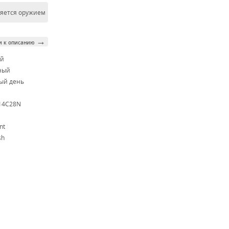
ляется оружием
→
и к описанию
ой
ный
ый день
 14C28N
nt
sh