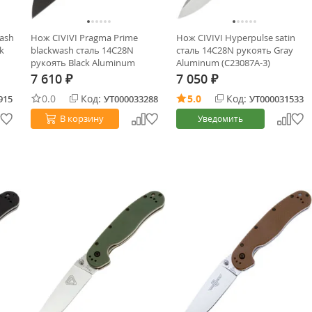
wash
Нож CIVIVI Pragma Prime
Нож CIVIVI Hyperpulse satin
k
blackwash сталь 14C28N
сталь 14C28N рукоять Gray
рукоять Black Aluminum
Aluminum (C23087A-3)
(C24067-1)
7 610
7 050
₽
₽
0.0
Код:
5.0
Код:
915
УТ000033288
УТ000031533
В корзину
Уведомить