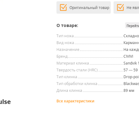
Оригинальный товар
Не яв
О товаре:
Перейт
Тип ножа
Складн
Вид ножа
Карман
Назначение
На кажд
Бренд
CIVIVI
Материал клинка
Sandvik
Твердость стали (HRC)
57 — 59
Тип клинка
Drop-poi
Тип обработки клинка
Blackwa
Длина клинка
89 мм
ulse
Все характеристики