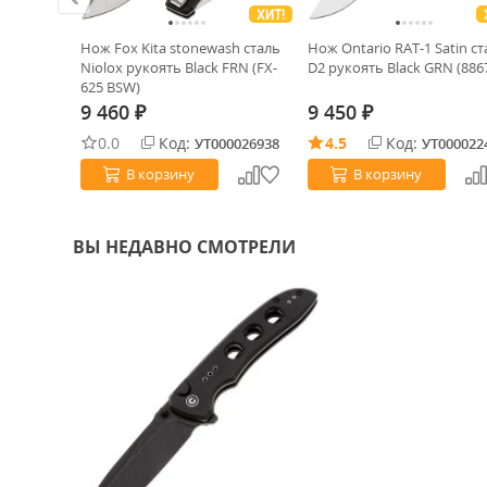
ХИТ!
ХИТ!
Vector
Нож Fox Kita stonewash сталь
Нож Ontario RAT-1 Satin ст
укоять
Niolox рукоять Black FRN (FX-
D2 рукоять Black GRN (886
625 BSW)
9 460
9 450
₽
₽
0.0
Код:
4.5
Код:
0035075
УТ000026938
УТ000022
В корзину
В корзину
ВЫ НЕДАВНО СМОТРЕЛИ