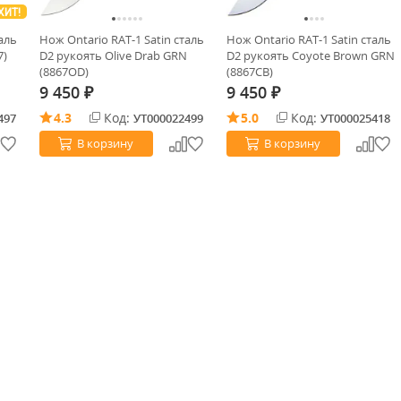
ХИТ!
аль
Нож Ontario RAT-1 Satin сталь
Нож Ontario RAT-1 Satin сталь
7)
D2 рукоять Olive Drab GRN
D2 рукоять Coyote Brown GRN
(8867OD)
(8867CB)
9 450
9 450
₽
₽
4.3
Код:
5.0
Код:
497
УТ000022499
УТ000025418
В корзину
В корзину