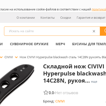
гласие на использование cookie-файлов в соответствии с нашей
политико
О компании
Контакты
Скидки
Гарантия и возврат
КИ
СУВЕНИРНОЕ ОРУЖИЕ
МЕРЧ
БУСИНЫ ДЛЯ ТЕМЛ
CIVIVI
Нож CIVIVI Hyperpulse blackwash сталь 14C28N рукоять Bl
Складной нож CIVIVI
Hyperpulse blackwash
14C28N, рукоя...
еще
0.0
Нет отзывов
•
Бренд: 
CIVIVI