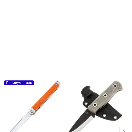
В
Премиум сталь