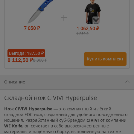
7 050
₽
1 062,50
₽
1 250
₽
- 15%
Выгода:
187,50
₽
Купить комплект
8 112,50
₽
8 300
₽
1 615
₽
1 900
₽
1 900
₽
Описание
Складной нож CIVIVI Hyperpulse
Нож CIVIVI Hyperpulse
— это компактный и лёгкий
складной EDC-нож, созданный для удобного повседневного
ношения. Разработанный суб-брендом
CIVIVI
от компании
WE Knife
, он сочетает в себе высококачественные
материалы и надёжную сборку, выполненную на тех же