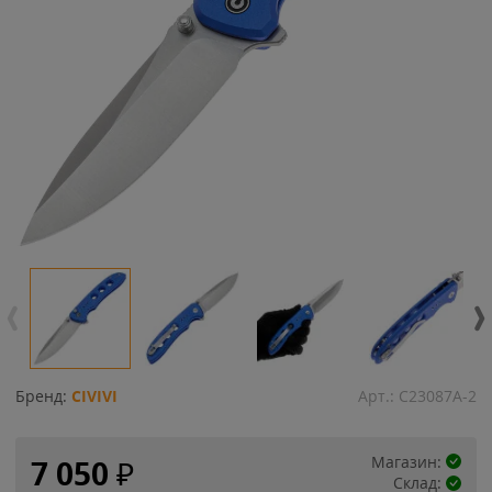
Бренд:
CIVIVI
Арт.:
C23087A-2
Магазин:
7 050
₽
Склад: