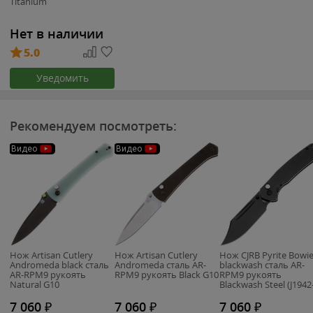
Titanium
Нет в наличии
5.0
Уведомить
Рекомендуем посмотреть:
Видео
Видео
Нож Artisan Cutlery
Нож Artisan Cutlery
Нож CJRB Pyrite Bowi
Andromeda black сталь
Andromeda сталь AR-
blackwash сталь AR-
AR-RPM9 рукоять
RPM9 рукоять Black G10
RPM9 рукоять
Natural G10
Blackwash Steel (J1942
BST)
7 060
₽
7 060
₽
7 060
₽