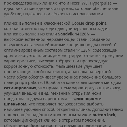
производственных линиях, что и ножи WE. Hyperpulse —
идеальный повседневный спутник, который обеспечивает
удобство, надёжность и лёгкость в использовании.
Клинок выполнен в классической форме
drop point
,
которая отлично подходит для универсальных задач.
Клинок выполнен из стали
Sandvik 14C28N
—
высококачественной нержавеющей стали, созданной
шведскими сталелитейщиками специально для ножей. С
оптимизированным составом стали 14C28N, содержащей
хром и азот, этот клинок демонстрирует отличные режущие
характеристики, высокую твёрдость и превосходную
коррозионную стойкость. Фальшлезвие улучшает
проникающие свойства клинка, а насечка на верхней
части обуха обеспечивает уверенное положение большого
пальца при работе. Обработка клинка выполнена методом
сатинирования
, что придает ему характерную штриховку,
улучшая внешний вид. Механизм открытия ножа
представлен двумя вариантами —
флиппером
и
шпеньком
, что позволяет пользователю выбрать
наиболее удобный способ открытия клинка. Дополнительно
нож оснащён надёжным кнопочным замком
button lock
,
который фиксирует клинок в открытом положении,
обеспечивая безопасность во время использования и