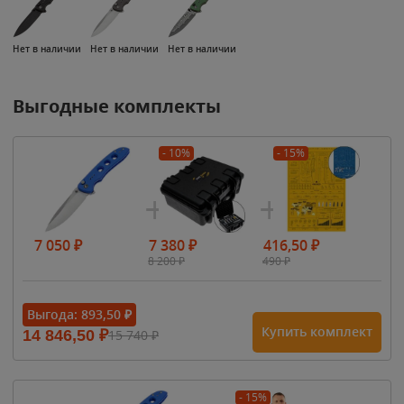
Нет в наличии
Нет в наличии
Нет в наличии
Выгодные комплекты
- 10%
- 15%
7 050
₽
7 380
₽
416,50
₽
8 200
₽
490
₽
Выгода:
893,50
₽
Купить комплект
14 846,50
₽
15 740
₽
- 15%