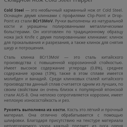
Cold Steel
— это необычный карманный нож от Cold Steel.
Оснащён двумя клинками с профилями Clip-Point и Drop-
Point из стали
8Cr13MoV
. Ручки выполнены из натуральной
кости и украшены полированными металлическими
больстерами. Он изготовлен по традиционному образцу
ножа Jack Knife с двумя полированными клинками: клинок
для прокалывания и разрезания, а также клинок для снятия
шкур и потрошения.
Сталь клинка 8Cr13MoV — это сталь китайского
производства с повышенной коррозионной стойкостью.
Имеет высокое содержание углерода (0.8%), среднее
содержание хрома (13%), также в этом сплаве имеется
молибден и ванадий. Среди клинковых сталей китайского
производства данный сплав считается одним из лучших, по
своим свойствам он очень близок к популярной японской
стали AUS-8. Она неплохо сопротивляется коррозии, имеет
неплохую износостойкость и рез.
Рукоять выполнена из кости
.
Кость это лёгкий и прочный
материал. Она отлично обрабатывается с помощью
шлифовки. Благодаря присутствию на текстуре материала
неповторяемого узора каждый предмет из рога оленя