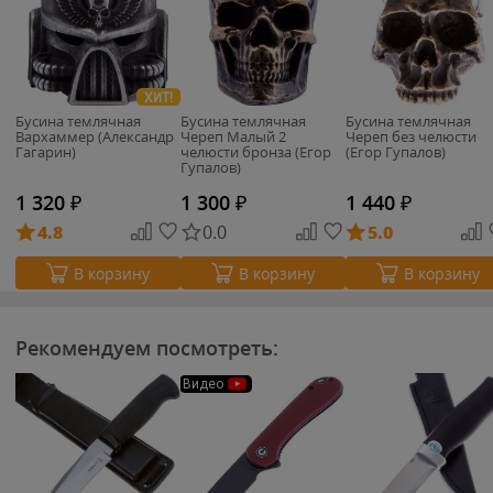
ХИТ!
Бусина темлячная
Бусина темлячная
Бусина темлячная
Вархаммер (Александр
Череп Малый 2
Череп без челюсти
Гагарин)
челюсти бронза (Егор
(Егор Гупалов)
Гупалов)
1 320
₽
1 300
₽
1 440
₽
4.8
0.0
5.0
В корзину
В корзину
В корзину
Рекомендуем посмотреть:
Видео