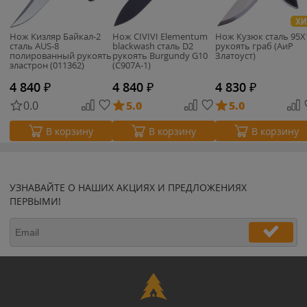
ХИ
Нож Кизляр Байкал-2
Нож CIVIVI Elementum
Нож Кузюк сталь 95Х
сталь AUS-8
blackwash сталь D2
рукоять граб (АиР
полированный рукоять
рукоять Burgundy G10
Златоуст)
эластрон (011362)
(C907A-1)
4 840
₽
4 840
₽
4 830
₽
0.0
5.0
5.0
В корзину
В корзину
В корзину
УЗНАВАЙТЕ О НАШИХ АКЦИЯХ И ПРЕДЛОЖЕНИЯХ
ПЕРВЫМИ!