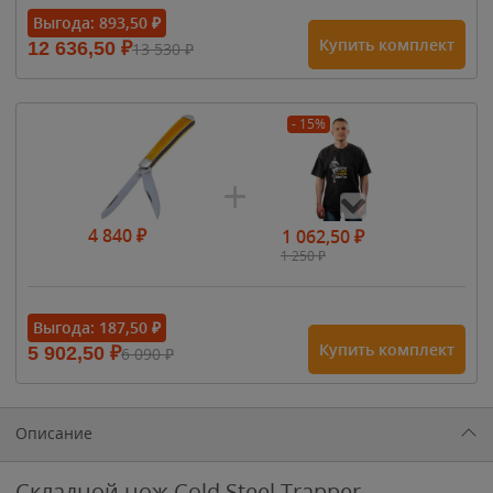
Выгода:
893,50
₽
Купить комплект
12 636,50
₽
13 530
₽
- 15%
4 840
₽
1 062,50
₽
1 250
₽
- 15%
Выгода:
187,50
₽
Купить комплект
5 902,50
₽
6 090
₽
1 615
₽
1 900
₽
1 900
₽
Описание
Складной нож Cold Steel Trapper