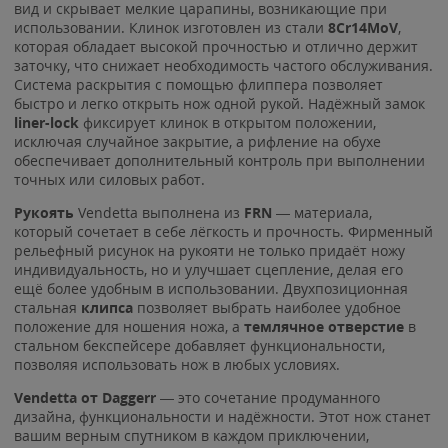
вид и скрывает мелкие царапины, возникающие при
использовании. Клинок изготовлен из стали
8Cr14MoV
,
которая обладает высокой прочностью и отлично держит
заточку, что снижает необходимость частого обслуживания.
Система раскрытия с помощью флиппера позволяет
быстро и легко открыть нож одной рукой. Надёжный замок
liner-lock
фиксирует клинок в открытом положении,
исключая случайное закрытие, а рифление на обухе
обеспечивает дополнительный контроль при выполнении
точных или силовых работ.
Рукоять
Vendetta выполнена из
FRN
— материала,
который сочетает в себе лёгкость и прочность. Фирменный
рельефный рисунок на рукояти не только придаёт ножу
индивидуальность, но и улучшает сцепление, делая его
ещё более удобным в использовании. Двухпозиционная
стальная
клипса
позволяет выбрать наиболее удобное
положение для ношения ножа, а
темлячное отверстие
в
стальном бекспейсере добавляет функциональности,
позволяя использовать нож в любых условиях.
Vendetta от Daggerr
— это сочетание продуманного
дизайна, функциональности и надёжности. Этот нож станет
вашим верным спутником в каждом приключении,