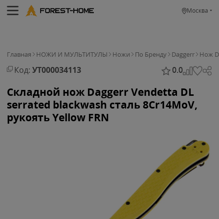
Москва
Главная
НОЖИ И МУЛЬТИТУЛЫ
Ножи
По Бренду
Daggerr
Нож Da
Код:
УТ000034113
0.0
Складной нож Daggerr Vendetta DL
serrated blackwash сталь 8Cr14MoV,
рукоять Yellow FRN