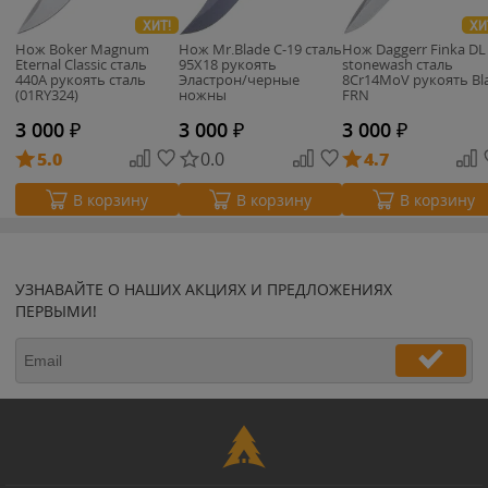
ХИТ!
ХИ
Нож Boker Magnum
Нож Mr.Blade C-19 сталь
Нож Daggerr Finka DL
Eternal Classic сталь
95Х18 рукоять
stonewash сталь
440A рукоять сталь
Эластрон/черные
8Cr14MoV рукоять Bl
(01RY324)
ножны
FRN
3 000
₽
3 000
₽
3 000
₽
5.0
0.0
4.7
В корзину
В корзину
В корзину
УЗНАВАЙТЕ О НАШИХ АКЦИЯХ И ПРЕДЛОЖЕНИЯХ
ПЕРВЫМИ!