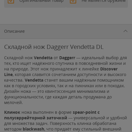
Оригинальный товар
Не является оружием
Описание
Складной нож Daggerr Vendetta DL
Складной нож
Vendetta
от
Daggerr
— идеальный выбор для
тех, кто ищет надёжного спутника в повседневной жизни и
на природе. Этот нож принадлежит к линейке
Discover
Line
, которая славится сочетанием доступности и высокого
качества.
Vendetta
станет вашим надёжным помощником
как в городских условиях, так и на пикниках или в походах.
Дизайн ножа — это квинтэссенция минимализма и
функциональности, где каждая деталь продумана до
мелочей.
Клинок
ножа выполнен в форме
spear-point с
полусеррейторной заточкой
— универсальной и удобной
для множества задач. Поверхность клинка обработана
методом
blackwash
, что придаёт ему стильный внешний