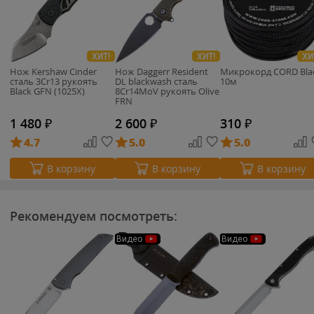
ХИТ!
ХИТ!
ХИ
Нож Kershaw Cinder
Нож Daggerr Resident
Микрокорд CORD Bla
cталь 3Cr13 рукоять
DL blackwash сталь
10м
Black GFN (1025X)
8Cr14MoV рукоять Olive
FRN
1 480
₽
2 600
₽
310
₽
4.7
5.0
5.0
В корзину
В корзину
В корзину
Рекомендуем посмотреть:
Видео
Видео