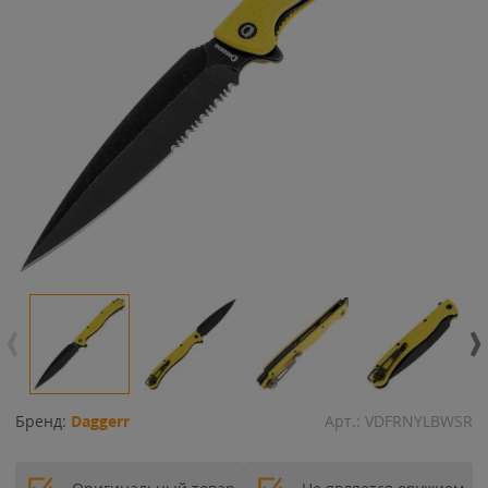
Бренд:
Daggerr
Арт.:
VDFRNYLBWSR