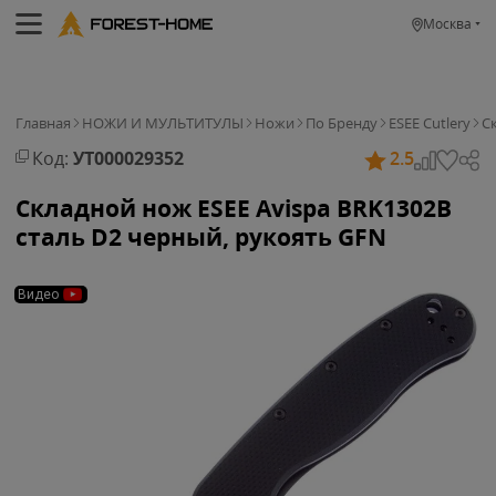
Москва
Главная
НОЖИ И МУЛЬТИТУЛЫ
Ножи
По Бренду
ESEE Cutlery
С
Код:
УТ000029352
2.5
Складной нож ESEE Avispa BRK1302B
cталь D2 черный, рукоять GFN
Видео