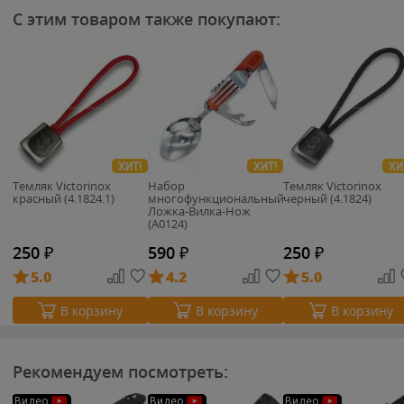
С этим товаром также покупают:
ХИТ!
ХИТ!
ХИ
Темляк Victorinox
Набор
Темляк Victorinox
красный (4.1824.1)
многофункциональный
черный (4.1824)
Ложка-Вилка-Нож
(А0124)
250
₽
590
₽
250
₽
5.0
4.2
5.0
В корзину
В корзину
В корзину
Рекомендуем посмотреть:
Видео
Видео
Видео