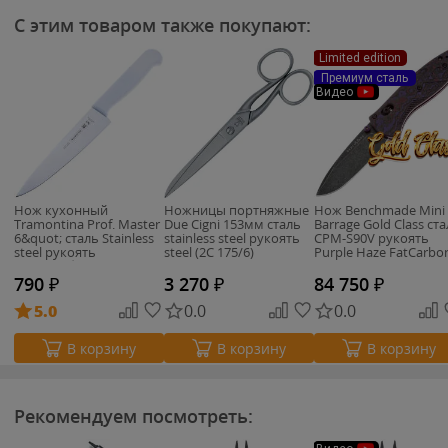
С этим товаром также покупают:
Limited edition
Премиум сталь
Видео
Нож кухонный
Ножницы портняжные
Нож Benchmade Mini
Tramontina Prof. Master
Due Cigni 153мм сталь
Barrage Gold Class ст
6&quot; сталь Stainless
stainless steel рукоять
CPM-S90V рукоять
steel рукоять
steel (2C 175/6)
Purple Haze FatCarbo
поликарбонат
(585BK-251)
(24620/086)
790
₽
3 270
₽
84 750
₽
5.0
0.0
0.0
В корзину
В корзину
В корзину
Рекомендуем посмотреть: