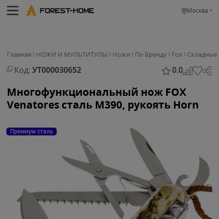
Москва
Главная
НОЖИ И МУЛЬТИТУЛЫ
Ножи
По Бренду
Fox
Cкладные
Код:
УТ000030652
0.0
Многофункциональный нож FOX
Venatores сталь M390, рукоять Horn
Премиум сталь