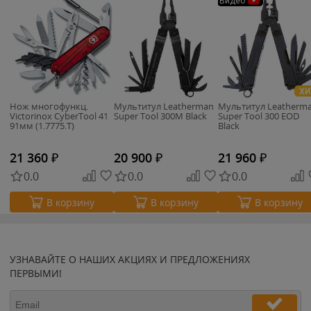
Видео
ХИ
Нож многофункц.
Мультитул Leatherman
Мультитул Leatherm
Victorinox CyberTool 41
Super Tool 300M Black
Super Tool 300 EOD
91мм (1.7775.T)
Black
21 360
₽
20 900
₽
21 960
₽
0.0
0.0
0.0
В корзину
В корзину
В корзину
УЗНАВАЙТЕ О НАШИХ АКЦИЯХ И ПРЕДЛОЖЕНИЯХ
ПЕРВЫМИ!