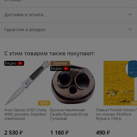
Доставка и оплата
Гарантия и возврат
С этим товаром также покупают:
Бронза
Видео
Видео
ХИТ!
ХИ
Нож Ganzo G707 cталь
Бусина темлячная
Плакат Forest-Home 
440C рукоять Stainless
Смайл бронза (Егор
по ножам 45х65см
steel/wood
Гупалов)
бумага 150гр
2 530
₽
1 160
₽
490
₽