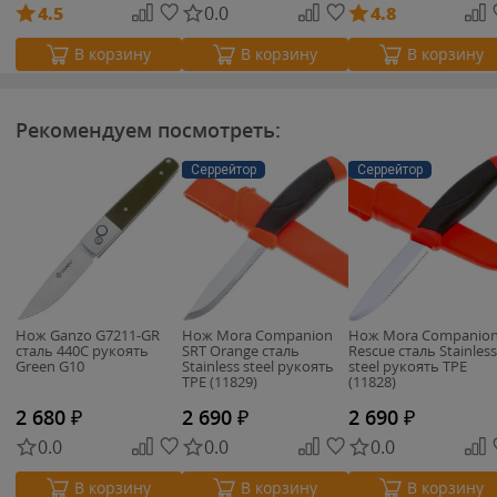
4.5
0.0
4.8
В корзину
В корзину
В корзину
Рекомендуем посмотреть:
Серрейтор
Серрейтор
Нож Ganzo G7211-GR
Нож Mora Companion
Нож Mora Companion
cталь 440C рукоять
SRT Orange сталь
Rescue сталь Stainless
Green G10
Stainless steel рукоять
steel рукоять TPE
TPE (11829)
(11828)
2 680
₽
2 690
₽
2 690
₽
0.0
0.0
0.0
В корзину
В корзину
В корзину