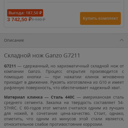
- 15%
Выгода:
187,50
₽
Купить комплект
3 742,50
₽
3 930
₽
1 615
₽
1 900
₽
1 900
₽
Описание
Складной нож Ganzo G7211
G7211
— сдержанный, но харизматичный складной нож от
компании Ganzo. Процесс открытия производится с
помощью кнопки — при нажатии клинок мгновенно
приходит в движение. Рукоять изготовлена из G10 и имеет
рифленую поверхность, что обеспечивает надежный хват.
Материал клинка — Сталь 440С
— американская сталь
среднего сегмента. Закалка на твердость составляет 54-
57HRC. C 60-годов этот металл считался одним из лучших
для ножей, в сочетание цена-качество. Стоит, однако,
отметить, что одним из минусов этой стали является,
относительное слабое противостояние коррозии.