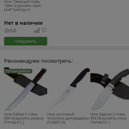
Нож Таежный сталь
100х13 рукоять орех
(АиР Златоуст)
Нет в наличии
0.0
Уведомить
Рекомендуем посмотреть:
Ручная работа
Нож Кабан-1 сталь
Нож кухонный
Нож Барсук-2 сталь
95Х18 рукоять резина
Victorinox для разделки
95Х18 рукоять кожа
(Титов А.С.)
(5.2003.15)
(Титов А.С.)