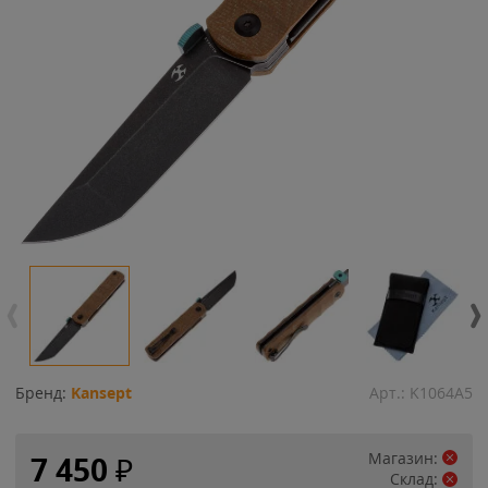
Бренд:
Kansept
Арт.:
K1064A5
Магазин:
7 450
₽
Склад: