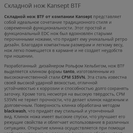
Складной нож Kansept BTF
Складной нож BTF от компании Kansept
представляет
собой идеальное сочетание традиционного стиля и
современной функциональности. Этот простой и
функциональный EDC нож был вдохновлён старыми
перочинными ножами, что придаёт ему уникальный ретро
дизайн. Благодаря компактным размерам и легкому весу,
нож легко помещается в кармане и не создает неудобств
при ношении.
Разработанный дизайнером Рольфом Хельбигом, нож BTF
выделяется клинком формы
tanto
, изготовленным из
высококачественной стали
CPM S35VN.
Эта сталь известна
своей высокой ударной вязкостью, отличной
устойчивостью к коррозии и способностью долго сохранять
заточку. Кроме того, несмотря на высокую твёрдость, CPM
S35VN не теряет прочности, что делает клинок надежным и
долговечным. Поверхность клинка обработана методом
blackwash
, что придаёт ему стильный и утончённый
вид. Клинок ножа имеет высокие спуски, что улучшает его
режущие свойства и облегчает использование в различных
ситуациях. Открытие клинка осуществляется при помощи