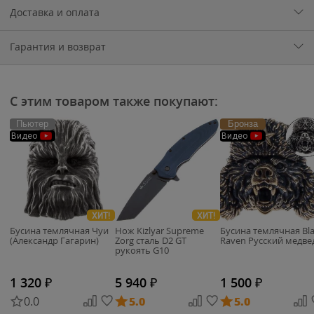
Доставка и оплата
Гарантия и возврат
С этим товаром также покупают:
Пьютер
Бронза
Видео
Видео
ХИТ!
ХИТ!
Бусина темлячная Чуи
Нож Kizlyar Supreme
Бусина темлячная Bl
(Александр Гагарин)
Zorg сталь D2 GT
Raven Русский медве
рукоять G10
1 320
₽
5 940
₽
1 500
₽
0.0
5.0
5.0