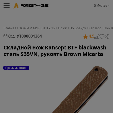
Москва
Главная
НОЖИ И МУЛЬТИТУЛЫ
Ножи
По Бренду
Kansept
Нож K
Код:
УТ000001364
4.5
Складной нож Kansept BTF blackwash
сталь S35VN, рукоять Brown Micarta
Премиум сталь