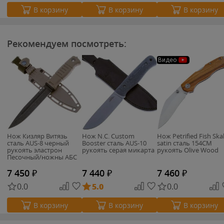
В корзину
В корзину
В корзину
Рекомендуем посмотреть:
Видео
Нож Кизляр Витязь
Нож N.C. Custom
Нож Petrified Fish Ska
сталь AUS-8 черный
Booster сталь AUS-10
satin сталь 154CM
рукоять эластрон
рукоять серая микарта
рукоять Olive Wood
Песочный/ножны АБС
(014367)
7 450
₽
7 440
₽
7 460
₽
0.0
5.0
0.0
В корзину
В корзину
В корзину