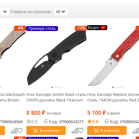
Товаров на странице:
48
Видео
-8%
-13%
Премиум сталь
us blackwash
Нож Kansept Goblin black сталь
Нож Kansept Reedus ston
оять Brown
S35VN рукоять Black Titanium
сталь 154CM рукоять Red 
8 800
5 100
₽
10 100
₽
5 550
₽
₽
0.0
Код:
5.0
Код:
УТ000024569
УТ000024377
УТ000034
В корзину
В корзину