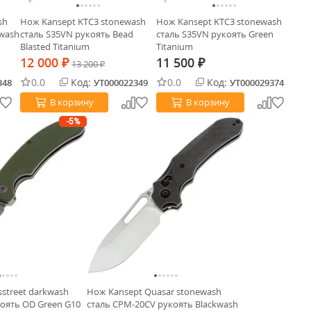
sh
Нож Kansept KTC3 stonewash
Нож Kansept KTC3 stonewash
kwash
сталь S35VN рукоять Bead
сталь S35VN рукоять Green
Blasted Titanium
Titanium
12 000
11 500
₽
13 200
₽
₽
0.0
Код:
0.0
Код:
348
УТ000022349
УТ000029374
В корзину
В корзину
-5%
street darkwash
Нож Kansept Quasar stonewash
оять OD Green G10
сталь CPM-20CV рукоять Blackwash