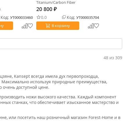
Titanium/Carbon Fiber
20 800
₽
₽
Код:
0.0
Код:
УТ000033460
УТ000035704
ну
В корзину
48 из 309
зяне, Kansept всегда имела дух первопроходца,
н. Максимально используя природные преимущества,
о очень доступной цене.
производить ножи высокого качества. Каждый компонент
нных станках, что обеспечивает изысканное мастерство и
ине, или посетить наш розничный магазин Forest-Home и в