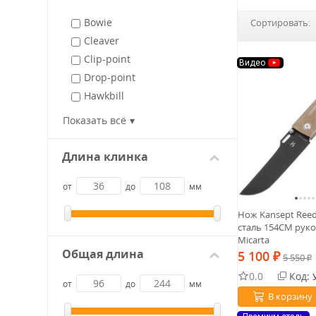
Bowie
Сортировать:
Cleaver
Clip-point
Видео
Drop-point
Hawkbill
Sheepfoot
Показать всё
Spay-point
Tanto (revers)
Длина клинка
Tanto (japanese)
Tanto (american)
от
до
мм
Wharncliffe
Нож Kansept Reed
Kiridashi
сталь 154CM рук
Micarta
Общая длина
5 100
₽
5 550
₽
0.0
Код:
от
до
мм
В корзину