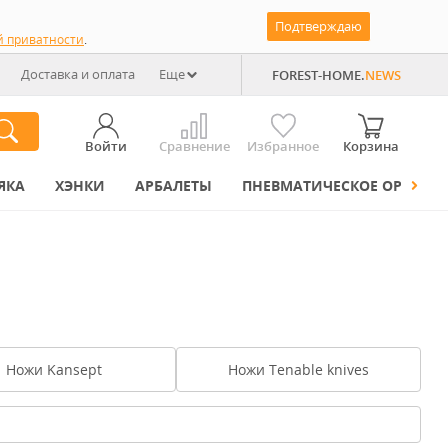
Подтверждаю
й приватности
.
Доставка и оплата
Еще
FOREST-HOME.
NEWS
Войти
Сравнение
Избранное
Корзина
ЯКА
ХЭНКИ
АРБАЛЕТЫ
ПНЕВМАТИЧЕСКОЕ ОРУЖИЕ
Ножи Kansept
Ножи Tenable knives