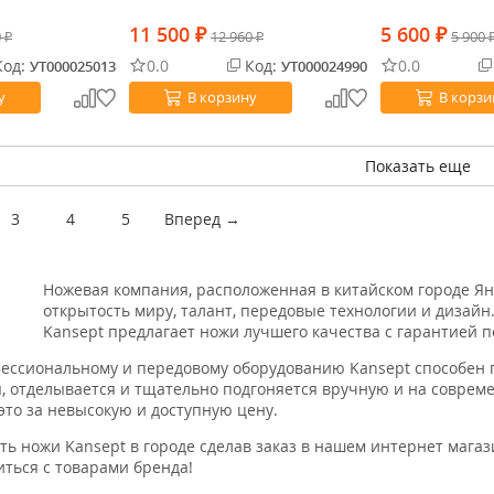
11 500
5 600
0
₽
12 960
₽
5 900
₽
₽
од:
0.0
Код:
0.0
УТ000025013
УТ000024990
у
В корзину
В корзи
Показать еще
3
4
5
Вперед →
Ножевая компания, расположенная в китайском городе Янц
открытость миру, талант, передовые технологии и дизай
Kansept предлагает ножи лучшего качества с гарантией п
ессиональному и передовому оборудованию Kansept способен 
, отделывается и тщательно подгоняется вручную и на совреме
 это за невысокую и доступную цену.
ть ножи Kansept в городе сделав заказ в нашем интернет магаз
ться с товарами бренда!