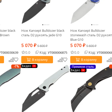
ozer black
Нож Kansept Bulldozer black
Нож Kansept Bulldozer
 Brown
сталь D2 рукоять Jade G10
stonewash сталь D2 рукоя
Blue G10
5 070
5 070
₽
5 600
₽
5 600
₽
₽
0.0
Код:
0.0
Код:
УТ000030639
УТ000006875
УТ000006
В корзину
В корзину
Видео
-7%
Премиум сталь
Видео