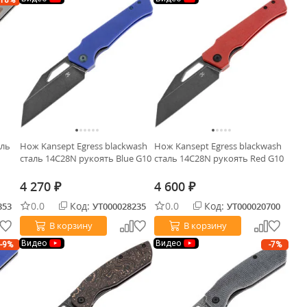
-18%
аль
Нож Kansept Egress blackwash
Нож Kansept Egress blackwash
сталь 14C28N рукоять Blue G10
сталь 14C28N рукоять Red G10
4 270
4 600
₽
₽
0.0
Код:
0.0
Код:
353
УТ000028235
УТ000020700
В корзину
В корзину
Видео
Видео
-9%
-7%