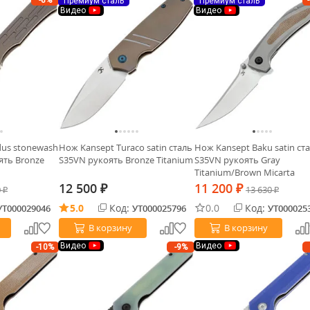
-8%
Премиум сталь
Премиум сталь
Видео
Видео
dus stonewash
Нож Kansept Turaco satin сталь
Нож Kansept Baku satin ст
ять Bronze
S35VN рукоять Bronze Titanium
S35VN рукоять Gray
Titanium/Brown Micarta
12 500
11 200
0
₽
₽
13 630
₽
₽
5.0
Код:
0.0
Код:
УТ000029046
УТ000025796
УТ000025
В корзину
В корзину
Видео
Видео
-10%
-9%