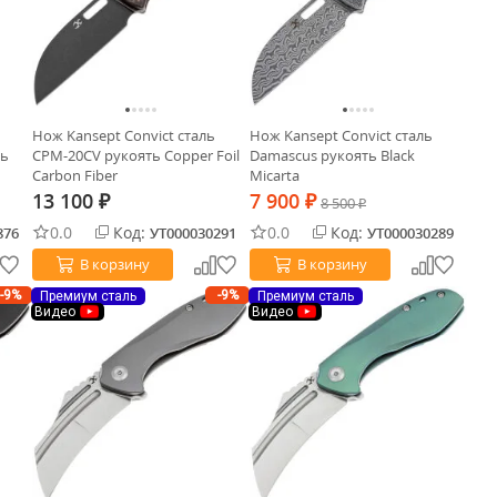
Нож Kansept Convict сталь
Нож Kansept Convict сталь
ть
CPM-20CV рукоять Copper Foil
Damascus рукоять Black
Carbon Fiber
Micarta
13 100
7 900
₽
₽
8 500
₽
0.0
Код:
0.0
Код:
876
УТ000030291
УТ000030289
В корзину
В корзину
-9%
-9%
Премиум сталь
Премиум сталь
Видео
Видео