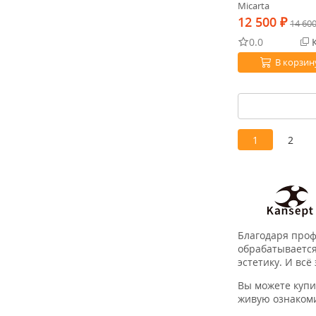
Micarta
12 500
₽
14 60
0.0
К
В корзин
1
2
Благодаря проф
обрабатывается
эстетику. И всё
Вы можете купи
живую ознакоми