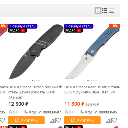
-8%
-8%
Премиум сталь
Премиум сталь
Видео
Видео
ewash
Нож Kansept Turaco blackwash
Нож Kansept Reedus satin сталь
G10
сталь S35VN рукоять Black
S35VN рукоять Blue Titanium
Titanium
12 500
11 300
₽
₽
12 270
₽
0.0
Код:
0.0
Код:
235
УТ000034687
УТ000003695
В корзину
В корзину
Видео
Видео