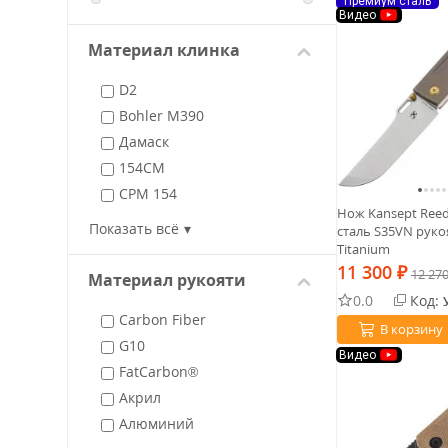
Премиум сталь
Видео
Материал клинка
D2
Bohler M390
Дамаск
154CM
CPM 154
Нож Kansept Ree
CPM 20CV
Показать всё
сталь S35VN руко
CPM S35VN
Titanium
11 300
Sandvik 14C28N
₽
12 27
Материал рукояти
Uddeholm Elmax
0.0
Код:
Carbon Fiber
Magnacut
В корзину
G10
Видео
FatCarbon®
Акрил
Алюминий