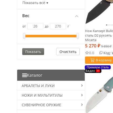
Медь
Показать всё
Микарта
Сталь
Вес
Timascus
Титан
от
до
г
Нож Kansept Bulld
Raffir
сталь D2 рукоять
Ultem
Micarta
5 270
₽
5 850
₽
Очистить
0.0
Код:
В корзину
Премиум сталь
Видео
Каталог
АРБАЛЕТЫ И ЛУКИ
НОЖИ И МУЛЬТИТУЛЫ
СУВЕНИРНОЕ ОРУЖИЕ