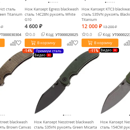
ict сталь
Нож Kansept Egress blackwash
Нож Kansept KTC3 blackwa
een Titanium
сталь 14C28N рукоять White
сталь S35VN рукоять Blac
G10
Titanium
4 600
12 000
0
₽
₽
13 200
₽
₽
0.0
Код:
0.0
Код:
УТ000030304
УТ000020025
УТ000022
В корзину
В корзину
Видео
-14%
-11%
Премиум сталь
Видео
treet blackwash
Нож Kansept Nesstreet blackwash
Нож Kansept Nes
ять Brown Canvas
сталь S35VN рукоять Green Micarta
сталь 154CM рук