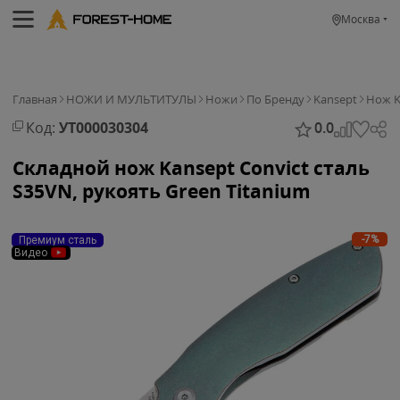
Москва
Главная
НОЖИ И МУЛЬТИТУЛЫ
Ножи
По Бренду
Kansept
Нож K
Код:
УТ000030304
0.0
Складной нож Kansept Convict сталь
S35VN, рукоять Green Titanium
-7%
Премиум сталь
Видео