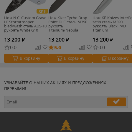
ХИТ!
Нож N.C. Custom Grave
Нож Kizer Tycho Drop
Нож KB Knives Interfl
LE Stormtrooper
Point DLC сталь M390
satin сталь M390
blackwash сталь AUS-10
рукоять
рукоять Black PVD
рукоять White G10
Titanium/Nebula
Titanium
FatCarbon
13 200
₽
13 200
₽
13 200
₽
0.0
5.0
0.0
В корзину
В корзину
В корзину
УЗНАВАЙТЕ О НАШИХ АКЦИЯХ И ПРЕДЛОЖЕНИЯХ
ПЕРВЫМИ!