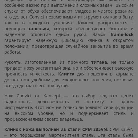
особенно важно при выполнении сложных задач. Высокие
спуски от обуха обеспечивают гладкое и чистое резание,
что делает Convict незаменимым инструментом как в быту,
так и в походных условиях. Клинок раскрывается с
помощью
шпенька
, который обеспечивает быстрое и
надежное открытие одной рукой. Замок
frame-lock
гарантирует надежную фиксацию клинка в открытом
положении, предотвращая случайное закрытие во время
работы.
Рукоять, изготовленная из прочного
титана
, не только
придает ножу элегантный вид, но и обеспечивает высокую
прочность и легкость.
Клипса
для ношения в кармане
делает нож удобным для ежедневного ношения, позволяя
всегда держать его под рукой.
Нож Convict от Kansept — это выбор тех, кто ценит
надежность, долговечность и эстетику в одном
инструменте. Этот нож не только выполняет свои функции
на высоком уровне, но и подчеркивает стиль и
профессионализм своего владельца.
Клинок ножа выполнен из стали CPM S35VN
.
CPM S35VN
– это порошковая мартенситная сталь. Эта сталь была