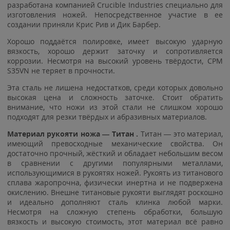
разработана компанией Crucible Industries специально для
изготовления ножей. Непосредственное участие в ее
создании приняли Крис Рив и Дик Барбер.
Хорошо поддаётся полировке, имеет высокую ударную
вязкость, хорошо держит заточку и сопротивляется
коррозии. Несмотря на высокий уровень твёрдости, CPM
S35VN не теряет в прочности.
Эта сталь не лишена недостатков, среди которых довольно
высокая цена и сложность заточке. Стоит обратить
внимание, что ножи из этой стали не слишком хорошо
подходят для резки твёрдых и абразивных материалов.
Материал рукояти ножа — Титан
.
Титан — это материал,
имеющий превосходные механические свойства. Он
достаточно прочный, жёсткий и обладает небольшим весом
в сравнении с другими популярными металлами,
использующимися в рукоятях ножей. Рукоять из титанового
сплава жаропрочна, физически инертна и не подвержена
окислению. Внешне титановые рукояти выглядят роскошно
и идеально дополняют сталь клинка любой марки.
Несмотря на сложную степень обработки, большую
вязкость и высокую стоимость, этот материал всё равно