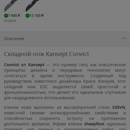
7 900
₽
13 100
₽
8 500
₽
Описание
Складной нож Kansept Convict
Convict от Kansept
— это пример того, как классические
принципы дизайна и передовые технологии могут
сочетаться в одном инструменте. Созданный под
руководством известного дизайнера Криса Конэуэя, этот
складной нож EDC выделяется своей простотой и
функциональностью, что делает его идеальным спутником
для каждодневного использования.
Клинок ножа выполнен из высокопрочной стали
S35VN
,
известной своими антикоррозийными свойствами и
способностью сохранять остроту на протяжении
длительного времени. Форма клинка
sheepfoot
идеально
подходит для точных и контролируемых работ, что