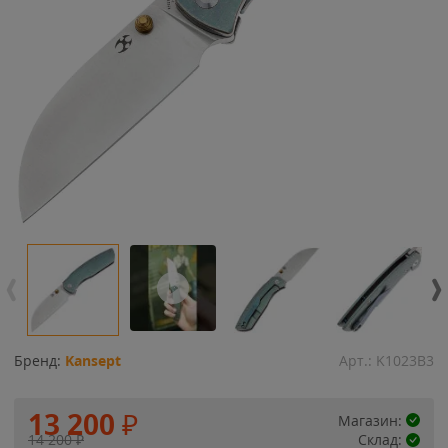
Бренд:
Kansept
Арт.:
K1023B3
13 200
₽
Магазин:
14 200
₽
Склад: