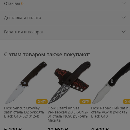
Отзывы
0
Доставка и оплата
Гарантия и возврат
С этим товаром также покупают:
ХИТ!
ХИТ!
ХИ
Нож Sencut Crowley
Нож Lizard Knives
Нож Rapax Trek satin
satin сталь D2 рукоять
Универсал 2.0 LK-UN2-
сталь VG-10 рукоять
Black G10 (S21012-4)
01 сталь N690 рукоять
Black G10
Micarta
5 100
₽
10 980
₽
4 300
₽