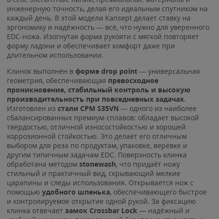
инженерную точность, делая его идеальным спутником на
каждый день. В этой модели Kansept делает ставку на
эргономику и надёжность — всё, что нужно для уверенного
EDC-ножа. Изогнутая форма рукояти с мягкой повторяет
форму ладони и обеспечивает комфорт даже при
длительном использовании.
Клинок выполнен в
форме drop point
— универсальная
геометрия, обеспечивающая
превосходное
проникновение, стабильный контроль и высокую
производительность при повседневных задачах
.
Изготовлен из
стали CPM S35VN
— одного из наиболее
сбалансированных премиум-сплавов: обладает высокой
твёрдостью, отличной износостойкостью и хорошей
коррозионной стойкостью. Это делает его отличным
выбором для реза по продуктам, упаковке, верёвке и
другим типичным задачам EDC. Поверхность клинка
обработана методом
stonewash
, что придаёт ножу
стильный и практичный вид, скрывающий мелкие
царапины и следы использования. Открывается нож с
помощью
удобного шпенька
, обеспечивающего быстрое
и контролируемое открытие одной рукой. За фиксацию
клинка отвечает
замок Crossbar Lock
— надёжный и