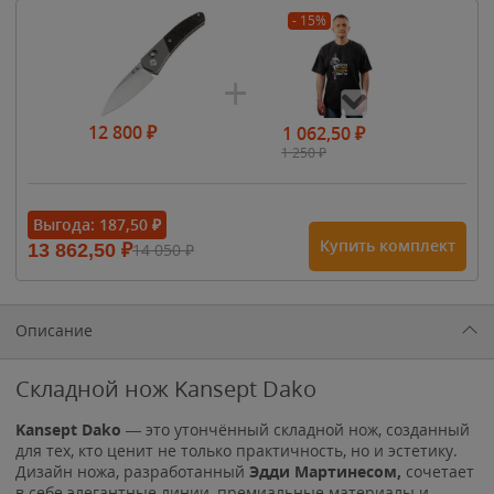
- 15%
12 800
₽
1 062,50
₽
1 250
₽
- 15%
Выгода:
187,50
₽
Купить комплект
13 862,50
₽
14 050
₽
1 615
₽
1 900
₽
1 900
₽
Описание
Складной нож Kansept Dako
Kansept Dako
— это утончённый складной нож, созданный
для тех, кто ценит не только практичность, но и эстетику.
Дизайн ножа, разработанный
Эдди Мартинесом,
сочетает
в себе элегантные линии, премиальные материалы и