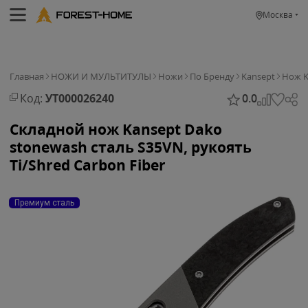
Москва
Главная
НОЖИ И МУЛЬТИТУЛЫ
Ножи
По Бренду
Kansept
Нож K
Код:
УТ000026240
0.0
Складной нож Kansept Dako
stonewash сталь S35VN, рукоять
Ti/Shred Carbon Fiber
Премиум сталь