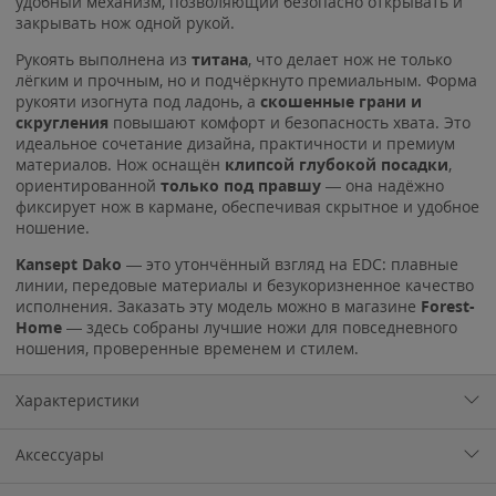
удобный механизм, позволяющий безопасно открывать и
закрывать нож одной рукой.
Рукоять выполнена из
титана
, что делает нож не только
лёгким и прочным, но и подчёркнуто премиальным. Форма
рукояти изогнута под ладонь, а
скошенные грани и
скругления
повышают комфорт и безопасность хвата. Это
идеальное сочетание дизайна, практичности и премиум
материалов. Нож оснащён
клипсой глубокой посадки
,
ориентированной
только под правшу
— она надёжно
фиксирует нож в кармане, обеспечивая скрытное и удобное
ношение.
Kansept Dako
— это утончённый взгляд на EDC: плавные
линии, передовые материалы и безукоризненное качество
исполнения. Заказать эту модель можно в магазине
Forest-
Home
— здесь собраны лучшие ножи для повседневного
ношения, проверенные временем и стилем.
Характеристики
Аксессуары