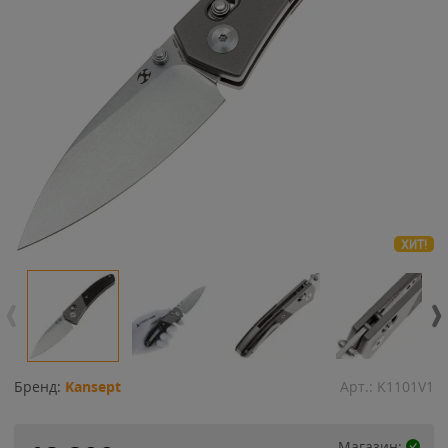
ХИТ!
Бренд:
Kansept
Арт.:
K1101V1
Магазин: