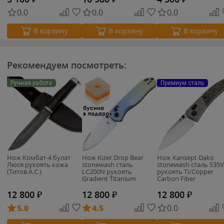
0.0
0.0
0.0
В корзину
В корзину
В корзину
Рекомендуем посмотреть:
Ручная работа
Премиум сталь
Нож Комбат-4 булат
Нож Kizer Drop Bear
Нож Kansept Dako
Люся рукоять кожа
stonewash сталь
stonewash сталь S35
(Титов А.С.)
LC200N рукоять
рукоять Ti/Copper
Gradient Titanium
Carbon Fiber
12 800
₽
12 800
₽
12 800
₽
5.0
4.5
0.0