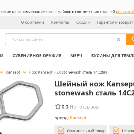
гласие на использование cookie-файлов в соответствии с нашей
политико
О компании
Контакты
Скидки
Гарантия и возврат
КИ
СУВЕНИРНОЕ ОРУЖИЕ
МЕРЧ
БУСИНЫ ДЛЯ ТЕМЛ
Kansept
Нож Kansept HEX stonewash сталь 14C28N
Шейный нож Kansept
stonewash сталь 14C
0.0
Нет отзывов
•
Бренд: 
Kansept
Оригинальный товар
Не яв