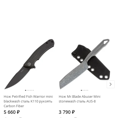
Нож Petrified Fish Warrior mini
Нож Mr.Blade Abuser Mini
На
blackwash сталь K110 рукоять
stonewash сталь AUS-8
Tu
Carbon Fiber
1.
5 660
3 790
2
₽
₽