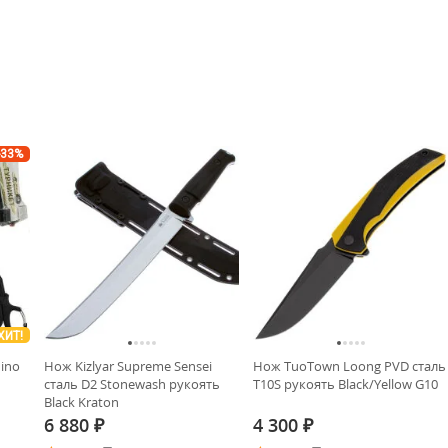
-33%
ХИТ!
ino
Нож Kizlyar Supreme Sensei
Нож TuoTown Loong PVD сталь
сталь D2 Stonewash рукоять
T10S рукоять Black/Yellow G10
Black Kraton
6 880
4 300
₽
₽