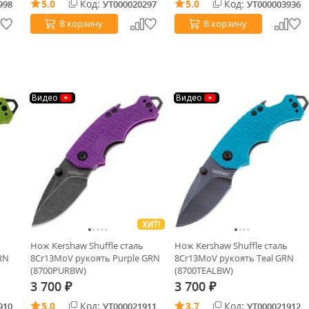
5.0
Код:
5.0
Код:
998
УТ000020297
УТ000003936
В корзину
В корзину
Видео
Видео
ХИТ!
Нож Kershaw Shuffle cталь
Нож Kershaw Shuffle cталь
RN
8Cr13MoV рукоять Purple GRN
8Cr13MoV рукоять Teal GRN
(8700PURBW)
(8700TEALBW)
3 700
3 700
₽
₽
5.0
Код:
3.7
Код:
910
УТ000021911
УТ000021912