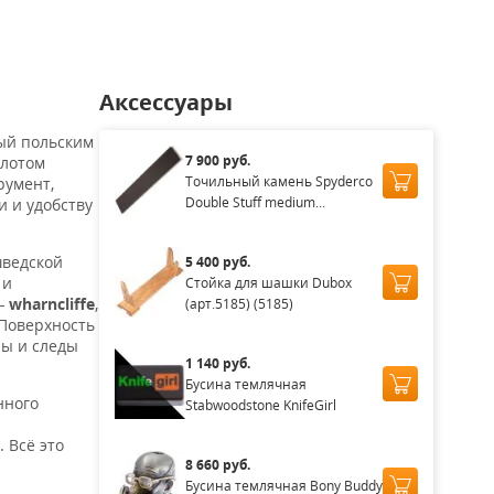
Аксессуары
ый польским
7 900 руб.
олотом
Точильный камень Spyderco
румент,
Double Stuff medium...
и и удобству
шведской
5 400 руб.
 и
Cтойка для шашки Dubox
 —
wharncliffe
,
(арт.5185) (5185)
 Поверхность
ны и следы
1 140 руб.
Бусина темлячная
нного
Stabwoodstone KnifeGirl
 Всё это
8 660 руб.
Бусина темлячная Bony Buddy