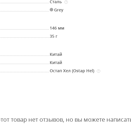
Сталь
?
Grey
146 мм
35 г
Китай
Китай
Остап Хел (Ostap Hel)
?
этот товар нет отзывов, но вы можете написат