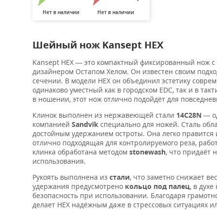
Нет в наличии
Нет в наличии
Шейный нож Kansept HEX
Kansept HEX — это компактный фиксированный нож с
дизайнером Остапом Хелом. Он известен своим подхо
сечении. В модели HEX он объединил эстетику соврем
одинаково уместный как в городском EDC, так и в так
в ношении, этот нож отлично подойдёт для повседнев
Клинок выполнен из нержавеющей стали
14C28N
— од
компанией
Sandvik
специально для ножей. Сталь обл
достойным удержанием остроты. Она легко правится 
отлично подходящая для контролируемого реза, рабо
клинка обработана методом
stonewash
, что придаёт
использования.
Рукоять выполнена из
стали
, что заметно снижает ве
удержания предусмотрено
кольцо под палец
, в дух
безопасность при использовании. Благодаря грамотной
делает HEX надёжным даже в стрессовых ситуациях ил