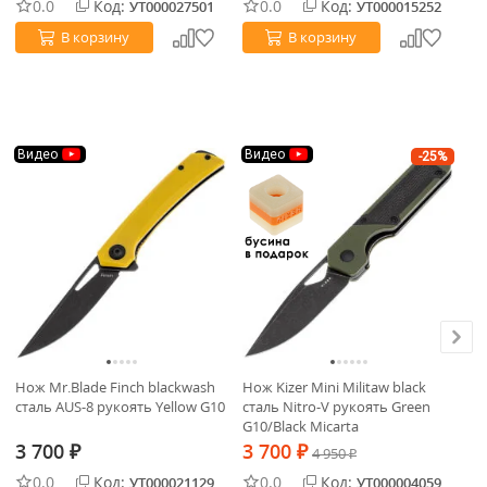
0.0
Код:
0.0
Код:
УТ000027501
УТ000015252
В корзину
В корзину
Видео
Видео
-25%
Нож Mr.Blade Finch blackwash
Нож Kizer Mini Militaw black
Но
сталь AUS-8 рукоять Yellow G10
сталь Nitro-V рукоять Green
Bl
G10/Black Micarta
Gr
3 700
3 700
3
₽
₽
4 950
₽
0.0
Код:
0.0
Код:
УТ000021129
УТ000004059