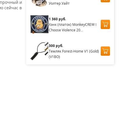
 прочный и
Уолтер Уайт
о сейчас в
1 360 руб.
Хэнк (платок) MonkeyCREW I
Choose Violence 20...
300 руб.
Темляк Forest-Home V1 (Gold)
(V1BO)