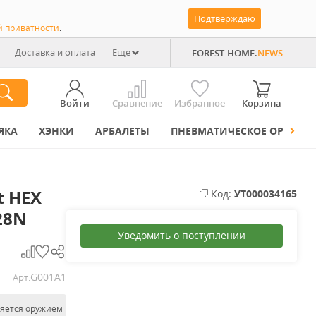
Подтверждаю
й приватности
.
Доставка и оплата
Еще
FOREST-HOME.
NEWS
Войти
Сравнение
Избранное
Корзина
ЯКА
ХЭНКИ
АРБАЛЕТЫ
ПНЕВМАТИЧЕСКОЕ ОРУЖИЕ
 HEX
Код:
УТ000034165
28N
Уведомить о поступлении
G001A1
Арт.
ляется оружием