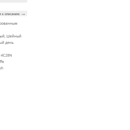
→
и к описанию
ированным
м
ный, Шейный
ый день
 14C28N
ffe
sh