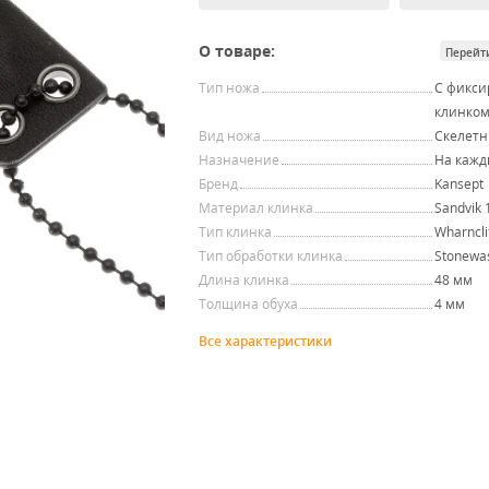
О товаре:
Перейт
Тип ножа
С фикс
клинко
Вид ножа
Скелет
Назначение
На кажд
Бренд
Kansept
Материал клинка
Sandvik
Тип клинка
Wharncli
Тип обработки клинка
Stonewa
Длина клинка
48 мм
Толщина обуха
4 мм
Все характеристики