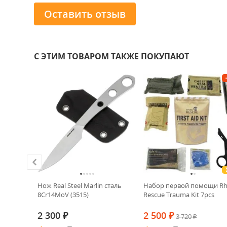
Оставить отзыв
С ЭТИМ ТОВАРОМ ТАКЖЕ ПОКУПАЮТ
old PVD
Нож Real Steel Marlin сталь
Набор первой помощи Rh
lack
8Cr14MoV (3515)
Rescue Trauma Kit 7pcs
2 300
2 500
₽
₽
3 720
₽