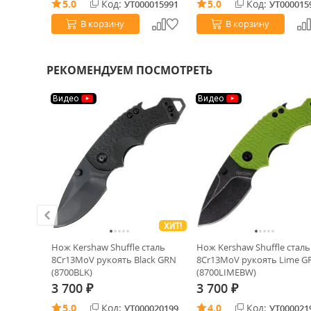
5.0
Код:
5.0
Код:
0000020
УТ000015991
УТ000015
В корзину
В корзину
РЕКОМЕНДУЕМ ПОСМОТРЕТЬ
Видео
Видео
ХИТ!
ХИТ!
n сталь
Нож Kershaw Shuffle cталь
Нож Kershaw Shuffle cталь
 G10
8Cr13MoV рукоять Black GRN
8Cr13MoV рукоять Lime G
(8700BLK)
(8700LIMEBW)
3 700
3 700
₽
₽
5.0
Код:
4.0
Код:
0031614
УТ000020199
УТ000021