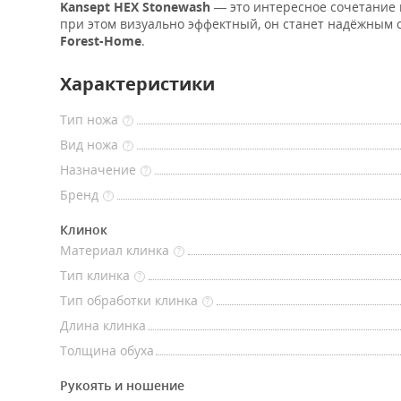
Kansept HEX Stonewash
— это интересное сочетание 
при этом визуально эффектный, он станет надёжным с
Forest-Home
.
Характеристики
Тип ножа
?
Вид ножа
?
Назначение
?
Бренд
?
Клинок
Материал клинка
?
Тип клинка
?
Тип обработки клинка
?
Длина клинка
Толщина обуха
Рукоять и ношение