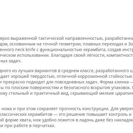
 ярко выраженной тактической направленностью, разработанн
дом, основанным на точной геометрии, плавных переходах и З
енного neck knife с функциональностью керамбита, создав инст
тическом использовании. Благодаря своей лёгкости, компактност
ных задач.
ного из лучших вариантов в среднем классе, разработанного 
адает хорошей твёрдостью, отличной коррозионной стойкостью
и прекрасно подходит для повседневных задач. Форма клинка
ты по плоским поверхностям и безопасного вскрытия упаковок.
 ножу стильный и практичный вид, скрывающий мелкие царапи
с ножа и при этом сохраняет прочность конструкции. Для увере
е классических керамбитов — это решение повышает контроль и
 форме хвата, нож удобно ложится в ладонь даже без накладок.
и при работе в перчатках.