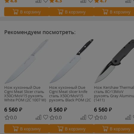
4.8
4.3
4.7
В корзину
В корзину
В корзину
Рекомендуем посмотреть:
Нож кухонный Due
Нож кухонный Due
Нож Kershaw Thermal
Cigni Meat Slicer cталь
Cigni Meat slicer knife
сталь 8Cr13MoV
X50CrMoV15 рукоять
cталь X50CrMoV15
рукоять Gray Alumin
White POM (2C 1007 W)
рукоять Black POM (2C
(1411)
1007)
6 560
₽
6 560
₽
6 560
₽
0.0
0.0
0.0
В корзину
В корзину
В корзину