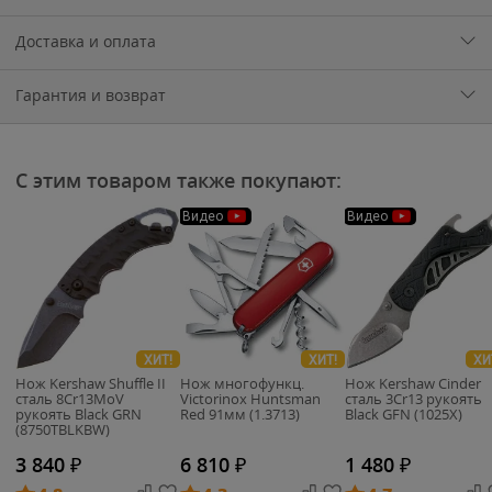
Доставка и оплата
Гарантия и возврат
С этим товаром также покупают:
Видео
Видео
ХИТ!
ХИТ!
ХИ
Нож Kershaw Shuffle II
Нож многофункц.
Нож Kershaw Cinder
cталь 8Cr13MoV
Victorinox Huntsman
cталь 3Cr13 рукоять
рукоять Black GRN
Red 91мм (1.3713)
Black GFN (1025X)
(8750TBLKBW)
3 840
₽
6 810
₽
1 480
₽