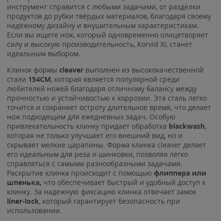
инструмент справится с любыми задачами, от разделки
продуктов до рубки твёрдых материалов, благодаря своему
надёжному дизайну и внушительным характеристикам.
Если вы ищете нож, который одновременно олицетворяет
силу и высокую производительность, Korvid XL станет
идеальным выбором.
Клинок формы
cleaver
выполнен из высококачественной
стали
154CM
, которая является популярной среди
любителей ножей благодаря отличному балансу между
прочностью и устойчивостью к коррозии. Эта сталь легко
точится и сохраняет остроту длительное время, что делает
нож подходящим для ежедневных задач. Особую
привлекательность клинку придает обработка
blackwash
,
которая не только улучшает его внешний вид, но и
скрывает мелкие царапины. Форма клинка cleaver делает
его идеальным для реза и шинковки, позволяя легко
справляться с самыми разнообразными задачами.
Раскрытие клинка происходит с помощью
флиппера или
шпенька,
что обеспечивает быстрый и удобный доступ к
клинку. За надежную фиксацию клинка отвечает замок
liner-lock
, который гарантирует безопасность при
использовании.