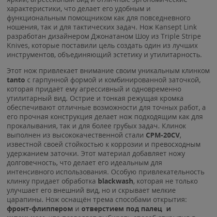
характеристики, что делает его удобным и
функциональным помощником как для повседневного
ношения, так и для тактических задач. Нож Kansept Link
разработан дизайнером Джонатаном Шоу из Triple Stripe
Knives, которые поставили цель создать один из лучших
инструментов, объединяющий эстетику и утилитарность.
Этот нож привлекает внимание своим уникальным клинком
tanto
с гарпунной формой и комбинированной заточкой,
которая придаёт ему агрессивный и одновременно
утилитарный вид. Острие и тонкая режущая кромка
обеспечивают отличные возможности для точных работ, а
его прочная конструкция делает нож подходящим как для
прокалывания, так и для более грубых задач. Клинок
выполнен из высококачественной стали
CPM-20CV
,
известной своей стойкостью к коррозии и превосходным
удержанием заточки. Этот материал добавляет ножу
долговечность, что делает его идеальным для
интенсивного использования. Особую привлекательность
клинку придает обработка
blackwash
, которая не только
улучшает его внешний вид, но и скрывает мелкие
царапины. Нож оснащён трема способами открытия:
фронт-флиппером
и
отверстием под палец и