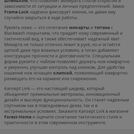
шпеньком
, что позволяет выбирать способ открытия в
зависимости от ситуации и личных предпочтений. Замок
Frame-Lock
надёжно фиксирует клинок, не давая ему
случайно закрыться в ходе работы.
Рукоять ножа — это сочетание
микарты
и
титана
с
Blackwash покрытием, что придаёт ножу современный и
тактический вид, а также обеспечивает надёжный хват.
Микарта не только отлично лежит в руке, но и остаётся
цепкой даже при влажных условиях, а титан добавляет
конструкции прочности и долговечности. Специальная
форма рукояти с чойлом позволяет держать нож комфортно
и уверенно, улучшая контроль над клинком. Для удобства
ношения нож оснащён
клипсой
, позволяющей комфортно
размещать его на кармане или снаряжении.
Kansept Link — это настоящий шедевр, который
объединяет премиальные материалы, инновационный
дизайн и высокую функциональность. Он станет надёжным
спутником как в повседневных делах, так и в
экстремальных условиях. Закажите Kansept Link в магазине
Forest-Home
и оцените сочетание тактического стиля и
практичности в этом современном инструменте.