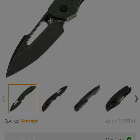
Бренд:
Kansept
Арт.:
K1068A1
Магазин: