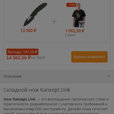
- 15%
13 500
₽
1 062,50
₽
1 250
₽
- 15%
Выгода:
187,50
₽
Купить комплект
14 562,50
₽
14 750
₽
1 615
₽
1 900
₽
1 900
₽
Описание
Складной нож Kansept Link
Нож Kansept Link
— это воплощение тактического стиля и
практичности, разработанное с учетом всех требований к
высококлассному EDC-инструменту. Дизайн ножа сочетает
яркий, агрессивный вид и отличные эргономические