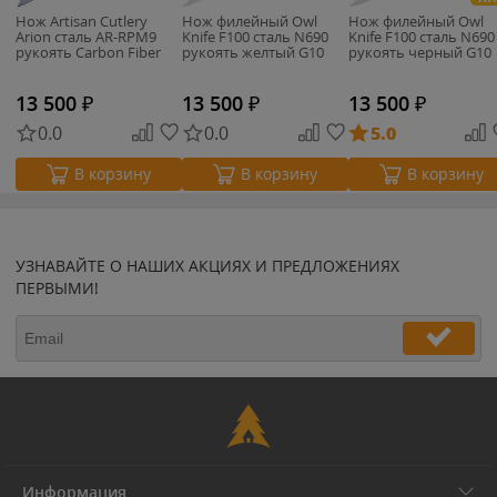
Нож Artisan Cutlery
Нож филейный Owl
Нож филейный Owl
Arion сталь AR-RPM9
Knife F100 сталь N690
Knife F100 сталь N690
рукоять Carbon Fiber
рукоять желтый G10
рукоять черный G10
13 500
₽
13 500
₽
13 500
₽
0.0
0.0
5.0
В корзину
В корзину
В корзину
УЗНАВАЙТЕ О НАШИХ АКЦИЯХ И ПРЕДЛОЖЕНИЯХ
ПЕРВЫМИ!
Информация