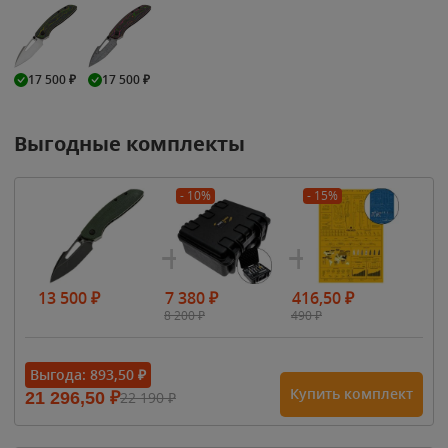
17 500
₽
17 500
₽
Выгодные комплекты
- 10%
- 15%
13 500
₽
7 380
₽
416,50
₽
8 200
₽
490
₽
Выгода:
893,50
₽
Купить комплект
21 296,50
₽
22 190
₽