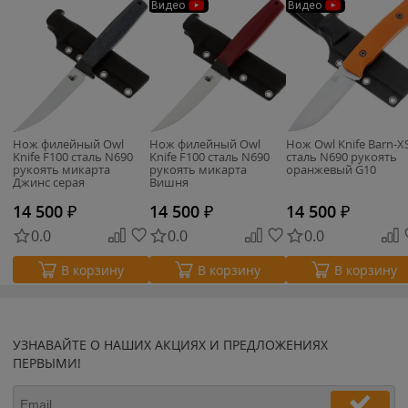
Видео
Видео
Нож филейный Owl
Нож филейный Owl
Нож Owl Knife Barn-X
Knife F100 сталь N690
Knife F100 сталь N690
сталь N690 рукоять
рукоять микарта
рукоять микарта
оранжевый G10
Джинс серая
Вишня
14 500
₽
14 500
₽
14 500
₽
0.0
0.0
0.0
В корзину
В корзину
В корзину
УЗНАВАЙТЕ О НАШИХ АКЦИЯХ И ПРЕДЛОЖЕНИЯХ
ПЕРВЫМИ!