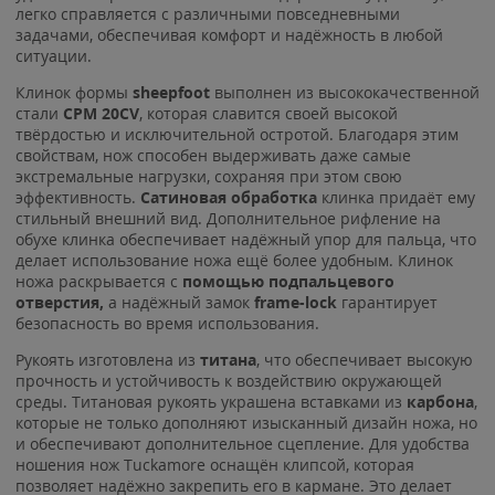
легко справляется с различными повседневными
задачами, обеспечивая комфорт и надёжность в любой
ситуации.
Клинок формы
sheepfoot
выполнен из высококачественной
стали
CPM 20CV
, которая славится своей высокой
твёрдостью и исключительной остротой. Благодаря этим
свойствам, нож способен выдерживать даже самые
экстремальные нагрузки, сохраняя при этом свою
эффективность.
Сатиновая обработка
клинка
придаёт ему
стильный внешний вид. Дополнительное рифление на
обухе клинка обеспечивает надёжный упор для пальца, что
делает использование ножа ещё более удобным. Клинок
ножа раскрывается с
помощью подпальцевого
отверстия,
а надёжный замок
frame-lock
гарантирует
безопасность во время использования.
Рукоять изготовлена из
титана
, что обеспечивает высокую
прочность и устойчивость к воздействию окружающей
среды. Титановая рукоять украшена вставками из
карбона
,
которые не только дополняют изысканный дизайн ножа, но
и обеспечивают дополнительное сцепление. Для удобства
ношения нож Tuckamore оснащён клипсой, которая
позволяет надёжно закрепить его в кармане. Это делает