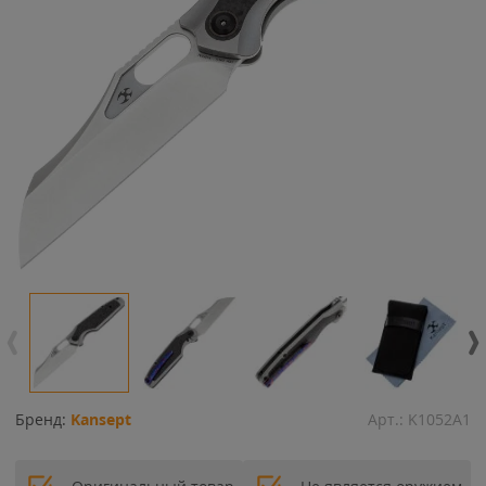
Бренд:
Kansept
Арт.:
K1052A1