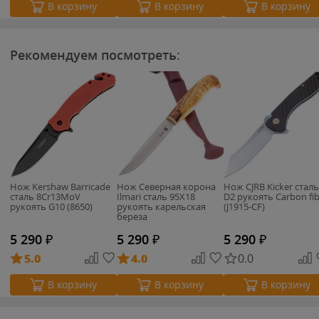
В корзину
В корзину
В корзину
Рекомендуем посмотреть:
Нож Kershaw Barricade
Нож Северная корона
Нож CJRB Kicker сталь
сталь 8Cr13MoV
Ilmari сталь 95Х18
D2 рукоять Carbon fi
рукоять G10 (8650)
рукоять карельская
(J1915-CF)
береза
5 290
₽
5 290
₽
5 290
₽
5.0
4.0
0.0
В корзину
В корзину
В корзину