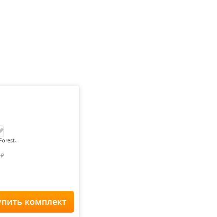
Forest-
0
₽
упить комплект
Home Staff