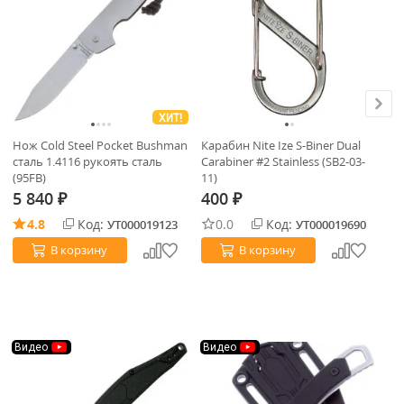
ХИТ!
Нож Cold Steel Pocket Bushman
Карабин Nite Ize S-Biner Dual
Но
сталь 1.4116 рукоять сталь
Carabiner #2 Stainless (SB2-03-
8C
(95FB)
11)
(8
5 840
400
3
₽
₽
4.8
Код:
0.0
Код:
УТ000019123
УТ000019690
В корзину
В корзину
Видео
Видео