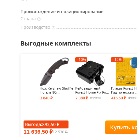
Происхождение и позиционирование
Страна
?
Производство
?
Выгодные комплекты
- 10%
- 15%
Нож Kershaw Shuffle
Кейс защитный
Плакат Forest-
II cталь 8Cr...
Forest-Home Fix Fo...
Гид по ножам ..
8 200
490
3 840
7 380
416,50
₽
₽
₽
₽
₽
Выгода:
893,50
₽
Купить к
11 636,50
12 530
₽
₽