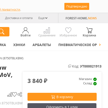
Подтверждаю
й приватности
.
Доставка и оплата
Еще
FOREST-HOME.
NEWS
Войти
Сравнение
Избранное
Корзина
ЯКА
ХЭНКИ
АРБАЛЕТЫ
ПНЕВМАТИЧЕСКОЕ ОРУЖИЕ
RN (8750TBLKBW)
aw
Код:
УТ000021913
3MoV,
3 840
Магазин:
₽
Склад:
В корзину
8750TBLKBW
т.
Оформить в 1 клик