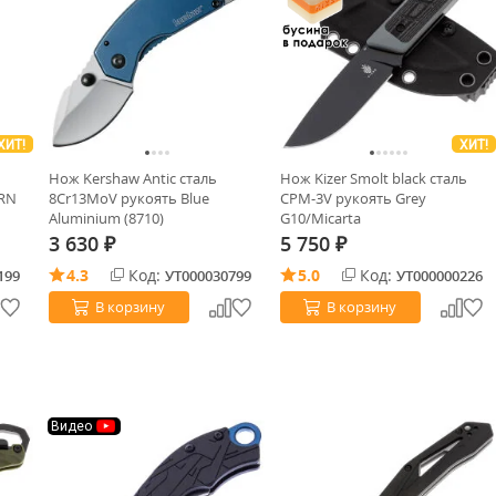
ХИТ!
ХИТ!
Нож Kershaw Antic сталь
Нож Kizer Smolt black сталь
GRN
8Cr13MoV рукоять Blue
CPM-3V рукоять Grey
Aluminium (8710)
G10/Micarta
3 630
5 750
₽
₽
4.3
Код:
5.0
Код:
199
УТ000030799
УТ000000226
В корзину
В корзину
Видео