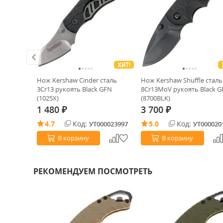
ХИТ!
u Temple
Нож Kershaw Cinder cталь
Нож Kershaw Shuffle cталь
3Cr13 рукоять Black GFN
8Cr13MoV рукоять Black 
(1025X)
(8700BLK)
1 480
3 700
₽
₽
4.7
Код:
5.0
Код:
0013199
УТ000023997
УТ000020
В корзину
В корзину
РЕКОМЕНДУЕМ ПОСМОТРЕТЬ