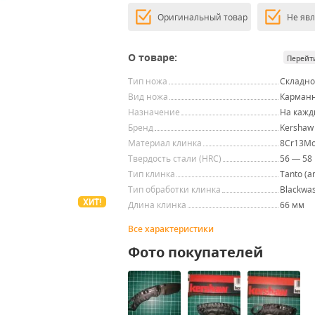
Оригинальный товар
Не яв
О товаре:
Перейт
Тип ножа
Складн
Вид ножа
Карман
Назначение
На кажд
Бренд
Kershaw
Материал клинка
8Cr13M
Твердость стали (HRC)
56 — 58
Тип клинка
Tanto (a
Тип обработки клинка
Blackwa
ХИТ!
Длина клинка
66 мм
Все характеристики
Фото покупателей