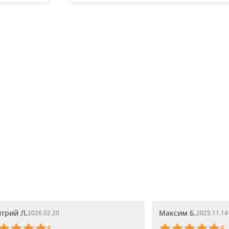
1 900
1
1 615
₽
₽
трий Л.
Максим Б.
2026.02.20
2025.11.14