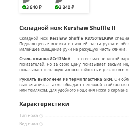
3 840
3 840
₽
₽
Складной нож Kershaw Shuffle II
Складной нож
Kershaw Shuffle K8750TBLKBW
специа
Подпальцевые выемки в нижней части рукояти обе
малейшее смещение руки на режущую часть клинка. Т
Сталь клинка 8Cr13MoV
— это весьма неплохой вари
показателей, но за свою цену показывает весьма н
показывает неплохую износостойкость и рез, но все ж
Рукоять выполнена из термопластика GRN
. Он об
выцветания, а также обладает неплохой стойкостью
или темляком. Для удобного ношения ножа в кармане
Характеристики
Тип ножа
?
Вид ножа
?