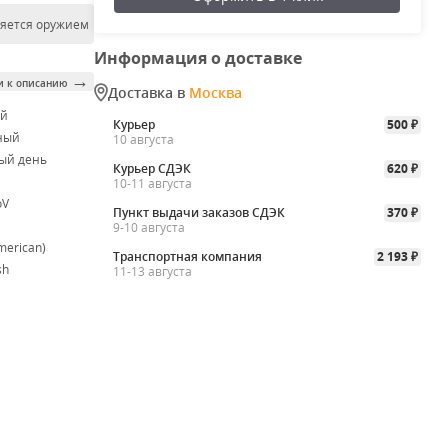
ляется оружием
Информация о доставке
→
и к описанию
Доставка в
Москва
ой
Курьер
500
₽
ный
10 августа
ый день
Курьер СДЭК
620
₽
10-11 августа
oV
Пункт выдачи заказов СДЭК
370
₽
9-10 августа
merican)
Транспортная компания
2 193
₽
sh
11-13 августа