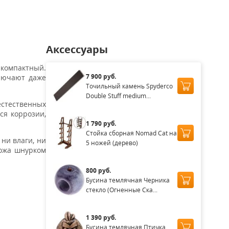
Аксессуары
 компактный.
7 900 руб.
лючают даже
Точильный камень Spyderco
Double Stuff medium...
естественных
ся коррозии,
1 790 руб.
Стойка сборная Nomad Cat на
 ни влаги, ни
5 ножей (дерево)
ножа шнурком
800 руб.
Бусина темлячная Черника
стекло (Огненные Ска...
1 390 руб.
Бусина темлячная Птичка