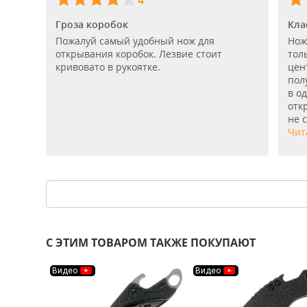
4
Гроза коробок
Кла
Пожалуй самый удобный нож для
Нож
открывания коробок. Лезвие стоит
тол
кривовато в рукоятке.
цен
пол
в о
отк
не с
Чит
С ЭТИМ ТОВАРОМ ТАКЖЕ ПОКУПАЮТ
Видео
Видео