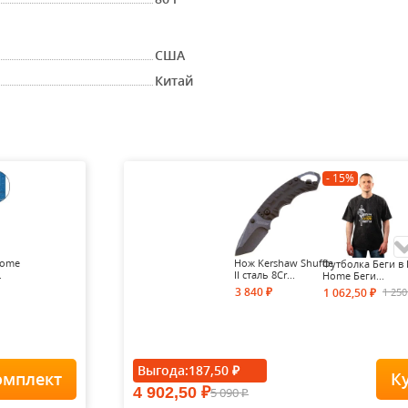
США
Китай
- 15%
Home
Нож Kershaw Shuffle
Футболка Беги в 
.
II cталь 8Cr...
Home Беги...
3 840
1 25
1 062,50
₽
₽
- 15%
Выгода:
187,50
₽
омплект
К
4 902,50
5 090
₽
Футболка Forest-
₽
Redes...