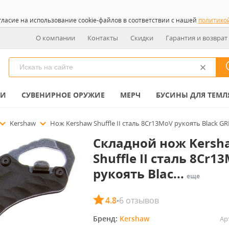
гласие на использование cookie-файлов в соответствии с нашей
политико
О компании
Контакты
Скидки
Гарантия и возврат
КИ
СУВЕНИРНОЕ ОРУЖИЕ
МЕРЧ
БУСИНЫ ДЛЯ ТЕМЛ
Kershaw
Нож Kershaw Shuffle II cталь 8Cr13MoV рукоять Black G
Складной нож Kersh
Shuffle II cталь 8Cr1
рукоять Blac...
еще
4.8
6 отзывов
•
Бренд: 
Kershaw
Ар