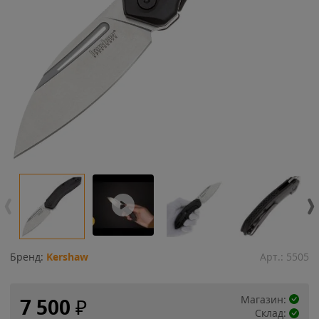
Бренд:
Kershaw
Арт.:
5505
Магазин:
7 500
₽
Склад: