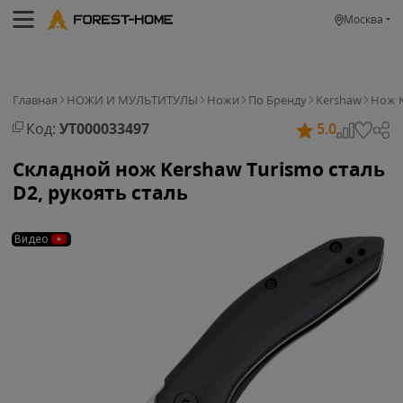
Москва
Главная
НОЖИ И МУЛЬТИТУЛЫ
Ножи
По Бренду
Kershaw
Нож K
Код:
УТ000033497
5.0
Складной нож Kershaw Turismo cталь
D2, рукоять сталь
Видео