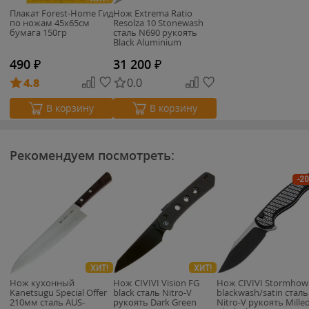
Плакат Forest-Home Гид
Нож Extrema Ratio
по ножам 45х65см
Resolza 10 Stonewash
бумага 150гр
сталь N690 рукоять
Black Aluminium
490
₽
31 200
₽
4.8
0.0
В корзину
В корзину
Рекомендуем посмотреть:
-2
ХИТ!
ХИТ!
Нож кухонный
Нож CIVIVI Vision FG
Нож CIVIVI Stormhow
Kanetsugu Special Offer
black сталь Nitro-V
blackwash/satin сталь
210мм сталь AUS-
рукоять Dark Green
Nitro-V рукоять Mille