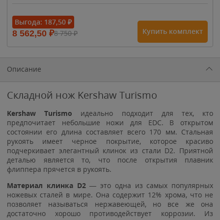
- 15%
Выгода:
187,50
₽
Купить комплект
8 562,50
₽
8 750
₽
1 615
₽
1 900
₽
1 900
₽
Описание
Складной нож Kershaw Turismo
Kershaw Turismo
идеально подходит для тех, кто
предпочитает небольшие ножи для EDC. В открытом
состоянии его длина составляет всего 170 мм. Стальная
рукоять имеет черное покрытие, которое красиво
подчеркивает элегантный клинок из стали D2. Приятной
деталью является то, что после открытия плавник
флиппера прячется в рукоять.
Материал клинка D2
— это одна из самых популярных
ножевых сталей в мире. Она содержит 12% хрома, что не
позволяет называться нержавеющей, но все же она
достаточно хорошо противодействует коррозии. Из