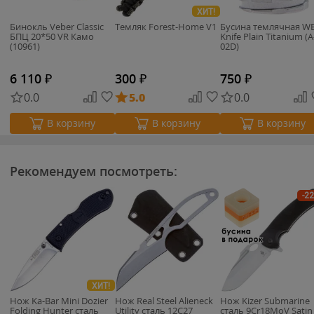
ХИТ!
Бинокль Veber Classic
Темляк Forest-Home V1
Бусина темлячная W
БПЦ 20*50 VR Камо
Knife Plain Titanium (A
(10961)
02D)
6 110
₽
300
₽
750
₽
0.0
5.0
0.0
В корзину
В корзину
В корзину
Рекомендуем посмотреть:
-2
ХИТ!
Нож Ka-Bar Mini Dozier
Нож Real Steel Alieneck
Нож Kizer Submarine
Folding Hunter сталь
Utility сталь 12C27
сталь 9Cr18MoV Satin