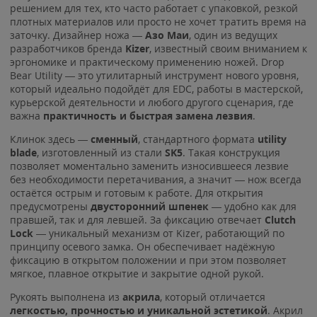
решением для тех, кто часто работает с упаковкой, резкой
плотных материалов или просто не хочет тратить время на
заточку. Дизайнер ножа —
Азо Маи
, один из ведущих
разработчиков бренда
Kizer
, известный своим вниманием к
эргономике и практическому применению ножей. Drop
Bear Utility — это утилитарный инструмент нового уровня,
который идеально подойдёт для EDC, работы в мастерской,
курьерской деятельности и любого другого сценария, где
важна
практичность и быстрая замена лезвия
.
Клинок здесь —
сменный
, стандартного формата
utility
blade
, изготовленный из стали
SK5
. Такая конструкция
позволяет моментально заменить износившееся лезвие
без необходимости перетачивания, а значит — нож всегда
остаётся острым и готовым к работе. Для открытия
предусмотрены
двусторонний шпенек
— удобно как для
правшей, так и для левшей. За фиксацию отвечает
Clutch
Lock
— уникальный механизм от Kizer, работающий по
принципу осевого замка. Он обеспечивает надёжную
фиксацию в открытом положении и при этом позволяет
мягкое, плавное открытие и закрытие одной рукой.
Рукоять выполнена из
акрила
, который отличается
легкостью, прочностью и уникальной эстетикой
. Акрил