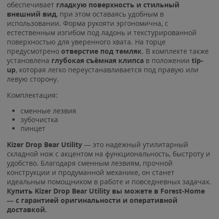
обеспечивает
гладкую поверхность и стильный
внешний вид
, при этом оставаясь удобным в
использовании. Форма рукояти эргономична, с
естественным изгибом под ладонь и текстурированной
поверхностью для уверенного хвата. На торце
предусмотрено
отверстие под темляк
. В комплекте также
установлена
глубокая съёмная клипса
в положении
tip-
up
, которая легко переустанавливается под правую или
левую сторону.
Комплектация:
сменные лезвия
зубочистка
пинцет
Kizer Drop Bear Utility
— это надёжный утилитарный
складной нож с акцентом на функциональность, быстроту и
удобство. Благодаря сменным лезвиям, прочной
конструкции и продуманной механике, он станет
идеальным помощником в работе и повседневных задачах.
Купить Kizer Drop Bear Utility вы можете в Forest-Home
— с гарантией оригинальности и оперативной
доставкой.