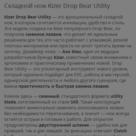
Складной нож Kizer Drop Bear Utility
Kizer Drop Bear Utility
— это функциональный складной
нож, в котором сочетаются инновации, удобство и стиль.
Эта модель создана на базе популярного Drop Bear, но
получила
сменное лезвие
, что делает её идеальным
решением для тех, кто часто работает с упаковкой, резкой
плотных материалов или просто не хочет тратить время на
заточку. Дизайнер ножа —
Азо Маи
, один из ведущих
разработчиков бренда
Kizer
, известный своим вниманием к
эргономике и практическому применению ножей. Drop
Bear Utility — это утилитарный инструмент нового уровня,
который идеально подойдёт для EDC, работы в мастерской,
курьерской деятельности и любого другого сценария, где
важна
практичность и быстрая замена лезвия
.
Клинок здесь —
сменный
, стандартного формата
utility
blade
, изготовленный из стали
SK5
. Такая конструкция
позволяет моментально заменить износившееся лезвие
без необходимости перетачивания, а значит — нож всегда
остаётся острым и готовым к работе. Для открытия
предусмотрены
двусторонний шпенек
— удобно как для
правшей, так и для левшей. За фиксацию отвечает
Clutch