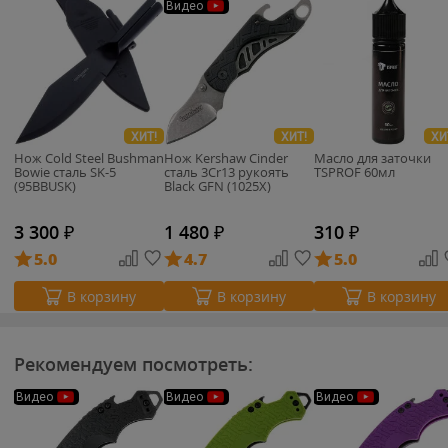
Видео
ХИТ!
ХИТ!
ХИ
Нож Cold Steel Bushman
Нож Kershaw Cinder
Масло для заточки
Bowie сталь SK-5
cталь 3Cr13 рукоять
TSPROF 60мл
(95BBUSK)
Black GFN (1025X)
3 300
₽
1 480
₽
310
₽
5.0
4.7
5.0
В корзину
В корзину
В корзину
Рекомендуем посмотреть:
Видео
Видео
Видео