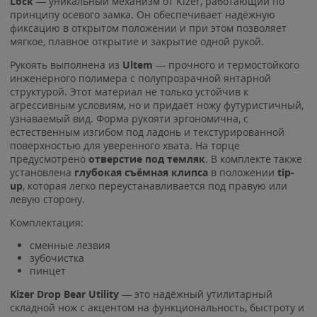
Lock
— уникальный механизм от Kizer, работающий по
принципу осевого замка. Он обеспечивает надёжную
фиксацию в открытом положении и при этом позволяет
мягкое, плавное открытие и закрытие одной рукой.
Рукоять выполнена из
Ultem
— прочного и термостойкого
инженерного полимера с полупрозрачной янтарной
структурой. Этот материал не только устойчив к
агрессивным условиям, но и придаёт ножу футуристичный,
узнаваемый вид. Форма рукояти эргономична, с
естественным изгибом под ладонь и текстурированной
поверхностью для уверенного хвата. На торце
предусмотрено
отверстие под темляк
. В комплекте также
установлена
глубокая съёмная клипса
в положении
tip-
up
, которая легко переустанавливается под правую или
левую сторону.
Комплектация:
сменные лезвия
зубочистка
пинцет
Kizer Drop Bear Utility
— это надёжный утилитарный
складной нож с акцентом на функциональность, быстроту и