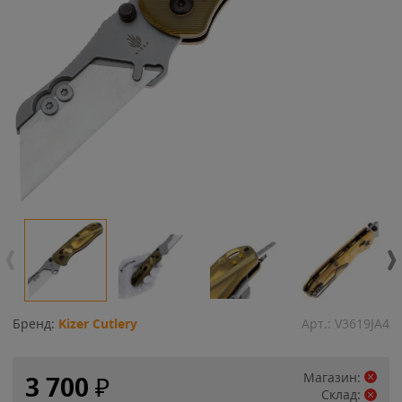
Бренд:
Kizer Cutlery
Арт.:
V3619JA4
Магазин:
3 700
₽
Склад: