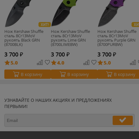
ХИТ!
ХИ
Нож Kershaw Shuffle
Нож Kershaw Shuffle
Нож Kershaw Shuffle
cталь 8Cr13MoV
cталь 8Cr13MoV
cталь 8Cr13MoV
рукоять Black GRN
рукоять Lime GRN
рукоять Purple GRN
(8700BLK)
(8700LIMEBW)
(8700PURBW)
3 700
₽
3 700
₽
3 700
₽
5.0
4.0
5.0
В корзину
В корзину
В корзину
УЗНАВАЙТЕ О НАШИХ АКЦИЯХ И ПРЕДЛОЖЕНИЯХ
ПЕРВЫМИ!