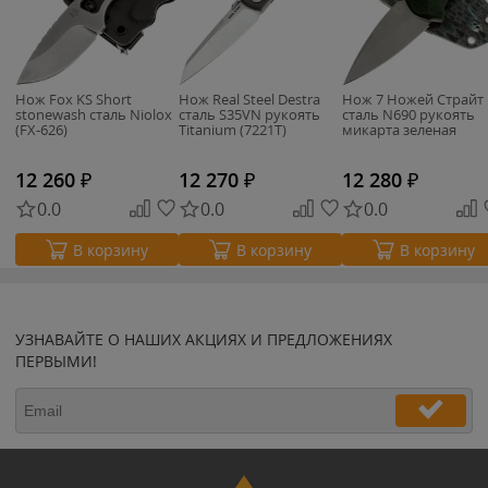
Нож Fox KS Short
Нож Real Steel Destra
Нож 7 Ножей Страйт
stonewash сталь Niolox
сталь S35VN рукоять
сталь N690 рукоять
(FX-626)
Titanium (7221T)
микарта зеленая
12 260
₽
12 270
₽
12 280
₽
0.0
0.0
0.0
В корзину
В корзину
В корзину
УЗНАВАЙТЕ О НАШИХ АКЦИЯХ И ПРЕДЛОЖЕНИЯХ
ПЕРВЫМИ!