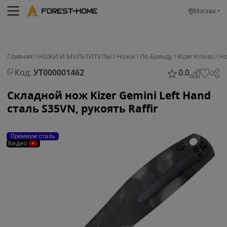
Москва
Главная
НОЖИ И МУЛЬТИТУЛЫ
Ножи
По Бренду
Kizer Knives
Но
Код:
УТ000001462
0.0
Складной нож Kizer Gemini Left Hand
сталь S35VN, рукоять Raffir
Премиум сталь
Видео