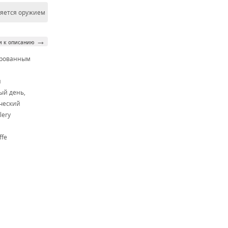
ляется оружием
→
и к описанию
ированным
м
й
ый день,
ческий
lery
ffe