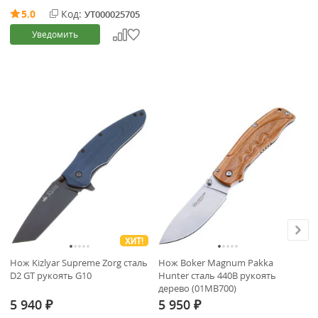
5.0
Код:
УТ000025705
Уведомить
ХИТ!
Нож Kizlyar Supreme Zorg сталь
Нож Boker Magnum Pakka
Но
D2 GT рукоять G10
Hunter сталь 440B рукоять
Au
дерево (01MB700)
Ca
5 940
5 950
5
₽
₽