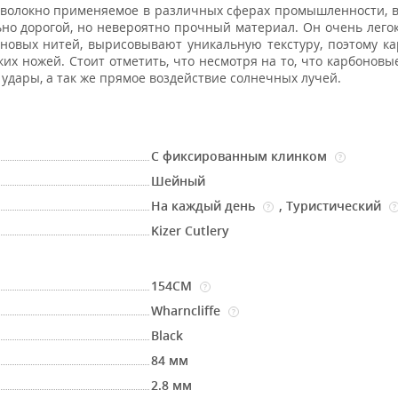
еволокно применяемое в различных сферах промышленности, в
ьно дорогой, но невероятно прочный материал. Он очень легок
новых нитей, вырисовывают уникальную текстуру, поэтому к
их ножей. Стоит отметить, что несмотря на то, что карбоновы
 удары, а так же прямое воздействие солнечных лучей.
С фиксированным клинком
?
Шейный
На каждый день
,
Туристический
?
?
Kizer Cutlery
154CM
?
Wharncliffe
?
Black
84 мм
2.8 мм