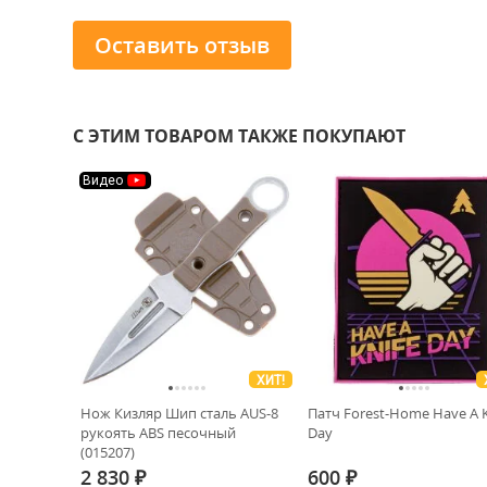
Оставить отзыв
С ЭТИМ ТОВАРОМ ТАКЖЕ ПОКУПАЮТ
Видео
ХИТ!
Нож Кизляр Шип сталь AUS-8
Патч Forest-Home Have A K
рукоять ABS песочный
Day
(015207)
2 830
600
₽
₽