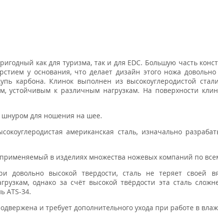
игодный как для туризма, так и для EDC. Большую часть конс
рстием у основания, что делает дизайн этого ножа довольн
упь карбона. Клинок выполнен из высокоуглеродистой стал
м, устойчивым к различным нагрузкам. На поверхности кли
 с шнуром для ношения на шее.
ысокоуглеродистая американская сталь, изначально разраба
применяемый в изделиях множества ножевых компаний по все
и довольно высокой твердости, сталь не теряет своей вя
рузкам, однако за счёт высокой твёрдости эта сталь сложн
ь ATS-34.
 подвержена и требует дополнительного ухода при работе в вла