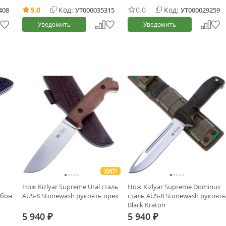
5.0
Код:
0.0
Код:
408
УТ000035315
УТ000029259
Уведомить
Уведомить
ХИТ!
Нож Kizlyar Supreme Ural сталь
Нож Kizlyar Supreme Dominus
рбон
AUS-8 Stonewash рукоять орех
сталь AUS-8 Stonewash рукоять
Black Kraton
5 940
5 940
₽
₽