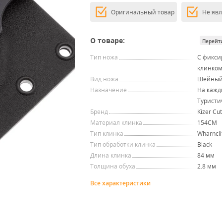
Оригинальный товар
Не яв
О товаре:
Перейт
Тип ножа
С фикс
клинко
Вид ножа
Шейны
Назначение
На кажд
Туристи
Бренд
Kizer Cut
Материал клинка
154CM
Тип клинка
Wharncli
Тип обработки клинка
Black
Длина клинка
84 мм
Толщина обуха
2.8 мм
Все характеристики