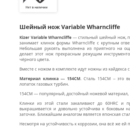
Нет в наличии
Шейный нож Variable Wharncliffe
Kizer Variable Wharncliffe
— стильный шейный нож, пр
занимает клинок формы Wharncliffe с крупным отве
Небольшая рукоять выполнена из приятного на ощ
делает этот нож прекрасным режущим инструменто
чёрного цвета.
Вместе с ножом в комплекте идут ножны из кайдекса
Материал клинка —
154CM
. Сталь 154CM – это в
лопаток газовых турбин.
154CM — популярный, достойный ножевой материал, 
Клинки из этой стали закаливают до 60HRC и пр
выкрашивается и довольно устойчива к боковым наг
заточке. Ближайшим аналогом является японская стал
Несмотря на устойчивость к коррозии, она всё же ей