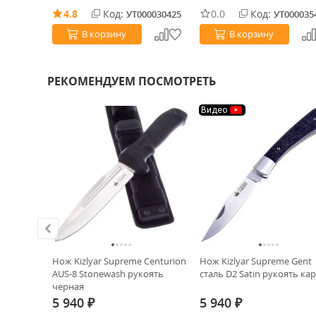
4.8
Код:
0.0
Код:
УТ000030425
УТ000035
В корзину
В корзину
РЕКОМЕНДУЕМ ПОСМОТРЕТЬ
Видео
Нож Kizlyar Supreme Centurion
Нож Kizlyar Supreme Gent
-10
AUS-8 Stonewash рукоять
сталь D2 Satin рукоять ка
черная
5 940
5 940
₽
₽