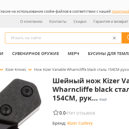
гласие на использование cookie-файлов в соответствии с нашей
политико
О компании
Контакты
Скидки
Гарантия и возврат
КИ
СУВЕНИРНОЕ ОРУЖИЕ
МЕРЧ
БУСИНЫ ДЛЯ ТЕМЛ
Kizer Knives
Нож Kizer Variable Wharncliffe black сталь 154CM рук
Шейный нож Kizer Va
Wharncliffe black ста
154CM, рук...
еще
0.0
Нет отзывов
•
Бренд: 
Kizer Cutlery