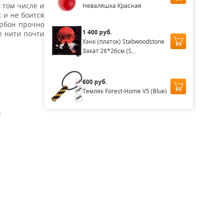
 том числе и
Неваляшка Красная
 и не боится
арбон прочно
1 400 руб.
е нити почти
Хэнк (платок) Stabwoodstone
Закат 26*26см (S...
600 руб.
Темляк Forest-Home V5 (Blue)