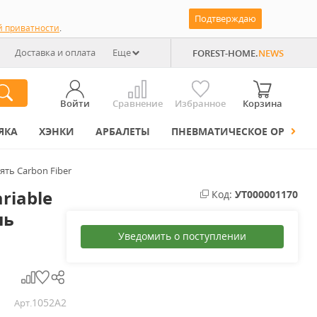
Подтверждаю
й приватности
.
Доставка и оплата
Еще
FOREST-HOME.
NEWS
Войти
Сравнение
Избранное
Корзина
ЯКА
ХЭНКИ
АРБАЛЕТЫ
ПНЕВМАТИЧЕСКОЕ ОРУЖИЕ
оять Carbon Fiber
riable
Код:
УТ000001170
ль
Уведомить о поступлении
1052A2
Арт.