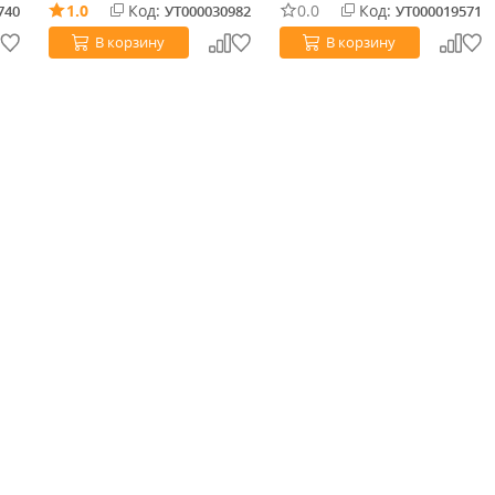
1.0
Код:
0.0
Код:
740
УТ000030982
УТ000019571
В корзину
В корзину