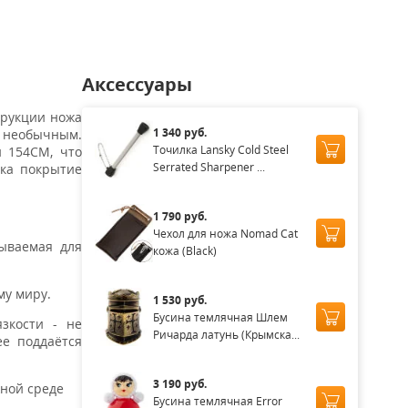
Аксессуары
трукции ножа
1 340 руб.
о необычным.
Точилка Lansky Cold Steel
и 154CM, что
Serrated Sharpener ...
нка покрытие
1 790 руб.
Чехол для ножа Nomad Cat
тываемая для
кожа (Black)
му миру.
1 530 руб.
Бусина темлячная Шлем
зкости - не
Ричарда латунь (Крымска...
ее поддаётся
3 190 руб.
жной среде
Бусина темлячная Error