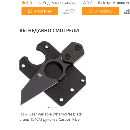
1.0
Код:
0.0
Код:
0034306
УТ000024986
УТ000031
В корзину
В корзину
ВЫ НЕДАВНО СМОТРЕЛИ
Нож Kizer Variable Wharncliffe black
сталь 154CM рукоять Carbon Fiber