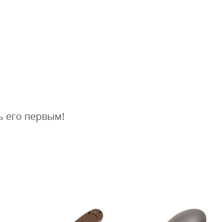
ь его первым!
П