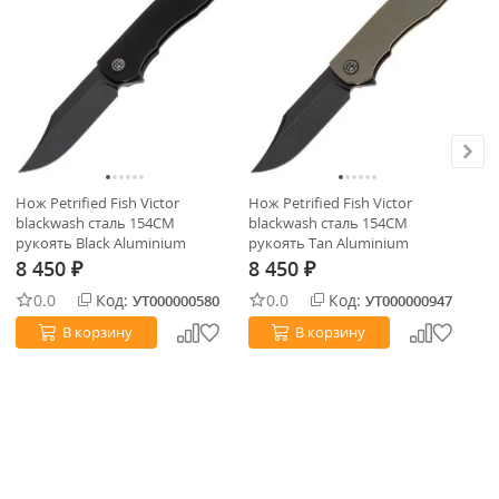
Нож Petrified Fish Victor
Нож Petrified Fish Victor
Но
blackwash сталь 154CM
blackwash сталь 154CM
ст
рукоять Black Aluminium
рукоять Tan Aluminium
Al
8 450
8 450
8
₽
₽
0.0
Код:
0.0
Код:
УТ000000580
УТ000000947
В корзину
В корзину