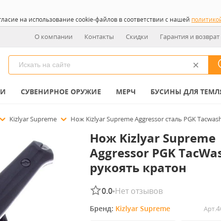
гласие на использование cookie-файлов в соответствии с нашей
политико
О компании
Контакты
Скидки
Гарантия и возврат
КИ
СУВЕНИРНОЕ ОРУЖИЕ
МЕРЧ
БУСИНЫ ДЛЯ ТЕМЛ
Kizlyar Supreme
Нож Kizlyar Supreme Aggressor сталь PGK Tacwash
Нож Kizlyar Supreme
Aggressor PGK TacWa
рукоять кратон
0.0
Нет отзывов
•
Бренд: 
Kizlyar Supreme
4
Арт.