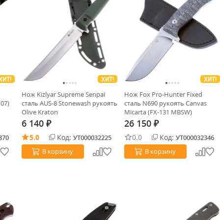
ХИТ!
ХИТ!
ХИТ!
Нож Kizlyar Supreme Senpai
Нож Fox Pro-Hunter Fixed
07)
сталь AUS-8 Stonewash рукоять
сталь N690 рукоять Canvas
Olive Kraton
Micarta (FX-131 MBSW)
6 140
26 150
₽
₽
5.0
Код:
0.0
Код:
870
УТ000032225
УТ000032346
В корзину
В корзину