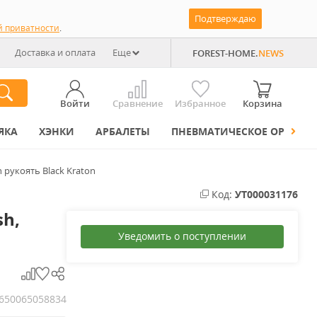
Подтверждаю
й приватности
.
Доставка и оплата
Еще
FOREST-HOME.
NEWS
Войти
Сравнение
Избранное
Корзина
ЯКА
ХЭНКИ
АРБАЛЕТЫ
ПНЕВМАТИЧЕСКОЕ ОРУЖИЕ
 рукоять Black Kraton
Код:
УТ000031176
sh,
Уведомить о поступлении
650065058834