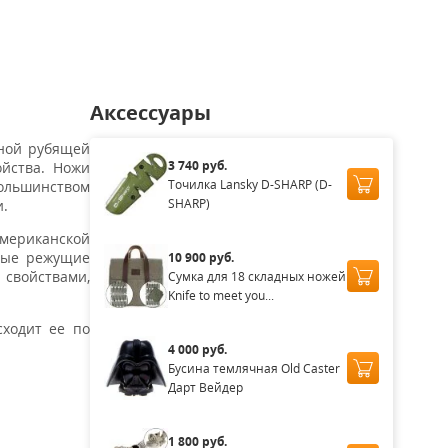
Аксессуары
ьной рубящей
3 740 руб.
йства. Ножи
Точилка Lansky D-SHARP (D-
большинством
SHARP)
и.
американской
дные режущие
10 900 руб.
 свойствами,
Сумка для 18 складных ножей
Knife to meet you...
ходит ее по
4 000 руб.
Бусина темлячная Old Caster
Дарт Вейдер
1 800 руб.