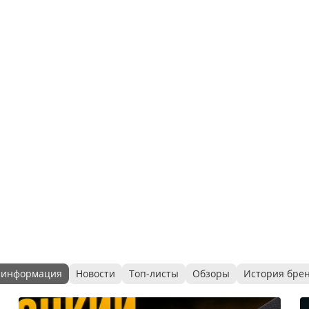
 информация
Новости
Топ-листы
Обзоры
История бре