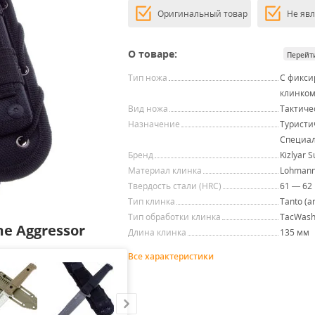
Оригинальный товар
Не яв
О товаре:
Перейт
Тип ножа
С фикс
клинко
Вид ножа
Тактиче
Назначение
Туристи
Специа
Бренд
Kizlyar 
Материал клинка
Lohmann
Твердость стали (HRC)
61 — 62
Тип клинка
Tanto (a
Тип обработки клинка
TacWas
e Aggressor
Длина клинка
135 мм
Все характеристики