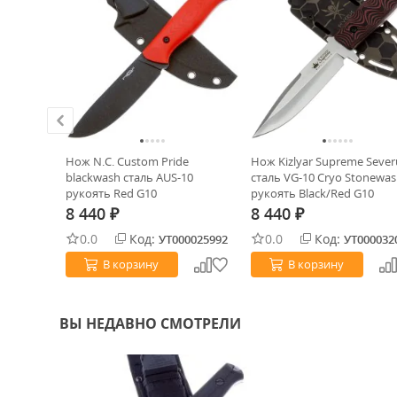
e Cigni
Нож N.C. Custom Pride
Нож Kizlyar Supreme Sever
CrMoV15
blackwash сталь AUS-10
сталь VG-10 Cryo Stonewa
C 771/20)
рукоять Red G10
рукоять Black/Red G10
(кайдекс)
8 440
8 440
₽
₽
0.0
Код:
0.0
Код:
0013197
УТ000025992
УТ000032
В корзину
В корзину
ВЫ НЕДАВНО СМОТРЕЛИ