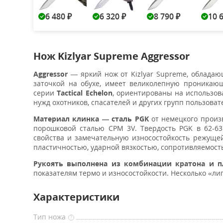
6 480
6 320
8 790
10 
₽
₽
₽
Нож Kizlyar Supreme Aggressor
Aggressor
— яркий нож от Kizlyar Supreme, облада
заточкой на обухе, имеет великолепную проникаю
серии
Tactical Echelon
, ориентированы на использов
нужд охотников, спасателей и других групп пользова
Материал клинка — сталь PGK
от немецкого произ
порошковой сталью CPM 3V. Твердость PGK в 62-6
свойства и замечательную износостойкость режуще
пластичностью, ударной вязкостью, сопротивляемос
Рукоять выполнена
из комбинации кратона и пл
показателям термо и износостойкости. Несколько «ли
Характеристики
Тип ножа
?