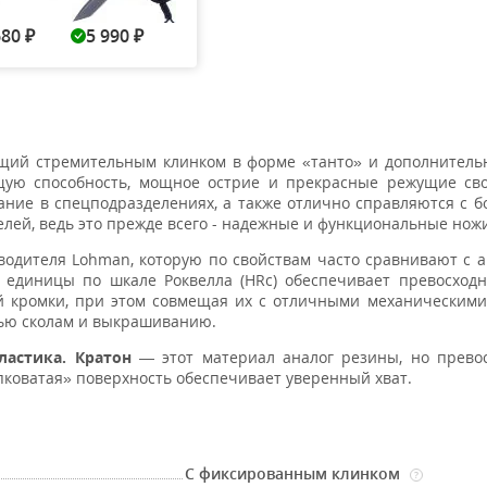
680
5 990
6 320
5 990
₽
₽
₽
₽
ющий стремительным клинком в форме «танто» и дополнител
щую способность, мощное острие и прекрасные режущие сво
ание в спецподразделениях, а также отлично справляются с 
телей, ведь это прежде всего - надежные и функциональные нож
водителя Lohman, которую по свойствам часто сравнивают с 
3 единицы по шкале Роквелла (HRc) обеспечивает превосхо
й кромки, при этом совмещая их с отличными механическими
тью сколам и выкрашиванию.
астика. Кратон
— этот материал аналог резины, но превос
пковатая» поверхность обеспечивает уверенный хват.
С фиксированным клинком
?