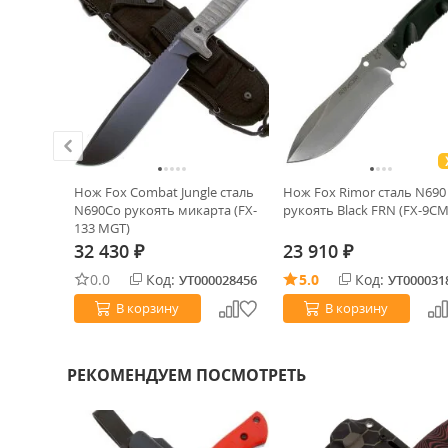
old Steel
Нож Fox Combat Jungle сталь
Нож Fox Rimor сталь N690
ый
N690Co рукоять микарта (FX-
рукоять Black FRN (FX-9CM
133 MGT)
32 430
23 910
₽
₽
0022456
0.0
Код:
5.0
Код:
УТ000028456
УТ000031
В корзину
В корзину
РЕКОМЕНДУЕМ ПОСМОТРЕТЬ