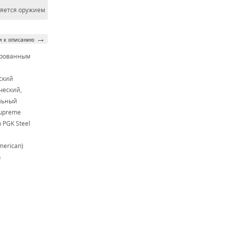
ляется оружием
→
и к описанию
ированным
м
ский
ческий,
льный
Supreme
 PGK Steel
merican)
h