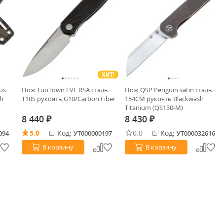
ХИТ!
us
Нож TuoTown EVF RSA сталь
Нож QSP Penguin satin сталь
sh
T10S рукоять G10/Carbon Fiber
154CM рукоять Blackwash
Titanium (QS130-M)
8 440
8 430
₽
₽
5.0
Код:
0.0
Код:
094
УТ000000197
УТ000032616
В корзину
В корзину