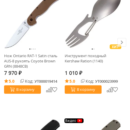
ХИТ!
Нож Ontario RAT-1 Satin сталь
Инструмент походный
Но
AUS-8 рукоять Coyote Brown
Kershaw Ration (1140)
ст
GRN (8848CB)
Bl
7 970
1 010
1
₽
₽
5.0
Код:
5.0
Код:
УТ000019414
УТ000023999
В корзину
В корзину
Видео