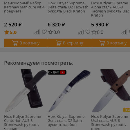
Маникюрный набор
Нож Kizlyar Supreme
Нож Kizlyar Supreme
Kershaw Manicure Kit 4
Delta сталь D2 Tacwash
Alpha сталь AUS-8
предмета
рукоять Black Kraton
Tacwash рукоять Blac
Kraton
2 520
₽
6 320
₽
5 990
₽
5.0
0.0
0.0
В корзину
В корзину
В корзину
Рекомендуем посмотреть:
Видео
ХИ
Нож Kizlyar Supreme
Нож Kizlyar Supreme
Нож Kizlyar Supreme
Centurion AUS-8
Gent сталь D2 Satin
Ural сталь AUS-8
Stonewash рукоять
рукоять карбон
Stonewash рукоять
черная
орех