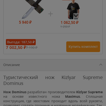
5 940
₽
1 062,50
₽
1 250
₽
- 15%
Выгода:
187,50
₽
Купить комплект
7 002,50
₽
7 190
₽
1 615
₽
1 900
₽
1 900
₽
Описание
Туристический нож Kizlyar Supreme
Dominus
Нож
Dominus
разработан производителем
Kizlyar Supreme
на основе известного ножа
Maximus
. Сплошная
конструкция, где хвостовик проходит вдоль всей рукояти,
позволяет создать прочные и надёжные модификации. Так,