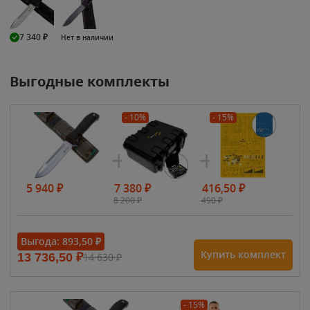
7 340
₽
Нет в наличии
Выгодные комплекты
- 10%
- 15%
5 940
₽
7 380
₽
416,50
₽
8 200
₽
490
₽
Выгода:
893,50
₽
Купить комплект
13 736,50
₽
14 630
₽
- 15%