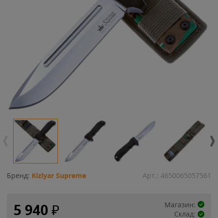
Бренд:
Kizlyar Supreme
Арт.:
4650065057561
Магазин:
5 940
₽
Склад: