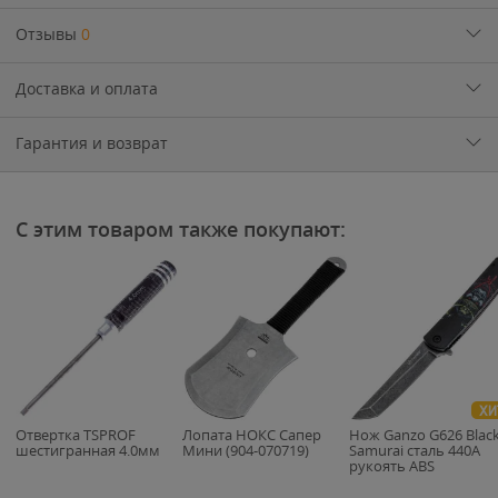
Отзывы
0
Доставка и оплата
Гарантия и возврат
С этим товаром также покупают:
ХИ
Отвертка TSPROF
Лопата НОКС Сапер
Нож Ganzo G626 Blac
шестигранная 4.0мм
Мини (904-070719)
Samurai cталь 440A
рукоять ABS