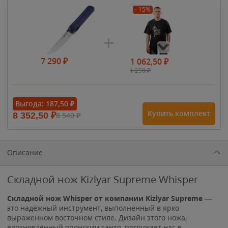
- 15%
7 290
₽
1 062,50
₽
1 250
₽
- 15%
Выгода:
187,50
₽
Купить комплект
8 352,50
₽
8 540
₽
1 615
₽
1 900
₽
1 900
₽
Описание
Складной нож Kizlyar Supreme Whisper
Складной нож Whisper от компании Kizlyar Supreme
—
это надёжный инструмент, выполненный в ярко
выраженном восточном стиле. Дизайн этого ножа,
вдохновлённый японским танто, погружает нас в