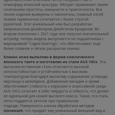
атмосферу японской культуры. Whisper привлекает своим
сочетанием простоты, изящности и практичности. Все
линии изделия выверены и лаконичны, плавный изгиб
лезвия гармонично сочетается с более строгой
рукояткой. Этот уникальный нож был разработан
американским дизайнером Джейсоном Бриденом. Во
втором поколении с 2021 года нож получил значительный
апгрейд: теперь модель выпускается на подшипниках с
маркировкой "Caged bearings", что обеспечивает ещё
более плавное и лёгкое раскрытие клинка.
Клинок ножа выполнен в форме классического
японского танто и изготовлен из стали AUS-10Co
.
Эта
высококачественная сталь отличается высокой
износостойкостью и устойчивостью к высоким
температурам благодаря высокому содержанию углерода,
марганца и молибдена. Добавление ванадия и хрома
обеспечивает стойкость к коррозии и агрессивной среде.
AUS-10Co сочетает в себе твёрдость и гибкость, что делает
её идеальной для ножей высокого класса. Также, эта сталь
легко поддаётся заточке при правильном
подходе. Поверхность клинка обработана методом
stonewash
, что придаёт ему уникальный внешний вид и