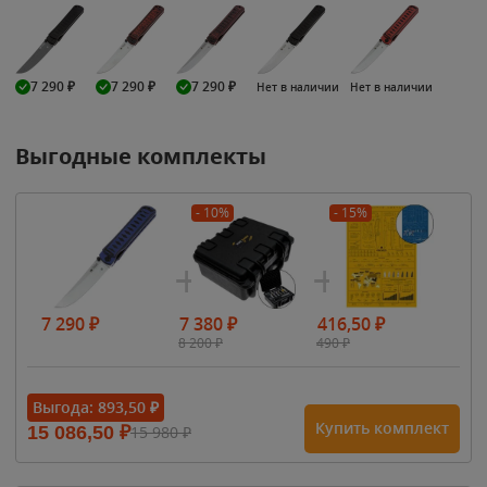
7 290
₽
7 290
₽
7 290
₽
Нет в наличии
Нет в наличии
Выгодные комплекты
- 10%
- 15%
7 290
₽
7 380
₽
416,50
₽
8 200
₽
490
₽
Выгода:
893,50
₽
Купить комплект
15 086,50
₽
15 980
₽