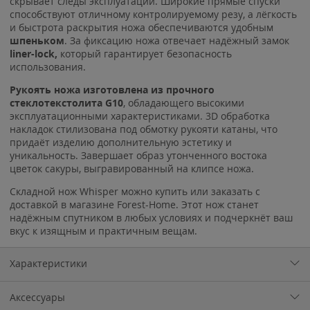
скрывает следы эксплуатации. Широкие прямые спуски
способствуют отличному контролируемому резу, а лёгкость
и быстрота раскрытия ножа обеспечиваются удобным
шпеньком
. За фиксацию ножа отвечает надёжный замок
liner-lock,
который гарантирует безопасность
использования.
Рукоять ножа изготовлена из прочного
стеклотекстолита G10
, обладающего высокими
эксплуатационными характеристиками. 3D обработка
накладок стилизована под обмотку рукояти катаны, что
придаёт изделию дополнительную эстетику и
уникальность. Завершает образ утонченного востока
цветок сакуры, выгравированный на клипсе ножа.
Складной нож Whisper можно купить или заказать с
доставкой в магазине Forest-Home. Этот нож станет
надёжным спутником в любых условиях и подчеркнёт ваш
вкус к изящным и практичным вещам.
Характеристики
Аксессуары