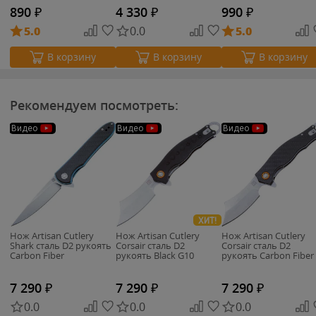
890
₽
4 330
₽
990
₽
5.0
0.0
5.0
В корзину
В корзину
В корзину
Рекомендуем посмотреть:
Видео
Видео
Видео
ХИТ!
Нож Artisan Cutlery
Нож Artisan Cutlery
Нож Artisan Cutlery
Shark сталь D2 рукоять
Corsair сталь D2
Corsair сталь D2
Carbon Fiber
рукоять Black G10
рукоять Carbon Fiber
7 290
₽
7 290
₽
7 290
₽
0.0
0.0
0.0