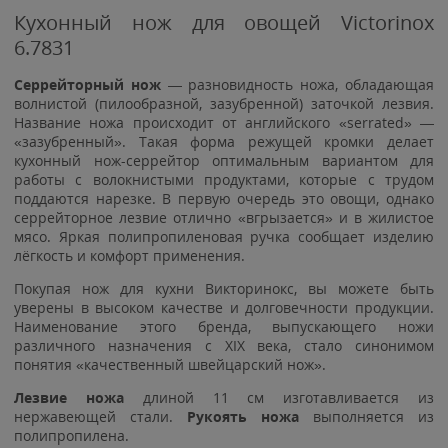
Кухонный нож для овощей Victorinox
6.7831
Серрейторный нож
— разновидность ножа, обладающая
волнистой (пилообразной, зазубренной) заточкой лезвия.
Название ножа происходит от английского «serrated» —
«зазубренный». Такая форма режущей кромки делает
кухонный нож-серрейтор оптимальным вариантом для
работы с волокнистыми продуктами, которые с трудом
поддаются нарезке. В первую очередь это овощи, однако
серрейторное лезвие отлично «вгрызается» и в жилистое
мясо. Яркая полипропиленовая ручка сообщает изделию
лёгкость и комфорт применения.
Покупая нож для кухни Викторинокс, вы можете быть
уверены в высоком качестве и долговечности продукции.
Наименование этого бренда, выпускающего ножи
различного назначения с XIX века, стало синонимом
понятия «качественный швейцарский нож».
Лезвие ножа
длиной 11 см изготавливается из
нержавеющей стали.
Рукоять ножа
выполняется из
полипропилена.