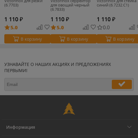
Victorinox для резки
Victorinox серрейтор
Victorinox для стейка
(6.7703)
для овощей черный
синий (6.7232.C1)
(6.7833)
1 110
₽
1 110
₽
1 110
₽
5.0
5.0
0.0
В корзину
В корзину
В корзину
УЗНАВАЙТЕ О НАШИХ АКЦИЯХ И ПРЕДЛОЖЕНИЯХ
ПЕРВЫМИ!
Информация