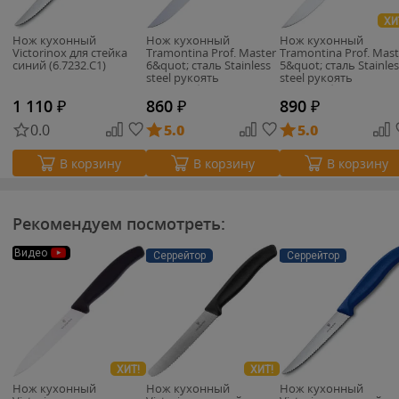
ХИ
Нож кухонный
Нож кухонный
Нож кухонный
Victorinox для стейка
Tramontina Prof. Master
Tramontina Prof. Mast
синий (6.7232.C1)
6&quot; сталь Stainless
5&quot; сталь Stainles
steel рукоять
steel рукоять
поликарбонат
поликарбонат
(24605/086)
(24605/085)
1 110
₽
860
₽
890
₽
0.0
5.0
5.0
В корзину
В корзину
В корзину
Рекомендуем посмотреть:
Видео
Серрейтор
Серрейтор
ХИТ!
ХИТ!
Нож кухонный
Нож кухонный
Нож кухонный