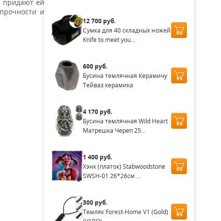
я придают ей
 прочности и
12 700 руб.
Сумка для 40 складных ножей
Knife to meet you...
600 руб.
Бусина темлячная Керамичу
Тейваз керамика
4 170 руб.
Бусина темлячная Wild Heart
Матрешка Череп 25...
1 400 руб.
Хэнк (платок) Stabwoodstone
SWSH-01 26*26см ...
300 руб.
Темляк Forest-Home V1 (Gold)