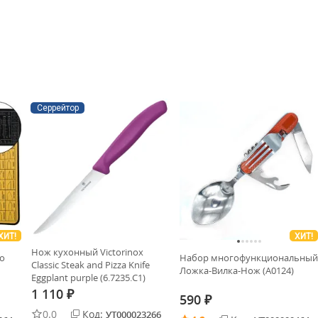
Серрейтор
ХИТ!
ХИТ!
Нож кухонный Victorinox
по
Набор многофункциональный
Classic Steak and Pizza Knife
Ложка-Вилка-Нож (А0124)
Eggplant purple (6.7235.C1)
1 110
₽
590
₽
0.0
Код:
УТ000023266