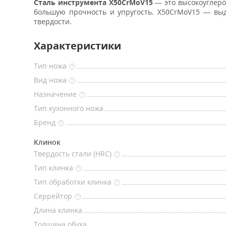
Сталь инструмента X50CrMoV15
— это высокоуглеро
большую прочность и упругость. X50CrMoV15 — вы
твердости.
Характеристики
Тип ножа
?
Вид ножа
?
Назначение
?
Тип кухонного ножа
Бренд
?
Клинок
Твердость стали (HRC)
?
Тип клинка
?
Тип обработки клинка
?
Серрейтор
?
Длина клинка
Толщина обуха