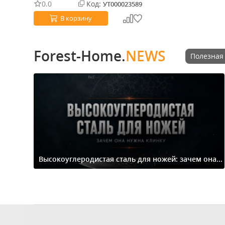
0.0
Код:
УТ000023589
В корзину
Forest-Home.
NEWS
Полезная
Высокоуглеродистая сталь для ножей: зачем она...