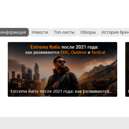
 информация
Новости
Топ-листы
Обзоры
История бре
Extrema Ratio после 2021 года: как развиваются...