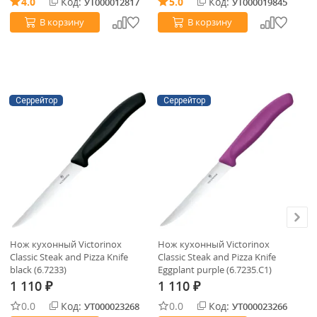
4.0
Код:
5.0
Код:
УТ000012817
УТ000019845
В корзину
В корзину
Серрейтор
Серрейтор
С
Нож кухонный Victorinox
Нож кухонный Victorinox
Но
Classic Steak and Pizza Knife
Classic Steak and Pizza Knife
Cl
black (6.7233)
Eggplant purple (6.7235.C1)
Le
1 110
1 110
1
₽
₽
0.0
Код:
0.0
Код:
УТ000023268
УТ000023266