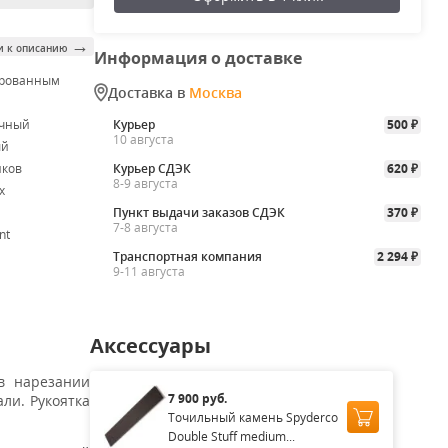
→
и к описанию
Информация о доставке
ированным
Доставка в
Москва
м
очный
Курьер
500
₽
10 августа
ый
йков
Курьер СДЭК
620
₽
8-9 августа
x
Пункт выдачи заказов СДЭК
370
₽
7-8 августа
nt
Транспортная компания
2 294
₽
9-11 августа
Аксессуары
в нарезании
7 900 руб.
ли. Рукоятка
Точильный камень Spyderco
Double Stuff medium...