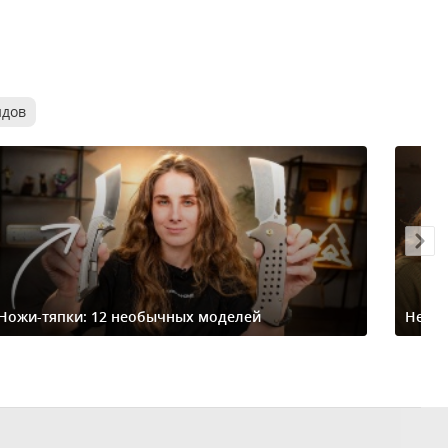
ндов
Ножи-тяпки: 12 необычных моделей
Небо