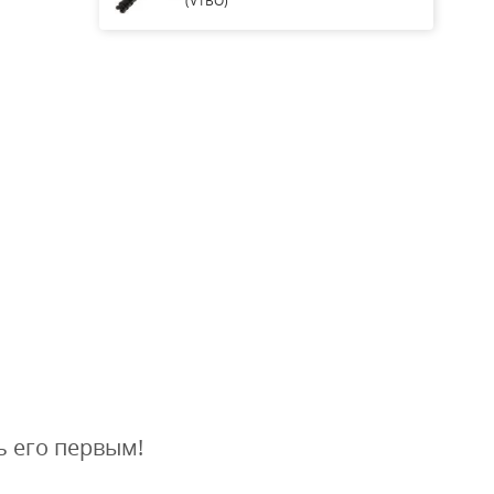
(V1BO)
ь его первым!