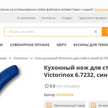
гласие на использование cookie-файлов в соответствии с нашей
политико
О компании
Контакты
Скидки
Гарантия и возврат
КИ
СУВЕНИРНОЕ ОРУЖИЕ
МЕРЧ
БУСИНЫ ДЛЯ ТЕМЛ
нные
Victorinox
Нож кухонный Victorinox для стейка синий (6.723
Кухонный нож для с
Victorinox 6.7232, си
0.0
Нет отзывов
•
Бренд: 
Victorinox
Оригинальный товар
Не яв