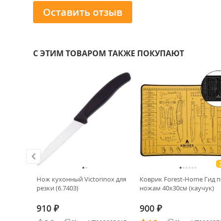
Оставить отзыв
С ЭТИМ ТОВАРОМ ТАКЖЕ ПОКУПАЮТ
inox
Нож кухонный Victorinox для
Коврик Forest-Home Гид 
 Knife
резки (6.7403)
ножам 40х30см (каучук)
910
900
₽
₽
0023268