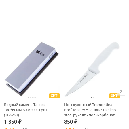
ХИТ!
ХИТ!
Водный камень Taidea
Нож кухонный Tramontina
Во
180*60мм 600/2000 грит
Prof. Master 5" сталь Stainless
18
(TG6260)
steel рукоять поликарбонат
(T
(24601/085)
1 350
850
1
₽
₽