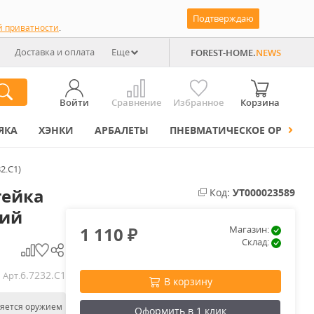
Подтверждаю
й приватности
.
Доставка и оплата
Еще
FOREST-HOME.
NEWS
Войти
Сравнение
Избранное
Корзина
ЯКА
ХЭНКИ
АРБАЛЕТЫ
ПНЕВМАТИЧЕСКОЕ ОРУЖИЕ
2.C1)
тейка
Код:
УТ000023589
ний
1 110
Магазин:
₽
Склад:
6.7232.C1
Арт.
В корзину
ляется оружием
Оформить в 1 клик