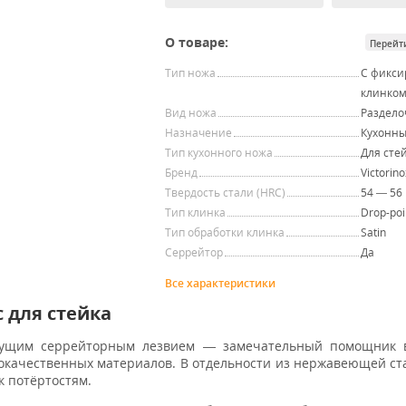
О товаре:
Перейт
Тип ножа
С фикс
клинко
Вид ножа
Раздел
Назначение
Кухонн
Тип кухонного ножа
Для сте
Бренд
Victorino
Твердость стали (HRC)
54 — 56
Тип клинка
Drop-poi
Тип обработки клинка
Satin
Серрейтор
Да
Все характеристики
c для стейка
ущим серрейторным лезвием — замечательный помощник 
кокачественных материалов. В отдельности из нержавеющей ста
к потёртостям.