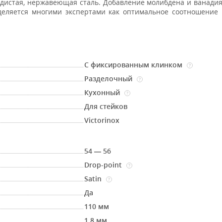
дистая, нержавеющая сталь. Добавление молибдена и ванади
деляется многими экспертами как оптимальное соотношение
С фиксированным клинком
?
Разделочный
?
Кухонный
?
Для стейков
Victorinox
54 — 56
Drop-point
?
Satin
?
Да
110 мм
1.8 мм