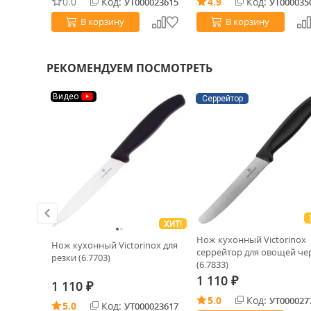
0.0
Код:
4.9
Код:
УТ000023615
УТ000035
В корзину
В корзину
РЕКОМЕНДУЕМ ПОСМОТРЕТЬ
Видео
Серрейтор
ХИТ!
inox
Нож кухонный Victorinox
Нож кухонный Victorinox для
le Knife
серрейтор для овощей ч
резки (6.7703)
(6.7833)
1 110
₽
1 110
₽
5.0
Код:
0023211
УТ000027
5.0
Код:
УТ000023617