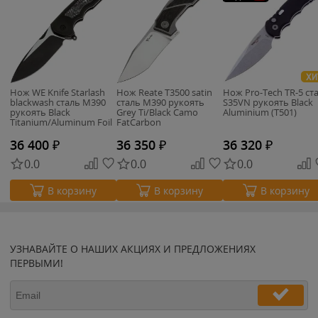
ХИ
Нож WE Knife Starlash
Нож Reate T3500 satin
Нож Pro-Tech TR-5 ст
blackwash сталь M390
сталь M390 рукоять
S35VN рукоять Black
рукоять Black
Grey Ti/Black Camo
Aluminium (T501)
Titanium/Aluminum Foil
FatCarbon
CF (WE23011D-1)
36 400
₽
36 350
₽
36 320
₽
0.0
0.0
0.0
В корзину
В корзину
В корзину
УЗНАВАЙТЕ О НАШИХ АКЦИЯХ И ПРЕДЛОЖЕНИЯХ
ПЕРВЫМИ!