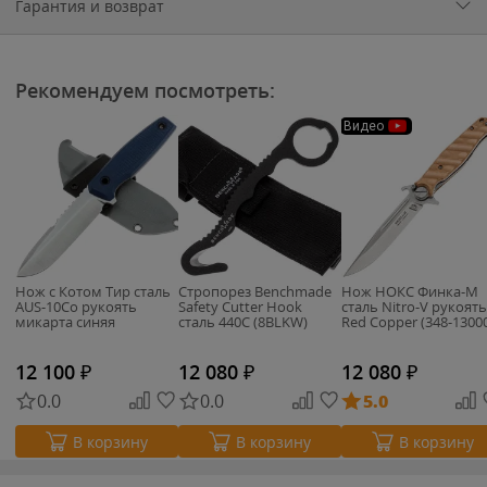
Гарантия и возврат
Рекомендуем посмотреть:
Видео
Нож с Котом Тир сталь
Стропорез Benchmade
Нож НОКС Финка-М
AUS-10Co рукоять
Safety Cutter Hook
сталь Nitro-V рукоять
микарта синяя
сталь 440C (8BLKW)
Red Copper (348-1300
12 100
₽
12 080
₽
12 080
₽
0.0
0.0
5.0
В корзину
В корзину
В корзину