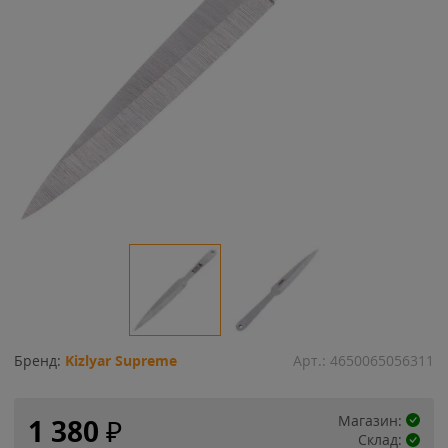
Бренд:
Kizlyar Supreme
Арт.:
4650065056311
Магазин:
1 380
₽
Склад: