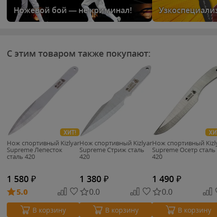
Ножевой бой — не криминал!
Узкоспециали
С этим товаром также покупают:
ХИТ!
ХИ
Нож спортивный Kizlyar
Нож спортивный Kizlyar
Нож спортивный Kizl
Supreme Лепесток
Supreme Стриж сталь
Supreme Осетр сталь
сталь 420
420
420
1 580
₽
1 380
₽
1 490
₽
5.0
0.0
0.0
В корзину
В корзину
В корзину