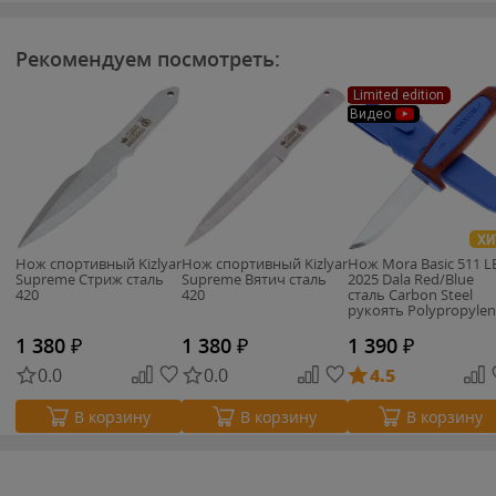
Рекомендуем посмотреть:
Limited edition
Видео
ХИ
Нож спортивный Kizlyar
Нож спортивный Kizlyar
Нож Mora Basic 511 L
Supreme Стриж сталь
Supreme Вятич сталь
2025 Dala Red/Blue
420
420
сталь Carbon Steel
рукоять Polypropyle
(14501)
1 380
₽
1 380
₽
1 390
₽
0.0
0.0
4.5
В корзину
В корзину
В корзину