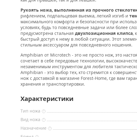
Рукоять ножа, выполненная из прочного стеклоте
рифлением, подпальцевая выемка, легкий изгиб и
те
максимального комфорта и безопасности при использ
условиях, будь то повседневные задачи или более сл
предусмотрена стальная
двухпозиционная клипса
,
быстрый доступ к нему в любой ситуации. Этот элеме
стильным аксессуаром для повседневного ношения.
Amphibian от Microtech - это не просто нож, это нас
сочетает в себе передовые технологии, высококачест
незаменимым инструментом для любителя тактического
Amphibian - это выбор тех, кто стремится к совершен
нож с доставкой в магазине Forest-Home, где вам га
хранения и транспортировки.
Характеристики
Тип ножа
?
Вид ножа
?
Назначение
?
Бренд
?