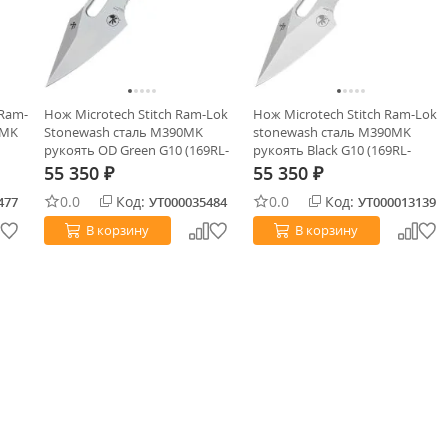
 Ram-
Нож Microtech Stitch Ram-Lok
Нож Microtech Stitch Ram-Lok
0MK
Stonewash сталь M390MK
stonewash сталь M390MK
рукоять OD Green G10 (169RL-
рукоять Black G10 (169RL-
10FLGTOD)
10FLGTBK)
55 350
55 350
₽
₽
0.0
Код:
0.0
Код:
477
УТ000035484
УТ000013139
В корзину
В корзину