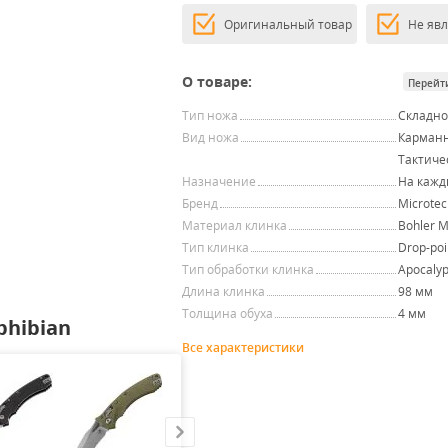
Оригинальный товар
Не яв
О товаре:
Перейт
Тип ножа
Складн
Вид ножа
Карман
Тактиче
Назначение
На кажд
Бренд
Microtec
Материал клинка
Bohler 
Тип клинка
Drop-poi
Тип обработки клинка
Apocalyp
Длина клинка
98 мм
Толщина обуха
4 мм
hibian
Все характеристики