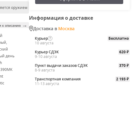
ляется оружием
Информация о доставке
→
и к описанию
Доставка в
Москва
ой
Курьер
Бесплатно
ный,
10 августа
ский
Курьер СДЭК
620
₽
ый день
9-10 августа
h
Пункт выдачи заказов СДЭК
370
₽
M390MK
8-9 августа
nt
Транспортная компания
2 193
₽
tic
11-13 августа