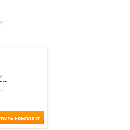
?
Forest-
0
₽
упить комплект
Home Staff