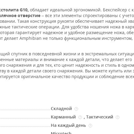
кстолита G10,
обладает идеальной эргономикой. Бекспейсер с 
млячное отверстие
– все эти элементы спроектированы с учет
овании. Такая конструкция рукояти обеспечивает надежный хв
ожные тактические операции. Для удобства ношения ножа в кар
 которая гарантирует надежное и удобное размещение ножа, об
нт делает Amphibian не только функциональным инструментом, 
тоящий спутник в повседневной жизни и в экстремальных ситуац
венные материалы и внимание к каждой детали, что делает его
 снаряжения и для тех, кто ценит надежность и стиль в одном
ству в каждой детали своего снаряжения. Вы можете купить или 
рантируется оригинальное качество продукции и соблюдение все
Складной
?
Карманный
,
Тактический
?
?
На каждый день
?
Microtech