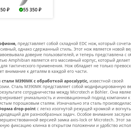
350
55 350
55 350
55 350
61 8
₽
₽
₽
₽
арфионе,
представляет собой складной EDC нож, который сочетае
ссивный, однако сдержанный стиль. Этот нож является новой в
завоевывала доверие пользователей, и теперь представлена с
ью Amphibian является его массивный корпус, который делает 
 для тактического применения. Нож обладает не только превос
ет внимание к деталям в каждой его части.
тали M390MK с обработкой apocalyptic,
известной своей
розии. Сталь M390MK представляет собой модифицированную 
езультате сотрудничества между Microtech и Böhler. Она являе
одчеркивает уникальность и инновационный подход компании к
истым порошковым сталям. Изначально эта сталь производилас
Форма drop-point
с легко изогнутой режущей кромкой и вогнут
одходящий для разнообразных задач. Особое внимание заслужи
ершенствованной версией замка axis-lock от Microtech. Этот за
ную фиксацию клинка в открытом положении и удобство испо