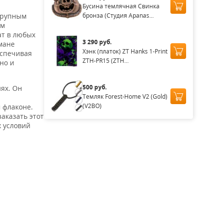
Бусина темлячная Свинка
бронза (Студия Apanas...
крупным
ом
ат в любых
3 290 руб.
мане
Хэнк (платок) ZT Hanks 1-Print
еспечивая
ZTH-PR15 (ZTH...
но и
500 руб.
иях. Он
Темляк Forest-Home V2 (Gold)
(V2BO)
 флаконе.
заказать этот
х условий