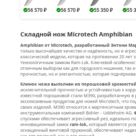
56 570
56 570
55 350
55 
₽
₽
₽
Складной нож Microtech Amphibian
Amphibian от Microtech, разработанный Энтони М
только высочайшее качество и надёжность, но и агре
классической модели, которая на протяжении 20 лет 
технологичным замком Ram-Lok. Ключевой особенност
отличным выбором как для городского ношения, так и
прочностью, но и элегантностью, которая подчёркива
Клинок ножа выполнен из порошковой хромистой с
исключительной прочностью и устойчивостью к кор
известной порошковой стали M390, разработанную в р
эксклюзивным продуктом для ножей Microtech, что п
своих изделий. M390 относится к мартенситным хром
инструментальная компанией Böhler - Uddeholm AG.
спусками обеспечивает агрессивный рез, идеально п
инновационный замок
ram-lok,
который является усов
оснащенный винтовой пружиной, обеспечивает надеж
как для правшей, так и для левшей.