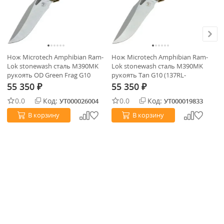
Нож Microtech Amphibian Ram-
Нож Microtech Amphibian Ram-
Но
Lok stonewash сталь M390MK
Lok stonewash сталь M390MK
Lo
рукоять OD Green Frag G10
рукоять Tan G10 (137RL-
ру
(137RL-10FRGTOD)
10FLGTTA)
10
55 350
55 350
5
₽
₽
0.0
Код:
0.0
Код:
УТ000026004
УТ000019833
В корзину
В корзину