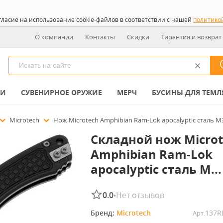
гласие на использование cookie-файлов в соответствии с нашей
политико
О компании
Контакты
Скидки
Гарантия и возврат
КИ
СУВЕНИРНОЕ ОРУЖИЕ
МЕРЧ
БУСИНЫ ДЛЯ ТЕМЛ
Microtech
Нож Microtech Amphibian Ram-Lok apocalyptic сталь M
Складной нож Microt
Amphibian Ram-Lok
apocalyptic сталь M...
0.0
Нет отзывов
•
Бренд: 
Microtech
137R
Арт.