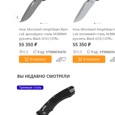
 Ram-Lok
Нож Microtech Amphibian Ram-
Нож Microtech Amphibian
90MK
Lok apocalyptic сталь M390MK
Lok stonewash сталь M39
9RL-
рукоять Black G10 (137RL-
рукоять Black G10 (137RL-
10APFLGTBK)
10FLGT)
55 350
55 350
₽
₽
0.0
Код:
0.0
Код:
0000550
УТ000035476
УТ000035
В корзину
В корзину
ВЫ НЕДАВНО СМОТРЕЛИ
Премиум сталь