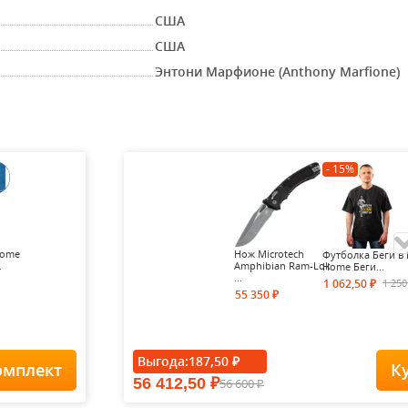
США
США
Энтони Марфионе (Anthony Marfione)
- 15%
Home
Нож Microtech
Футболка Беги в 
.
Amphibian Ram-Lok
Home Беги...
...
1 25
1 062,50
₽
55 350
₽
- 15%
Выгода:
187,50
₽
омплект
К
56 412,50
56 600
₽
Футболка Forest-
₽
Redes...