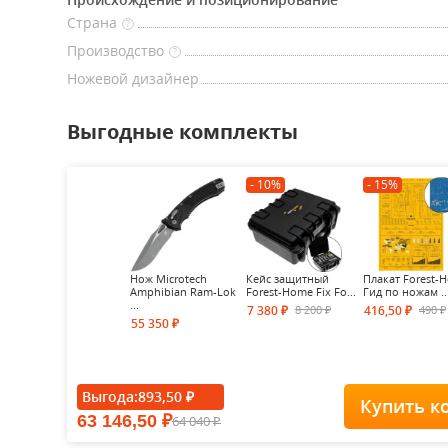
Страна
?
Производство
?
Ножевой дизайнер
Выгодные комплекты
- 10%
- 15%
Нож Microtech
Кейс защитный
Плакат Forest-
Amphibian Ram-Lok
Forest-Home Fix Fo...
Гид по ножам ..
...
8 200
490
7 380
416,50
₽
₽
₽
₽
55 350
₽
Выгода:
893,50
₽
Купить к
63 146,50
64 040
₽
₽