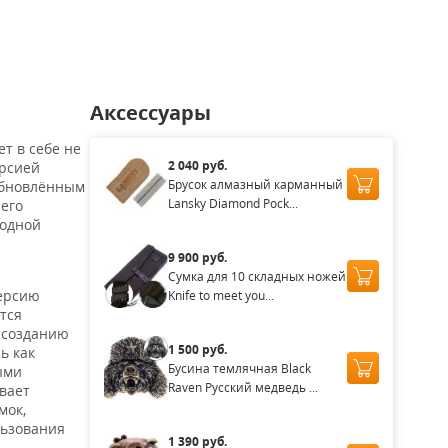
30
61 830
55 350
56 570
55 350
₽
₽
₽
₽
Аксессуары
т в себе не
2 040 руб.
ерсией
Брусок алмазный карманный
 обновлённым
Lansky Diamond Pock...
его
ходной
9 900 руб.
Сумка для 10 складных ножей
версию
Knife to meet you...
тся
 созданию
1 500 руб.
ь как
Бусина темлячная Black
ыми
Raven Русский медведь ...
вает
мок,
льзования
1 390 руб.