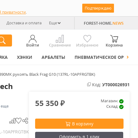
Подтверждаю
й приватности
.
Доставка и оплата
Еще
FOREST-HOME.
NEWS
Войти
Сравнение
Избранное
Корзина
ЯКА
ХЭНКИ
АРБАЛЕТЫ
ПНЕВМАТИЧЕСКОЕ ОРУЖИЕ
390MK рукоять Black Frag G10 (137RL-10APFRGTBK)
ech
Код:
УТ000026931
55 350
Магазин:
₽
еще
Склад:
В корзину
L-10APFRGTBK
Оформить в 1 клик