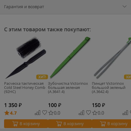
Гарантия и возврат
С этим товаром также покупают:
ХИТ!
ХИ
Расческа тактическая
Зубочистка Victorinox
Пинцет Victorinox
Cold Steel Honey Comb
большая зеленая
большой зеленый
(92HC)
(A.3641.4)
(A.3642.4)
1 350
₽
100
₽
150
₽
4.7
0.0
0.0
В корзину
В корзину
В корзину