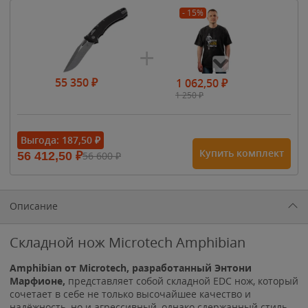
- 15%
55 350
₽
1 062,50
₽
1 250
₽
- 15%
Выгода:
187,50
₽
Купить комплект
56 412,50
₽
56 600
₽
1 615
₽
1 900
₽
1 900
₽
Описание
Складной нож Microtech Amphibian
Amphibian от Microtech, разработанный Энтони
Марфионе,
представляет собой складной EDC нож, который
сочетает в себе не только высочайшее качество и
надёжность, но и агрессивный, однако сдержанный стиль.