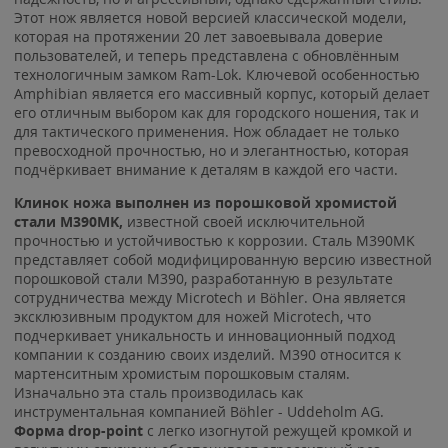
Этот нож является новой версией классической модели,
которая на протяжении 20 лет завоевывала доверие
пользователей, и теперь представлена с обновлённым
технологичным замком Ram-Lok. Ключевой особенностью
Amphibian является его массивный корпус, который делает
его отличным выбором как для городского ношения, так и
для тактического применения. Нож обладает не только
превосходной прочностью, но и элегантностью, которая
подчёркивает внимание к деталям в каждой его части.
Клинок ножа выполнен из порошковой хромистой
стали M390MK,
известной своей исключительной
прочностью и устойчивостью к коррозии. Сталь M390MK
представляет собой модифицированную версию известной
порошковой стали M390, разработанную в результате
сотрудничества между Microtech и Böhler. Она является
эксклюзивным продуктом для ножей Microtech, что
подчеркивает уникальность и инновационный подход
компании к созданию своих изделий. M390 относится к
мартенситным хромистым порошковым сталям.
Изначально эта сталь производилась как
инструментальная компанией Böhler - Uddeholm AG.
Форма drop-point
с легко изогнутой режущей кромкой и