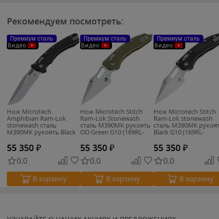
Рекомендуем посмотреть:
Премиум сталь
Премиум сталь
Премиум сталь
Видео
Видео
Видео
Нож Microtech
Нож Microtech Stitch
Нож Microtech Stitch
Amphibian Ram-Lok
Ram-Lok Stonewash
Ram-Lok stonewash
stonewash сталь
сталь M390MK рукоять
сталь M390MK рукоя
M390MK рукоять Black
OD Green G10 (169RL-
Black G10 (169RL-
G10 (137RL-10FLGT)
10FLGTOD)
10FLGTBK)
55 350
₽
55 350
₽
55 350
₽
0.0
0.0
0.0
В корзину
В корзину
В корзину