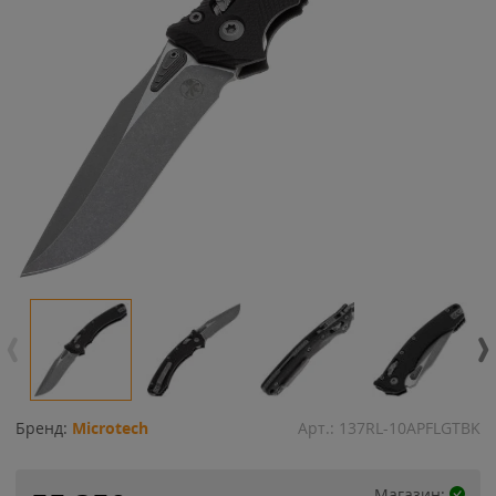
Бренд:
Microtech
Арт.:
137RL-10APFLGTBK
Магазин: