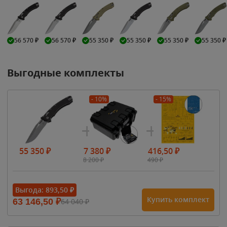
56 570
₽
56 570
₽
55 350
₽
55 350
₽
55 350
₽
55 350
₽
Выгодные комплекты
- 10%
- 15%
55 350
₽
7 380
₽
416,50
₽
8 200
₽
490
₽
Выгода:
893,50
₽
Купить комплект
63 146,50
₽
64 040
₽