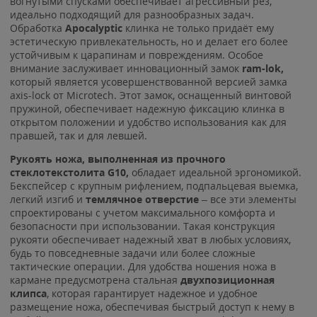
вогнутыми спусками обеспечивает агрессивный рез,
идеально подходящий для разнообразных задач.
Обработка
Apocalyptic
клинка не только придаёт ему
эстетическую привлекательность, но и делает его более
устойчивым к царапинам и повреждениям. Особое
внимание заслуживает инновационный замок
ram-lok,
который является усовершенствованной версией замка
axis-lock от Microtech. Этот замок, оснащенный винтовой
пружиной, обеспечивает надежную фиксацию клинка в
открытом положении и удобство использования как для
правшей, так и для левшей.
Рукоять ножа, выполненная из прочного
стеклотекстолита G10,
обладает идеальной эргономикой.
Бекспейсер с крупным рифлением, подпальцевая выемка,
легкий изгиб и
темлячное отверстие
– все эти элементы
спроектированы с учетом максимального комфорта и
безопасности при использовании. Такая конструкция
рукояти обеспечивает надежный хват в любых условиях,
будь то повседневные задачи или более сложные
тактические операции. Для удобства ношения ножа в
кармане предусмотрена стальная
двухпозиционная
клипса
, которая гарантирует надежное и удобное
размещение ножа, обеспечивая быстрый доступ к нему в