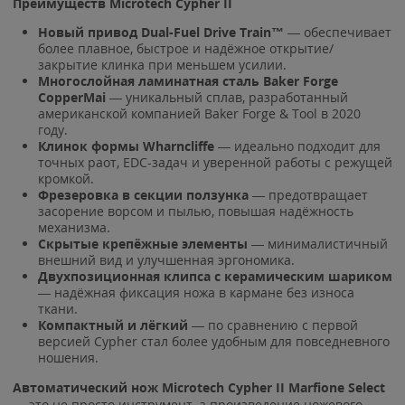
Преимуществ Microtech Cypher II
Новый привод Dual-Fuel Drive Train™
— обеспечивает
более плавное, быстрое и надёжное открытие/
закрытие клинка при меньшем усилии.
Многослойная ламинатная сталь Baker Forge
CopperMai
— уникальный сплав, разработанный
американской компанией Baker Forge & Tool в 2020
году.
Клинок формы Wharncliffe
— идеально подходит для
точных раот, EDC-задач и уверенной работы с режущей
кромкой.
Фрезеровка в секции ползунка
— предотвращает
засорение ворсом и пылью, повышая надёжность
механизма.
Скрытые крепёжные элементы
— минималистичный
внешний вид и улучшенная эргономика.
Двухпозиционная клипса с керамическим шариком
— надёжная фиксация ножа в кармане без износа
ткани.
Компактный и лёгкий
— по сравнению с первой
версией Cypher стал более удобным для повседневного
ношения.
Автоматический нож Microtech Cypher II Marfione Select
— это не просто инструмент, а произведение ножевого