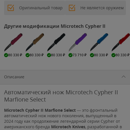
Оригинальный товар
Не является оружием
Другие модификации Microtech Cypher II
80 330
₽
80 330
₽
80 330
₽
73 710
₽
80 330
₽
80 330
₽
Описание
Автоматический нож Microtech Cypher II
Marfione Select
Microtech Cypher II Marfione Select
— это фронтальный
автоматический нож нового поколения, выпущенный в
2024 году как продолжение легендарной серии Cypher от
американского бренда
Microtech Knives
, разработанной в