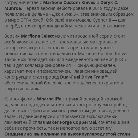
сотрудничестве с
Marfione Custom Knives
и
Deryk C.
Munroe
. Первая версия дебютировала в 2018 году и даже
появилась в фильме «Джон Уик 3», став знаковым образцом
в мире OTF-ножей. Обновлённая модель Cypher II — шаг
вперёд с точки зрения дизайна, механики и эргономики.
Версия
Marfione Select
из лимитированной серии стоит
особняком: она сочетает премиальные материалы и
авторские акценты, оставаясь при этом доступнее
полностью кастомных изделий от Marfione Custom Knives.
Такой нож подойдёт как для ежедневного ношения (EDC),
так и для коллекционирования — он функционален,
харизматичен и технологичен. Главной инновацией
конструкции стал привод
Dual-Fuel Drive Train™
,
обеспечивающий более лёгкое и надёжное открытие и
закрытие клинка.
Клинок формы
Wharncliffe
с прямой режущей кромкой
идеально подходит для точных и контролируемых работ,
делая нож эффективным инструментом для повседневных
задач. В данной версии используется эксклюзивный
ламинатный сплав
Baker Forge CopperMai
, сочетающий в
себе как прочность, так и неповторимую эстетику.
Сердцевина выполнена из высокоуглеродистой стали