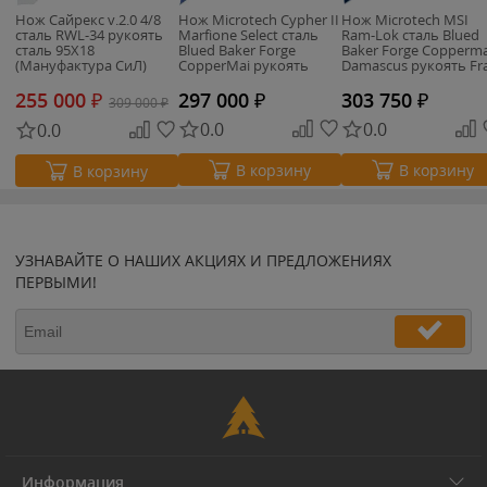
Нож Сайрекс v.2.0 4/8
Нож Microtech Cypher II
Нож Microtech MSI
сталь RWL-34 рукоять
Marfione Select сталь
Ram-Lok сталь Blued
сталь 95X18
Blued Baker Forge
Baker Forge Copperma
(Мануфактура СиЛ)
CopperMai рукоять
Damascus рукоять Fr
Black Aluminum
Copper
255 000
₽
297 000
₽
303 750
₽
309 000
₽
0.0
0.0
0.0
В корзину
В корзину
В корзину
УЗНАВАЙТЕ О НАШИХ АКЦИЯХ И ПРЕДЛОЖЕНИЯХ
ПЕРВЫМИ!
Информация