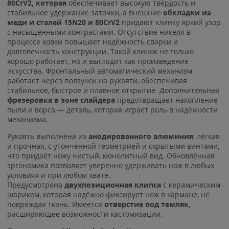
80CrV2, которая
обеспечивает высокую твёрдость и
стабильное удержание заточки, а внешние
обкладки из
меди и сталей 15N20 и 80CrV2
придают клинку яркий узор
с насыщенными контрастами. Отсутствие никеля в
процессе ковки повышает надёжность сварки и
долговечность конструкции. Такой клинок не только
хорошо работает, но и выглядит как произведение
искусства. Фронтальный автоматический механизм
работает через ползунок на рукояти, обеспечивая
стабильное, быстрое и плавное открытие. Дополнительная
фрезеровка в зоне слайдера
предотвращает накопление
пыли и ворса — деталь, которая играет роль в надёжности
механизма.
Рукоять выполнена из
анодированного алюминия
, лёгкая
и прочная, с утончённой геометрией и скрытыми винтами,
что придаёт ножу чистый, монолитный вид. Обновлённая
эргономика позволяет уверенно удерживать нож в любых
условиях и при любом хвате.
Предусмотрена
двухпозиционная клипса
с керамическим
шариком, которая надёжно фиксирует нож в кармане, не
повреждая ткань. Имеется
отверстие под темляк
,
расширяющее возможности кастомизации.