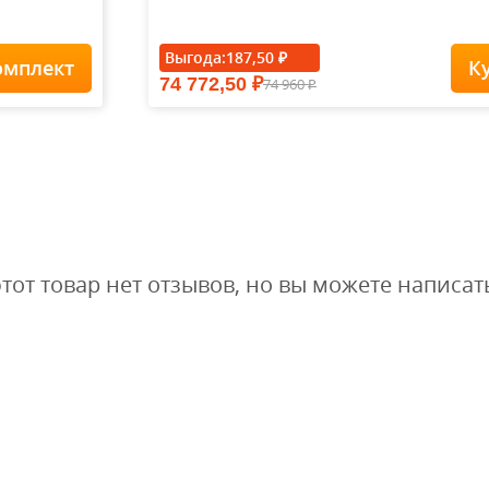
Выгода:
187,50
₽
омплект
К
74 772,50
74 960
₽
Футболка Forest-
₽
Redes...
1 900
1
1 615
₽
₽
этот товар нет отзывов, но вы можете написат