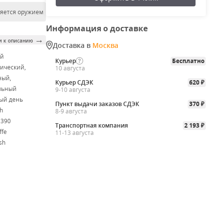
ляется оружием
Информация о доставке
→
и к описанию
Доставка в
Москва
ой
Курьер
Бесплатно
ический,
10 августа
ный,
Курьер СДЭК
620
₽
льный
9-10 августа
ый день
Пункт выдачи заказов СДЭК
370
₽
h
8-9 августа
M390
Транспортная компания
2 193
₽
ffe
11-13 августа
sh