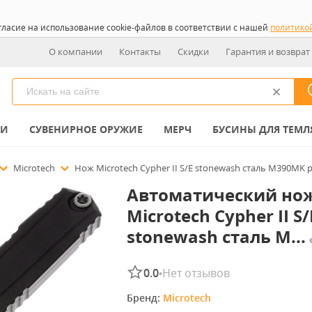
гласие на использование cookie-файлов в соответствии с нашей
политико
О компании
Контакты
Скидки
Гарантия и возврат
КИ
СУВЕНИРНОЕ ОРУЖИЕ
МЕРЧ
БУСИНЫ ДЛЯ ТЕМЛ
Microtech
Нож Microtech Cypher II S/E stonewash сталь M390MK р
Автоматический но
Microtech Cypher II S/
stonewash сталь M...
0.0
Нет отзывов
•
Бренд: 
Microtech