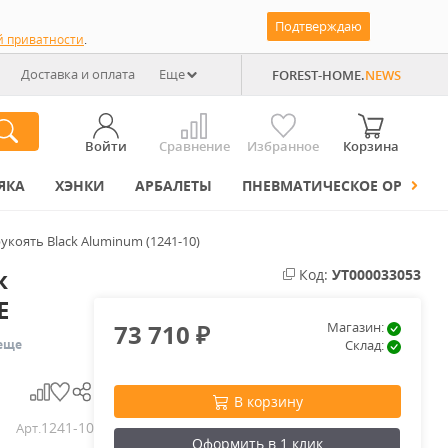
Подтверждаю
й приватности
.
Доставка и оплата
Еще
FOREST-HOME.
NEWS
Войти
Сравнение
Избранное
Корзина
ЯКА
ХЭНКИ
АРБАЛЕТЫ
ПНЕВМАТИЧЕСКОЕ ОРУЖИЕ
укоять Black Aluminum (1241-10)
ж
Код:
УТ000033053
E
73 710
Магазин:
₽
еще
Склад:
В корзину
1241-10
Арт.
Оформить в 1 клик