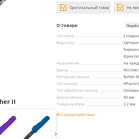
Оригинальный товар
Не яв
О товаре:
Перейт
Тип ножа
Складн
Вид ножа
Автомат
Карман
Фронта
Назначение
На кажд
Бренд
Microtec
Материал клинка
Bohler 
Тип клинка
Wharncli
Тип обработки клинка
Stonewa
Длина клинка
89 мм
er II
Толщина обуха
3.2 мм
Все характеристики