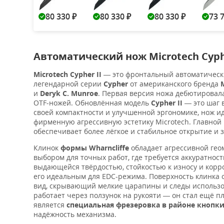
80 330
80 330
80 330
73 
₽
₽
₽
Автоматический нож Microtech Cyphe
Microtech Cypher II
— это фронтальный автоматически
легендарной серии
Cypher
от американского бренда
и
Deryk C. Munroe
. Первая версия ножа дебютировала
OTF-ножей. Обновлённая модель
Cypher II
— это шаг в
своей компактности и улучшенной эргономике, нож и
фирменную агрессивную эстетику Microtech. Главно
обеспечивает более лёгкое и стабильное открытие и 
Клинок
формы Wharncliffe
обладает агрессивной гео
выбором для точных работ, где требуется аккуратност
выдающейся твёрдостью, стойкостью к износу и корро
его идеальным для EDC-режима.
Поверхность клинка
вид, скрывающий мелкие царапины и следы использо
работает через ползунок на рукояти — он стал ещё п
является
специальная фрезеровка в районе кнопк
надёжность механизма.