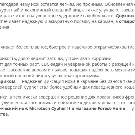
благодаря чему нож остаётся лёгким, но прочным. Обновлённая
ккуратный и лаконичный внешний вид, а также улучшают захват
и рассчитана на уверенное удержание в любом хвате.
Двухпоз
печивает надёжную и аккуратную посадку на карман, а
отверс
ения.
чивает более плавное, быстрое и надёжное открытие/закрытие
йкость, долго держит заточку, устойчива к коррозии.
т для точных раот, EDC-задач и уверенной работы с режущей к
ет засорение ворсом и пылью, повышая надёжность механизм
чный внешний вид и улучшенная эргономика.
ариком
— надёжная фиксация ножа в кармане без износа ткани
й версией Cypher стал более удобным для повседневного ноше
сики, а технически совершенное решение для поклонников фро
l, улучшенная эргономика и внимание к деталям делают этот но
ческий нож Microtech Cypher II в магазине Forest-Home
— у 
ства.