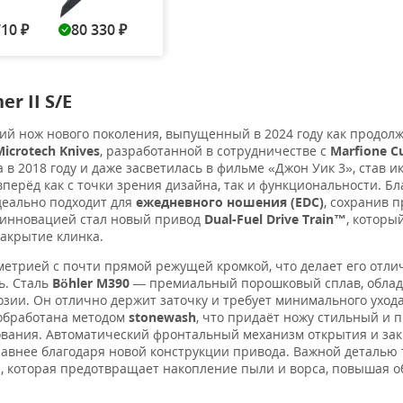
710
80 330
80 330
297 000
73 7
₽
₽
₽
₽
r II S/E
й нож нового поколения, выпущенный в 2024 году как продол
Microtech Knives
, разработанной в сотрудничестве с
Marfione C
 в 2018 году и даже засветилась в фильме «Джон Уик 3», став и
перёд как с точки зрения дизайна, так и функциональности. Бл
деально подходит для
ежедневного ношения (EDC)
, сохранив п
й инновацией стал новый привод
Dual-Fuel Drive Train™
, которы
закрытие клинка.
метрией с почти прямой режущей кромкой, что делает его отл
ь. Сталь
Böhler M390
— премиальный порошковый сплав, обл
зии. Он отлично держит заточку и требует минимального ухода
 обработана методом
stonewash
, что придаёт ножу стильный и
вания. Автоматический фронтальный механизм открытия и за
лавнее благодаря новой конструкции привода. Важной деталью 
и
, которая предотвращает накопление пыли и ворса, повышая 