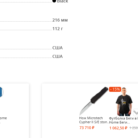
Black
216 мм
112 г
США
США
- 15%
Home
Нож Microtech
Футболка Беги в 
.
Cypher II S/E ston...
Home Беги...
73 710
1 25
1 062,50
₽
₽
- 15%