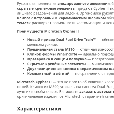
Рукоять выполнена из
анодированного алюминия
, 
скрытые крепёжные элементы
придают Cypher II а
лишнего раздражения для ладони. Эргономика рукоят
клипса
с
встроенным керамическим шариком
обес
темляк
расширяет возможности кастомизации и нош
Преимуществ Microtech Cypher II
Новый привод Dual-Fuel Drive Train™
— обеспе
меньшем усилии.
Премиальная сталь M390
— отличная износосто
Клинок формы Wharncliffe
— идеально подходи
Фрезеровка в секции ползунка
— предотвраща
Скрытые крепёжные элементы
— минималисти
Двухпозиционная клипса с керамическим ш
Компактный и лёгкий
— по сравнению с перво
Microtech Cypher II
— это не просто обновление клас
ножей. Клинок из M390, уникальная система Dual-Fue
лучших в своём классе. Вы можете
заказать автомати
оригинальные изделия от Microtech с гарантией каче
Характеристики