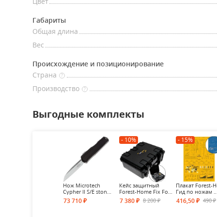
Цвет
Габариты
Общая длина
Вес
Происхождение и позиционирование
Страна
?
Производство
?
Выгодные комплекты
- 10%
- 15%
Нож Microtech
Кейс защитный
Плакат Forest-
Cypher II S/E ston...
Forest-Home Fix Fo...
Гид по ножам ..
8 200
490
73 710
7 380
416,50
₽
₽
₽
₽
₽