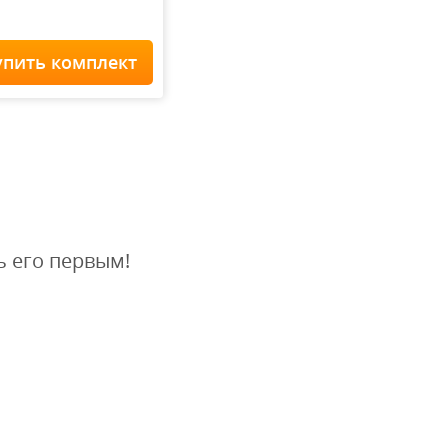
упить комплект
Home Staff
 900
₽
ь его первым!