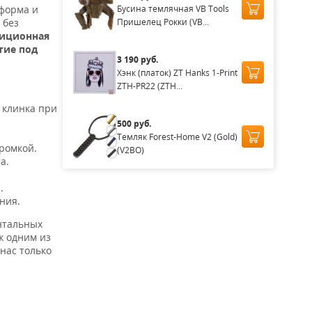
Бусина темлячная VB Tools
 форма и
Пришелец Рокки (VB...
 без
иционная
тие под
3 190 руб.
Хэнк (платок) ZT Hanks 1-Print
ZTH-PR22 (ZTH...
 клинка при
500 руб.
Темляк Forest-Home V2 (Gold)
ромкой.
(V2BO)
а.
.
ния.
нтальных
ж одним из
нас только