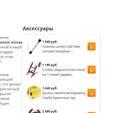
10
73 710
73 710
73 710
80 330
₽
₽
₽
₽
Аксессуары
жение
1 340 руб.
ustom Knives
Точилка Lansky Cold Steel
коной в мире
Serrated Sharpener ...
агодаря
ри этом
й
1 190 руб.
Стойка сборная Forest-Home
ичным
на 7 ножей (дерево...
адающий
, что делает
1 440 руб.
 практичный
Бусина темлячная Керамичу
крытия
Смайл Хранители кер...
также
общую
2 590 руб.