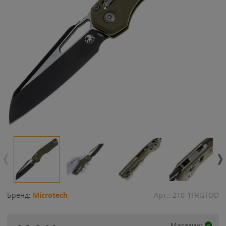
Бренд:
Microtech
Арт.:
210-1FRGTOD
Магазин: