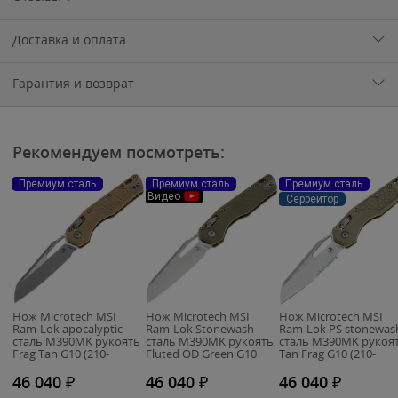
Доставка и оплата
Гарантия и возврат
Рекомендуем посмотреть:
Премиум сталь
Премиум сталь
Премиум сталь
Видео
Серрейтор
Нож Microtech MSI
Нож Microtech MSI
Нож Microtech MSI
Ram-Lok apocalyptic
Ram-Lok Stonewash
Ram-Lok PS stonewas
сталь M390MK рукоять
сталь M390MK рукоять
сталь M390MK рукоя
Frag Tan G10 (210-
Fluted OD Green G10
Tan Frag G10 (210-
10APFRGTTA)
(210-10FLGTOD)
11FRGTTA)
46 040
₽
46 040
₽
46 040
₽