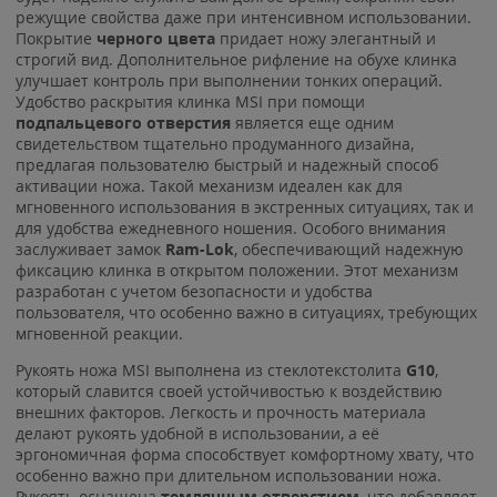
режущие свойства даже при интенсивном использовании.
Покрытие
черного цвета
придает ножу элегантный и
строгий вид. Дополнительное рифление на обухе клинка
улучшает контроль при выполнении тонких операций.
Удобство раскрытия клинка MSI при помощи
подпальцевого отверстия
является еще одним
свидетельством тщательно продуманного дизайна,
предлагая пользователю быстрый и надежный способ
активации ножа. Такой механизм идеален как для
мгновенного использования в экстренных ситуациях, так и
для удобства ежедневного ношения. Особого внимания
заслуживает замок
Ram-Lok
, обеспечивающий надежную
фиксацию клинка в открытом положении. Этот механизм
разработан с учетом безопасности и удобства
пользователя, что особенно важно в ситуациях, требующих
мгновенной реакции.
Рукоять ножа MSI выполнена из стеклотекстолита
G10
,
который славится своей устойчивостью к воздействию
внешних факторов. Легкость и прочность материала
делают рукоять удобной в использовании, а её
эргономичная форма способствует комфортному хвату, что
особенно важно при длительном использовании ножа.
Рукоять оснащена
темлячным отверстием
, что добавляет