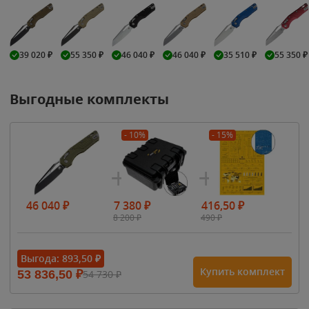
39 020
₽
55 350
₽
46 040
₽
46 040
₽
35 510
₽
55 350
₽
Выгодные комплекты
- 10%
- 15%
46 040
₽
7 380
₽
416,50
₽
8 200
₽
490
₽
Выгода:
893,50
₽
Купить комплект
53 836,50
₽
54 730
₽