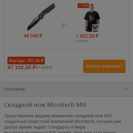
- 15%
46 040
₽
1 062,50
₽
1 250
₽
- 15%
Выгода:
187,50
₽
Купить комплект
47 102,50
₽
47 290
₽
1 615
₽
1 900
₽
1 900
₽
Описание
Складной нож Microtech MSI
Представляем вашему вниманию складной нож MSI,
созданный известной компанией Microtech, которая уже
долгое время задаёт стандарты в мире
высококачественных EDC ножей. Этот нож стал ярким