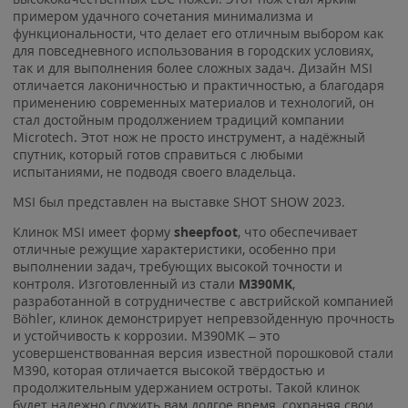
примером удачного сочетания минимализма и
функциональности, что делает его отличным выбором как
для повседневного использования в городских условиях,
так и для выполнения более сложных задач. Дизайн MSI
отличается лаконичностью и практичностью, а благодаря
применению современных материалов и технологий, он
стал достойным продолжением традиций компании
Microtech. Этот нож не просто инструмент, а надёжный
спутник, который готов справиться с любыми
испытаниями, не подводя своего владельца.
MSI был представлен на выставке SHOT SHOW 2023.
Клинок MSI имеет форму
sheepfoot
, что обеспечивает
отличные режущие характеристики, особенно при
выполнении задач, требующих высокой точности и
контроля. Изготовленный из стали
M390MK
,
разработанной в сотрудничестве с австрийской компанией
Böhler, клинок демонстрирует непревзойденную прочность
и устойчивость к коррозии. M390MK – это
усовершенствованная версия известной порошковой стали
M390, которая отличается высокой твёрдостью и
продолжительным удержанием остроты. Такой клинок
будет надежно служить вам долгое время, сохраняя свои