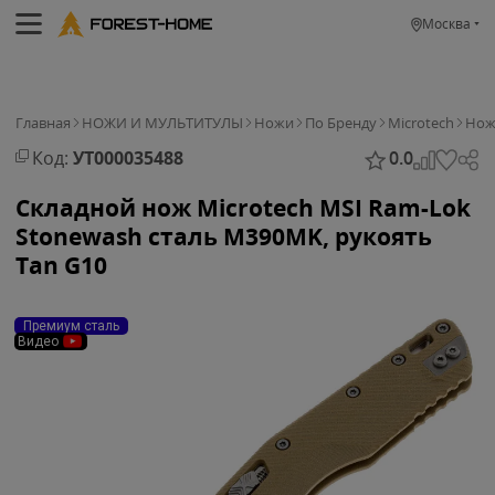
Москва
Главная
НОЖИ И МУЛЬТИТУЛЫ
Ножи
По Бренду
Microtech
Нож 
Код:
УТ000035488
0.0
Складной нож Microtech MSI Ram-Lok
Stonewash сталь M390MK, рукоять
Tan G10
Премиум сталь
Видео