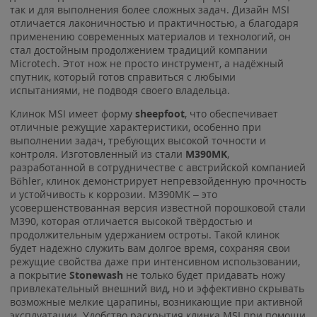
так и для выполнения более сложных задач. Дизайн MSI
отличается лаконичностью и практичностью, а благодаря
применению современных материалов и технологий, он
стал достойным продолжением традиций компании
Microtech. Этот нож не просто инструмент, а надёжный
спутник, который готов справиться с любыми
испытаниями, не подводя своего владельца.
Клинок MSI имеет форму
sheepfoot
, что обеспечивает
отличные режущие характеристики, особенно при
выполнении задач, требующих высокой точности и
контроля. Изготовленный из стали
M390MK
,
разработанной в сотрудничестве с австрийской компанией
Böhler, клинок демонстрирует непревзойденную прочность
и устойчивость к коррозии. M390MK – это
усовершенствованная версия известной порошковой стали
M390, которая отличается высокой твёрдостью и
продолжительным удержанием остроты. Такой клинок
будет надежно служить вам долгое время, сохраняя свои
режущие свойства даже при интенсивном использовании,
а покрытие
Stonewash
не только будет придавать ножу
привлекательный внешний вид, но и эффективно скрывать
возможные мелкие царапины, возникающие при активной
эксплуатации. Удобство раскрытия клинка MSI при помощи