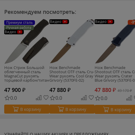
Рекомендуем посмотреть:
Видео
Видео
-3
Премиум сталь
Ручная работа
Видео
Нож Стриж Большой
Нож Benchmade
Нож Benchmade
облегченный сталь
Shootout OTF cталь Cru-
Shootout OTF cталь C
MagnaCut рукоять
Wear рукоять Cool Gray
Wear рукоять Crater
торцевой карбон/титан
Grivory (5370FE-02)
Blue Grivory (5370FE-0
бронза (Чебурков А.И.)
47 900
₽
47 880
₽
47 880
₽
49 170
₽
0.0
0.0
0.0
В корзину
В корзину
В корзину
УЗНАВАЙТЕ О НАШИХ АКЦИЯХ И ПРЕДЛОЖЕНИЯХ