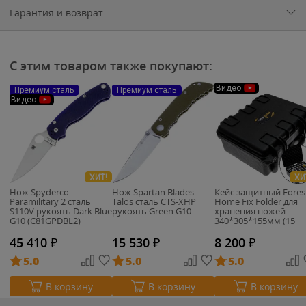
Гарантия и возврат
С этим товаром также покупают:
Видео
Премиум сталь
Премиум сталь
Видео
ХИТ!
ХИ
Нож Spyderco
Нож Spartan Blades
Кейс защитный Fores
Paramilitary 2 сталь
Talos сталь CTS-XHP
Home Fix Folder для
S110V рукоять Dark Blue
рукоять Green G10
хранения ножей
G10 (C81GPDBL2)
340*305*155мм (15
мест)
45 410
₽
15 530
₽
8 200
₽
5.0
5.0
5.0
В корзину
В корзину
В корзину