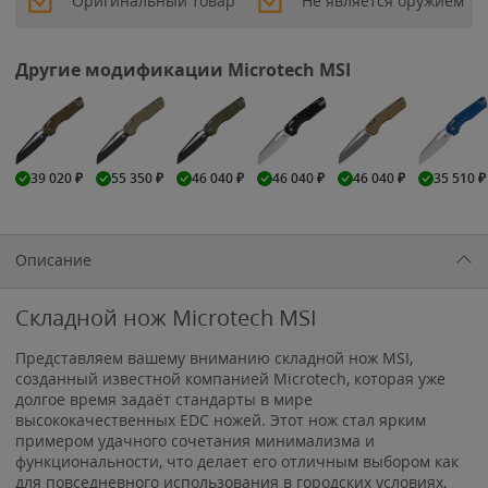
Оригинальный товар
Не является оружием
Другие модификации Microtech MSI
39 020
₽
55 350
₽
46 040
₽
46 040
₽
46 040
₽
35 510
₽
Описание
Складной нож Microtech MSI
Представляем вашему вниманию складной нож MSI,
созданный известной компанией Microtech, которая уже
долгое время задаёт стандарты в мире
высококачественных EDC ножей. Этот нож стал ярким
примером удачного сочетания минимализма и
функциональности, что делает его отличным выбором как
для повседневного использования в городских условиях,